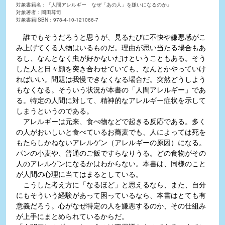
対象書籍名：『人間アレルギー なぜ「あの人」を嫌いになるのか』
対象著者：岡田尊司
対象書籍ISBN：978-4-10-121066-7
誰でもそうだろうと思うが、見るたびに不快や嫌悪感がこ
み上げてくる人物はいるものだ。理由が思い当たる場合もあ
るし、なんとなく虫が好かないだけということもある。そう
した人と日々顔を突き合わせていても、なんとかやっていけ
ればいい。問題は我慢できなくなる場合だ。突然どうしよう
もなくなる。そういう状況が本書の「人間アレルギー」であ
る。特定の人間に対して、精神的なアレルギー症状を示して
しまうというのである。
アレルギーは元来、食べ物などで起きる反応である。多く
の人がおいしいと食べているお蕎麦でも、人によっては死を
もたらしかねないアレルゲン（アレルギーの原因）になる。
パンの小麦や、普通のご飯ですらなりうる。どの食物がその
人のアレルゲンになるかはわからない。本書は、同様のこと
が人間の心理に当てはまるとしている。
こうした考え方に「なるほど」と思えるなら、また、自分
にもそういう経験があって困っているなら、本書はとても有
意義だろう。心がなぜ特定の人を嫌悪するのか、その仕組み
が上手にまとめられているからだ。