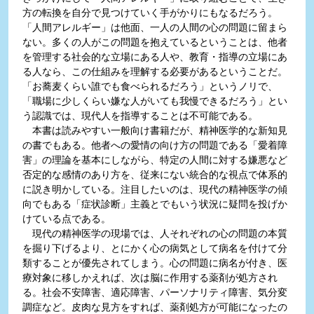
方の転換を自分で見つけていく手がかりにもなるだろう。
「人間アレルギー」は他面、一人の人間の心の問題に留まら
ない。多くの人がこの問題を抱えているということは、他者
を管理する社会的な立場にある人や、教育・指導の立場にあ
る人なら、この仕組みを理解する必要があるということだ。
「お蕎麦くらい誰でも食べられるだろう」というノリで、
「職場に少しくらい嫌な人がいても我慢できるだろう」とい
う認識では、現代人を指導することは不可能である。
本書は読みやすい一般向け書籍だが、精神医学的な新知見
の書でもある。他者への愛情の向け方の問題である「愛着障
害」の理論を基本にしながら、特定の人間に対する嫌悪など
否定的な感情のあり方を、従来にない統合的な視点で体系的
に説き明かしている。注目したいのは、現代の精神医学の傾
向でもある「症状診断」主義とでもいう状況に疑問を投げか
けている点である。
現代の精神医学の現場では、人それぞれの心の問題の本質
を掘り下げるより、とにかく心の病気として病名を付けて分
類することが優先されてしまう。心の問題に病名が付き、医
療対象に移しかえれば、次は脳に作用する薬剤が処方され
る。社会不安障害、適応障害、パーソナリティ障害、気分変
調症など。皮肉な見方をすれば、薬剤処方が可能になったの