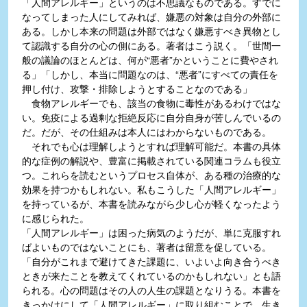
「人間アレルギー」というのは不思議なものである。すでに
なってしまった人にしてみれば、嫌悪の対象は自分の外部に
ある。しかし本来の問題は外部ではなく嫌悪すべき異物とし
て認識する自分の心の側にある。著者はこう説く。「世間一
般の議論のほとんどは、何が“悪者”かということに費やされ
る」「しかし、本当に問題なのは、“悪者”にすべての責任を
押し付け、攻撃・排除しようとすることなのである」
食物アレルギーでも、該当の食物に毒性があるわけではな
い。免疫による過剰な拒絶反応に自分自身が苦しんでいるの
だ。だが、その仕組みは本人にはわからないものである。
それでも心は理解しようとすれば理解可能だ。本書の具体
的な症例の解説や、豊富に掲載されている関連コラムも役立
つ。これらを読むというプロセス自体が、ある種の治療的な
効果を持つかもしれない。私もこうした「人間アレルギー」
を持っているが、本書を読みながら少し心が軽くなったよう
に感じられた。
「人間アレルギー」は困った病気のようだが、単に克服すれ
ばよいものではないことにも、著者は留意を促している。
「自分がこれまで避けてきた課題に、いよいよ向き合うべき
ときが来たことを教えてくれているのかもしれない」とも語
られる。心の問題はその人の人生の課題となりうる。本書を
きっかけにして「人間アレルギー」に取り組むことで、生き