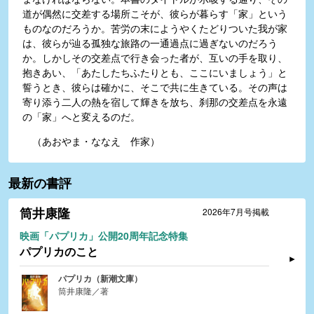
道が偶然に交差する場所こそが、彼らが暮らす「家」という
ものなのだろうか。苦労の末にようやくたどりついた我が家
は、彼らが辿る孤独な旅路の一通過点に過ぎないのだろう
か。しかしその交差点で行き会った者が、互いの手を取り、
抱きあい、「あたしたちふたりとも、ここにいましょう」と
誓うとき、彼らは確かに、そこで共に生きている。その声は
寄り添う二人の熱を宿して輝きを放ち、刹那の交差点を永遠
の「家」へと変えるのだ。
（あおやま・ななえ 作家）
最新の書評
筒井康隆
2026年7月号掲載
映画「パプリカ」公開20周年記念特集
パプリカのこと
パプリカ（新潮文庫）
筒井康隆／著