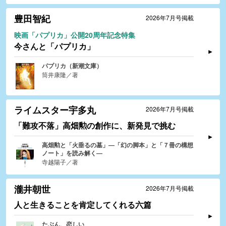
豊田智紀
2026年7月号掲載
映画「パプリカ」公開20周年記念特集
今さんと「パプリカ」
パプリカ（新潮文庫）
筒井康隆／著
ライムスター宇多丸
2026年7月号掲載
「難攻不落」高畑勲の創作に、新発見で挑む
高畑勲と「火垂るの墓」―「幻の脚本」と「７冊の構想
ノート」を読み解く―
寺越陽子／著
瀧井朝世
2026年7月号掲載
人と生きることを肯定してくれる六篇
たぶん、恋しい