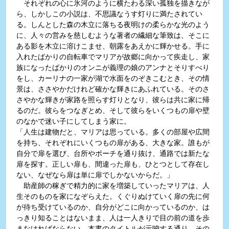
それぞれの心に氷河のように横たわる深い孤独を描きなが
ら、しかしこの小説は、不思議なうす灯りに満たされてい
る。しんとした森の木立に落ちる夜明けの柔らかな光のよう
に、人々の営みを慈しむような著者の繊細な筆致は、そこに
ある影を木立に溶けこませ、朝露をあえかに輝かせる。手に
入れたばかりの自転車でマリアが故郷に向かって疾走し、家
族になったばかりのオンニが義理の娘のアンナとそりすべり
をし、カーリナの一家が湖で水面をのぞきこむとき、その情
景は、ささやかだけれど確かな輝きにあふれている。そのさ
さやかな輝きが家路を照らす灯りとなり、彼らは共に家に帰
るのだ。彼らをつなぎとめ、そして彼らをいくつもの扉や壁
のなかで迷い子にしてしまう家に。
「人生は建物だと、マリアは思っている。多くの部屋や広間
を持ち、それぞれにいくつもの扉がある、大きな家。誰もが
自分で扉を選び、台所やポーチを通り抜け、通路では新たな
扉を探す。正しい扉も、間違った扉も、ひとつとして存在し
ない、なぜなら扉は単に扉でしかないからだ。」
助産師の稼ぎで精力的に家を増築していったマリアは、人
生そのものを家になぞらえた。くぐりぬけていく扉の先に何
が待ち受けているのか、自分がどこに向かっているのか、は
っきり知ることはないまま、人は一人きりで目の前の道を歩
まなければならない。本書のタイトルが示唆する通り、その