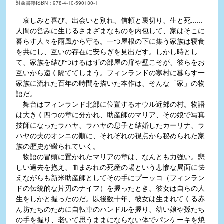
対象書籍ISBN：978-4-10-590130-1
哀しみと喜び、出会いと別れ、信頼と裏切り、生と死......
人間の営みに生じるさまざまなものを内包して、家はそこに
暮らす人々を雨風から守る。一つ屋根の下に集う家族は寝食
を共にし、互いの存在に安らぎを見出だす。しかし時とし
て、家族を結びつけるはずの部屋の扉や壁こそが、彼らをお
互いから遠く隔ててしまう。フィンランドの寒村に暮らす一
家族に流れた百年の時間を描いた本作は、そんな「家」の物
語だ。
舞台はフィンランド北部に位置するオウル近郊の村。物語
は大きく四つの章に分かれ、助産師のマリア、その娘で写真
技師になったラハヤ、ラハヤの息子と結婚したカーリナ、ラ
ハヤの夫のオンニの順に、それぞれの視点から秘められた家
族の歴史が綴られていく。
物語の冒頭に置かれたマリアの章は、なんとも力強い。悲
しい過去を抱え、血まみれの死産の場という悲惨な局面に怯
えながらも新米助産師としてその手にプーッコ（フィンラン
ドの伝統的な片刃のナイフ）を握ったとき、彼女は自らの人
生をしかと握ったのだ。以後数十年、彼女は生まれてくる赤
ん坊たちのために自転車のハンドルを握り、幼い娘や孫たち
の手を握り、老いて思うままにならない体でパンケーキを焼