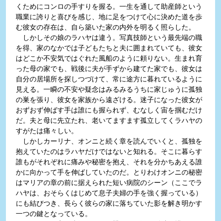
くためにコンロの手すりを握る。一生を通して助産師という
職業に誇りと喜びを感じ、地に足をつけて心に決めた道を歩
む彼女の存在は、自ら築いた家の内外を明るく照らした。
しかしその娘のラハヤは違う。写真技師という最先端の職
を得、家のなかでは子どもたちと夫に囲まれていても、彼女
はどこか不安気ではぐれた風船のように頼りない。生まれ育
った母の家でも、戦後に夫が手ずから建てた家でも、彼女は
自分の居場所を探しつづけて、常に途方に暮れているように
見える。一瞬の不安や疑念はみるみるうちに家じゅうに孤独
の巣を張り、彼女を家族から遠ざける。迷子になった彼女が
おずおず伸ばす手は誰にも握られず、むなしく宙を掴むだけ
だ。夫と母に先立たれ、老いてますます孤立してくラハヤの
すがたは痛々しい。
しかしカーリナ、オンニと続く章を読んでいくと、孤独を
抱えていたのはラハヤだけではないと知れる。そこに暮らす
誰もがそれぞれに痛みや秘密を抱え、それを分かちあえる誰
かに向かって手を伸ばしていたのだ。とりわけオンニの秘密
はマリアの章の前に据えられた短い病院のシーン（ここでラ
ハヤは、おそらくはじめて息子夫婦の手を強く握っている）
にも結びつき、長らく彼らの家に落ちていた影を解き明かす
一つの鍵となっている。