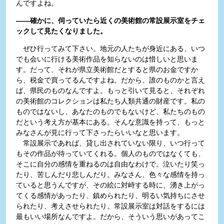
んですよね。
――確かに、伺っていたら近くの美術館の常設展示室をチェ
ックして見たくなりました。
ぜひ行ってみて下さい。地元の人たちが身近にある、いつ
でも会いに行ける美術作品を知らないのは惜しいと思いま
す。だって、それが県立美術館だとすると県のお金ですか
ら、税金で買ってるんですよね。だから、誰のものかと言え
ば、県民のものなんですよ。もっと引いて見ると、それぞれ
の美術館のコレクションは私たち人類共通の財産です。私の
ものではないし、あなたのものでもないけど、私たちのもの
だという考え方が基本にある。そんな意識を持って、もっと
みなさんが見に行って下さったらいいなと思います。
常設展示であれば、貸し出されていない限り、いつ行って
もその作品が待っていてくれる。個人のものではなくても、
そこに自分の感情を重ねるのは自由なわけで。泣いたり笑っ
たり、苦しんだり悲しんだり。みなさん、色々な感情を持っ
ていると思うんですが、その絵に対峙する時に、湧き上がっ
てくる感情があったり、鎮められたり、明るい気持ちにさせ
られたり、考えさせられたり。常設展示室は対話をするには
最もいい場所なんですよ。だから、そういう思いがあってこ