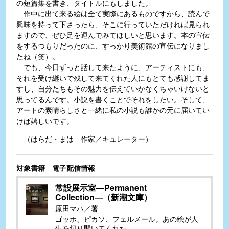
の短篇集を書き、タイトルにもしました。
作中に出て来る絵は全て実際にあるものですから、読んで
興味を持って下さったら、そこに行っていただければ見られ
ますので、ぜひ足を運んでみてほしいと思います。本の宣伝
をするつもりだったのに、すっかり美術館の宣伝になりまし
たね（笑）。
でも、今日ずっと話して来たように、アーティストにも、
それを受け継いで残して来てくれた人にもとても感謝してま
すし、自分たちもその魅力を伝えていかなくちゃいけないと
思ってるんです。小説を書くことでそれをしたい。そして、
アートの素晴らしさと一緒に私の小説も誰かの元に届いてい
けば嬉しいです。
（はらだ・まは 作家／キュレーター）
対象書籍 電子配信情報
常設展示室―Permanent
Collection―（新潮文庫）
原田マハ／著
ゴッホ、ピカソ、フェルメール。あの絵が人
生を切り開いてくれた――。