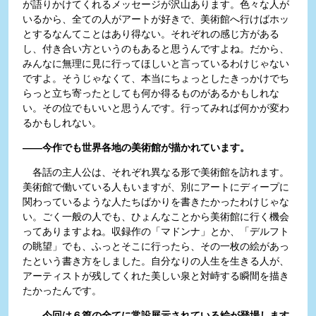
が語りかけてくれるメッセージが沢山あります。色々な人が
いるから、全ての人がアートが好きで、美術館へ行けばホッ
とするなんてことはあり得ない。それぞれの感じ方がある
し、付き合い方というのもあると思うんですよね。だから、
みんなに無理に見に行ってほしいと言っているわけじゃない
ですよ。そうじゃなくて、本当にちょっとしたきっかけでち
らっと立ち寄ったとしても何か得るものがあるかもしれな
い。その位でもいいと思うんです。行ってみれば何かが変わ
るかもしれない。
――今作でも世界各地の美術館が描かれています。
各話の主人公は、それぞれ異なる形で美術館を訪れます。
美術館で働いている人もいますが、別にアートにディープに
関わっているような人たちばかりを書きたかったわけじゃな
い。ごく一般の人でも、ひょんなことから美術館に行く機会
ってありますよね。収録作の「マドンナ」とか、「デルフト
の眺望」でも、ふっとそこに行ったら、その一枚の絵があっ
たという書き方をしました。自分なりの人生を生きる人が、
アーティストが残してくれた美しい泉と対峙する瞬間を描き
たかったんです。
――今回は６篇の全てに常設展示されている絵が登場します