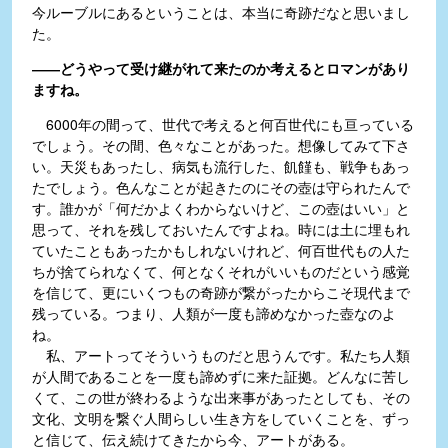
今ルーブルにあるということは、本当に奇跡だなと思いまし
た。
――どうやって受け継がれて来たのか考えるとロマンがあり
ますね。
6000年の間って、世代で考えると何百世代にも亘っている
でしょう。その間、色々なことがあった。想像してみて下さ
い。天災もあったし、病気も流行した、飢饉も、戦争もあっ
たでしょう。色んなことが起きたのにその壺は守られたんで
す。誰かが「何だかよくわからないけど、この壺はいい」と
思って、それを残しておいたんですよね。時には土に埋もれ
ていたこともあったかもしれないけれど、何百世代もの人た
ちが捨てられなくて、何となくそれがいいものだという感覚
を信じて、更にいくつもの奇跡が繋がったからこそ現代まで
残っている。つまり、人類が一度も諦めなかった壺なのよ
ね。
私、アートってそういうものだと思うんです。私たち人類
が人間であることを一度も諦めずに来た証拠。どんなに苦し
くて、この世が終わるような出来事があったとしても、その
文化、文明を繋ぐ人間らしい生き方をしていくことを、ずっ
と信じて、伝え続けてきたから今、アートがある。