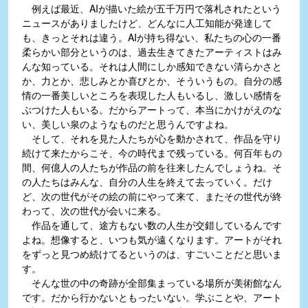
例えば最近、AIが描いた絵が五千万円で落札されたという
ニュースがありましたけど、どんなに人工知能が発達して
も、きっとそれは違う。AIが持ち得ない、私たちの心の一番
柔らかい部分というのは、過去生きてきたアーティストはみ
んな知っている。それは人間にしか感知できない清らかさと
か、力とか、悲しみとか喜びとか、そういうもの。自分の感
情の一番美しいところを表現した人もいるし、激しい感情を
ぶつけた人もいる。だからアートって、本当にかけがえのな
い、美しい泉のようなものだと思うんですよね。
そして、それを見た人たちが心を動かされて、作品を守り
続けて来たからこそ、今の時代まで残っている。何百年もの
間、何億人の人たちが作品の前を往来したんでしょうね。そ
の人たちはみんな、自分の人生を終えて去っていく。だけ
ど、次の世代がその絵の前にやって来て、またその世代が終
わって、次の世代が会いに来る。
作品を通して、途方もない数の人生が交錯しているんです
よね。想像すると、いつも気が遠くなります。アートがそれ
をずっと見つめ続けてるというのは、すごいことだと思いま
す。
そんな世の中の奇跡が全部集まっている場所が美術館なん
です。だから行かないともったいない。学ぶことや、アート