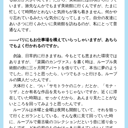
います。旅先なんかでもまず美術館に行くんですが、たまに
忙しくて時間がとれないと気持ちが落ち着きません。何かや
り忘れているみたいな気分になってしまって。自分の友達に
あいさつに行くみたいに美術館を訪ねるのが、私にとって普
通なんです。
――パリにもお仕事場を構えていらっしゃいますが、あちら
でもよく行かれるのですか。
勿論、日常的に行きますね。今もとても恵まれた環境では
ありますが、『楽園のカンヴァス』を書く時は、ルーブル美
術館の傍に三ヶ月間アパートを借りていて、本当に夢のよう
でした。行こうと思ったら、いつでもさっと行ける。ルーブ
ルの隣人だったんです。
大体行くと、つい「サモトラケのニケ」だとか、「モナ・
リザ」とか有名な作品を見ちゃうじゃないですか。近くに滞
在していた時期は、せっかくだから、あんまり見たことがな
いところを回ってみようと思ったんです。
ルーブルは水曜と金曜は夜間も開館していて、それを狙っ
て行くとガランとしている。そんな夜に見て回っていた時
に、ルーブルで最古級のコレクションだという壺に巡り会っ
たんです。どれ位前のものかはっきり覚えていないんです