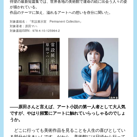
待望の最新短篇集では、世界各地の美術館で運命の絵に出会う人々の姿
が描かれている。
作品のテーマに加え、溢れるアートへの想いを存分に聞いた。
対象書籍名：『常設展示室 Permanent Collection』
対象著者：原田マハ
対象書籍ISBN：978-4-10-125964-2
――原田さんと言えば、アート小説の第一人者として大人気
ですが、やはり頻繁にアートに触れていらっしゃるのでしょ
うか。
どこに行っても美術作品を見ることを人生の喜びとしてい
る部分が大きいんです。だから、美術館には日頃から行って