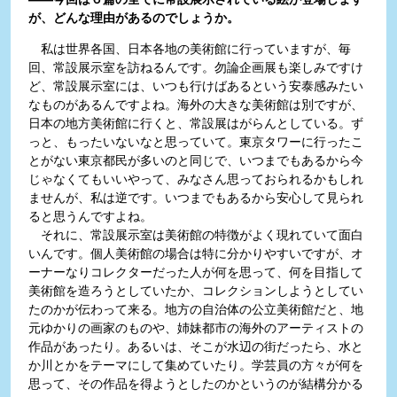
が、どんな理由があるのでしょうか。
私は世界各国、日本各地の美術館に行っていますが、毎
回、常設展示室を訪ねるんです。勿論企画展も楽しみですけ
ど、常設展示室には、いつも行けばあるという安泰感みたい
なものがあるんですよね。海外の大きな美術館は別ですが、
日本の地方美術館に行くと、常設展はがらんとしている。ず
っと、もったいないなと思っていて。東京タワーに行ったこ
とがない東京都民が多いのと同じで、いつまでもあるから今
じゃなくてもいいやって、みなさん思っておられるかもしれ
ませんが、私は逆です。いつまでもあるから安心して見られ
ると思うんですよね。
それに、常設展示室は美術館の特徴がよく現れていて面白
いんです。個人美術館の場合は特に分かりやすいですが、オ
ーナーなりコレクターだった人が何を思って、何を目指して
美術館を造ろうとしていたか、コレクションしようとしてい
たのかが伝わって来る。地方の自治体の公立美術館だと、地
元ゆかりの画家のものや、姉妹都市の海外のアーティストの
作品があったり。あるいは、そこが水辺の街だったら、水と
か川とかをテーマにして集めていたり。学芸員の方々が何を
思って、その作品を得ようとしたのかというのが結構分かる