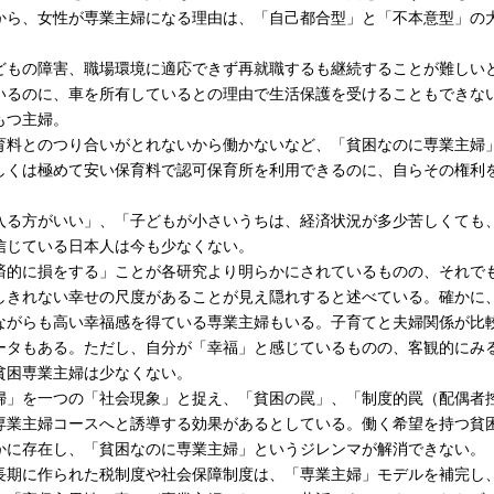
から、女性が専業主婦になる理由は、「自己都合型」と「不本意型」の
もの障害、職場環境に適応できず再就職するも継続することが難しい
いるのに、車を所有しているとの理由で生活保護を受けることもできな
もつ主婦。
料とのつり合いがとれないから働かないなど、「貧困なのに専業主婦
しくは極めて安い保育料で認可保育所を利用できるのに、自らその権利
。
入る方がいい」、「子どもが小さいうちは、経済状況が多少苦しくても
信じている日本人は今も少なくない。
的に損をする」ことが各研究より明らかにされているものの、それで
しきれない幸せの尺度があることが見え隠れすると述べている。確かに
ながらも高い幸福感を得ている専業主婦もいる。子育てと夫婦関係が比
ータもある。ただし、自分が「幸福」と感じているものの、客観的にみ
貧困専業主婦は少なくない。
」を一つの「社会現象」と捉え、「貧困の罠」、「制度的罠（配偶者
専業主婦コースへと誘導する効果があるとしている。働く希望を持つ貧
かに存在し、「貧困なのに専業主婦」というジレンマが解消できない。
期に作られた税制度や社会保障制度は、「専業主婦」モデルを補完し