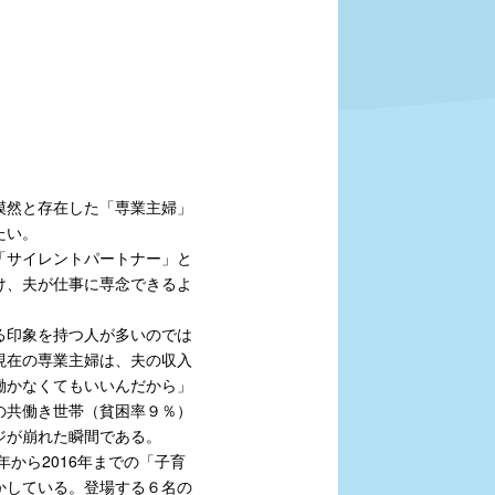
漠然と存在した「専業主婦」
たい。
「サイレントパートナー」と
け、夫が仕事に専念できるよ
る印象を持つ人が多いのでは
現在の専業主婦は、夫の収入
働かなくてもいいんだから」
の共働き世帯（貧困率９％）
ジが崩れた瞬間である。
から2016年までの「子育
かしている。登場する６名の