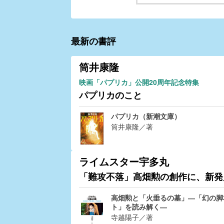
最新の書評
筒井康隆
映画「パプリカ」公開20周年記念特集
パプリカのこと
パプリカ（新潮文庫）
筒井康隆／著
ライムスター宇多丸
「難攻不落」高畑勲の創作に、新発
高畑勲と「火垂るの墓」―「幻の脚
ト」を読み解く―
寺越陽子／著