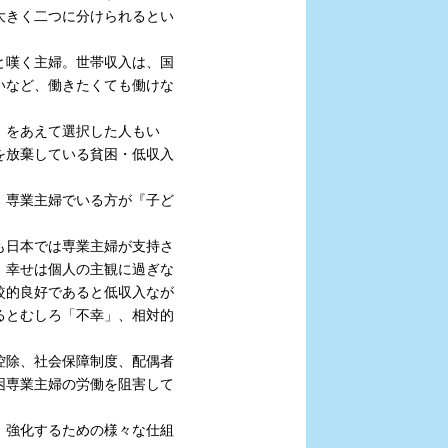
大きく二つに分けられるとい
と嘆く主婦。世帯収入は、国
いなど、働きたくても働けな
」をあえて選択した人もい
を放棄している貧困・低収入
、専業主婦でいる方が『子ど
も日本では専業主婦が支持さ
、幸せは個人の主観に過ぎな
較的良好であると低収入なが
るとむしろ「不幸」、相対的
控除、社会保障制度、配偶者
困専業主婦の労働を阻害して
、強化するための様々な仕組