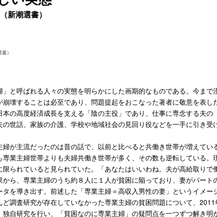
（新潮選書）
選書）
」と呼ばれる人々の実態を明らかにした画期的なものである。今まで
が崩壊することは必至であり、問題提起をおこなった著者に敬意を表し
本の高度経済成長を支える「陰の主役」であり、仕事に専念する夫の
夫の世話、家族の介護、学校や地域社会の見回り役などを一手に引き受
婦が主流だったのは昔の話で、以前と比べると共働き世帯が増えてい
も専業主婦世帯よりも夫婦共働き世帯が多く、その数も逆転している。
に限られていると見られていた。「あなたはいいわね。夫が高給取りで
果から、専業主婦のうち約８人に１人が貧困に陥っており、妻がパート
ータを導き出す。前述した「専業主婦＝高収入男性の妻」というイメー
調査研究が存在していなかった専業主婦の貧困問題について、2011年
、独自研究を行い、「貧困なのに専業主婦」の疑問点を一つずつ解き明