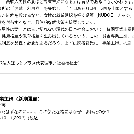
。「高収入男性の妻ほど専業主婦になる」は昔話であるにもかかわらず
所の「お試し利用券」を発給し、「１日あたり○円、○回を上限とする
った制約を設けるなど、女性の就業選択を軽く誘導（NUDGE：ナッジ
験を付与するなど、具体的な解決策も提案している。
男性の妻」とは言い切れない現代の日本社会において、貧困専業主婦
、健康格差や教育格差を生み出しているという。この「貧困専業主婦」
税制度を見直す必要があるだろう。まずは読者諸氏に「専業主婦」の新
O法人ほっとプラス代表理事／社会福祉士）
業主婦（新潮選書）
／著
ったはずなのに……。この新たな格差はなぜ生まれたのか？
01/10 1,320円（税込）