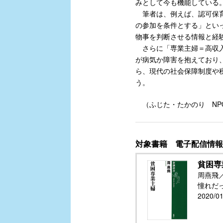
みとして今も機能している
筆者は、例えば、認可保育
の参加を条件とする」とい
物事を判断させる情報と経
さらに「専業主婦＝高収入
が病気か障害を抱えており
ら、現代の社会保障制度や
う。
（ふじた・たかのり NP
対象書籍 電子配信情報
貧困専
周燕飛
憧れだ
2020/