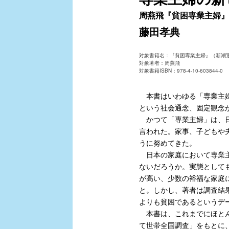
周燕飛『貧困専業主婦』
藤田孝典
対象書籍名：『貧困専業主婦』（新潮
対象著者：周燕飛
対象書籍ISBN：978-4-10-603844-0
本書はいわゆる「専業主婦
という社会通念、固定観念
かつて「専業主婦」は、日
言われた。家事、子どもや
うに努めてきた。
日本の家庭において専業主
ないだろうか。実態として
が高い、少数の裕福な家庭
と。しかし、著者は調査結
よりも貧困であるというデ
本書は、これまでにほとんど
て世帯全国調査」をもとに