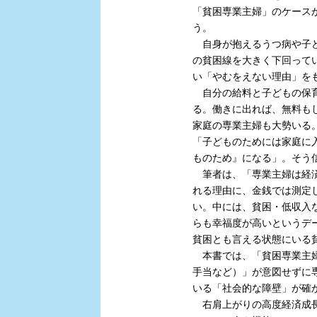
「貧困専業主婦」のケース
う。
自身が抱えるうつ病や子ど
の貧困線を大きく下回って
い「やむをえない理由」を
自分の給料と子どもの保育
る。働きに出れば、無料も
家庭の専業主婦も大勢いる
「子どものためには家庭に
ものため』になる」。そう
筆者は、「専業主婦は経済
れる理由に、金銭では測定
い。中には、貧困・低収入
らも幸福度が高いというデ
貧困とも言える状態にいる
本書では、「貧困専業主婦
手当など）」が意図せずに
いる「社会的な障壁」が確
右肩上がりの高度経済成長