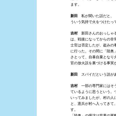
ます。
新田
私が聞いた話だと、「
ういう気持で火をつけたっ
吉村
新田さんのおっしゃる
は、戦後になってからの非
士官は否定したが、盗みの
に行った。その間に「陸奥
さとって、自暴自棄となり
官の放火説を裏づける事実
新田
スパイだという説があ
吉村
一部の専門家にはそう
ているように思うという。
いってみましたが、村の人
と、憲兵が村へ入ってきて
す。
「陸奥」の爆沈は世界の軍