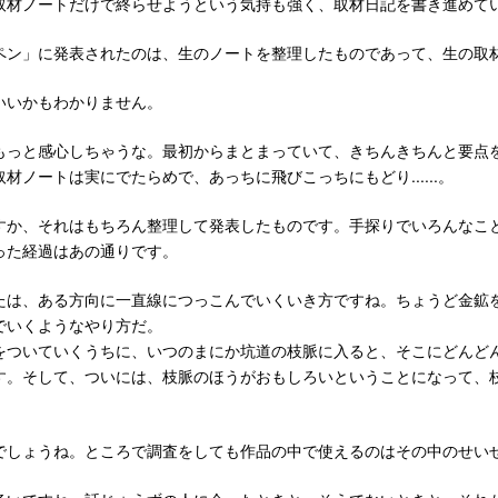
取材ノートだけで終らせようという気持も強く、取材日記を書き進めて
」に発表されたのは、生のノートを整理したものであって、生の取材ノート
いかもわかりません。
っと感心しちゃうな。最初からまとまっていて、きちんきちんと要点
材ノートは実にでたらめで、あっちに飛びこっちにもどり......。
か、それはもちろん整理して発表したものです。手探りでいろんなこ
った経過はあの通りです。
は、ある方向に一直線につっこんでいくいき方ですね。ちょうど金鉱
でいくようなやり方だ。
ついていくうちに、いつのまにか坑道の枝脈に入ると、そこにどんど
す。そして、ついには、枝脈のほうがおもしろいということになって、
しょうね。ところで調査をしても作品の中で使えるのはその中のせい