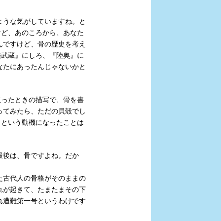
ような気がしていますね。と
たけど、あのころから、あなた
んですけど、骨の歴史を考え
戦艦武蔵』にしろ、『陸奥』に
なたにあったんじゃないかと
立ったときの描写で、骨を書
ってみたら、ただの貝殻でし
こうという動機になったことは
最後は、骨ですよね。だか
た古代人の骨格がそのままの
れが起きて、たまたまその下
れ遭難第一号というわけです