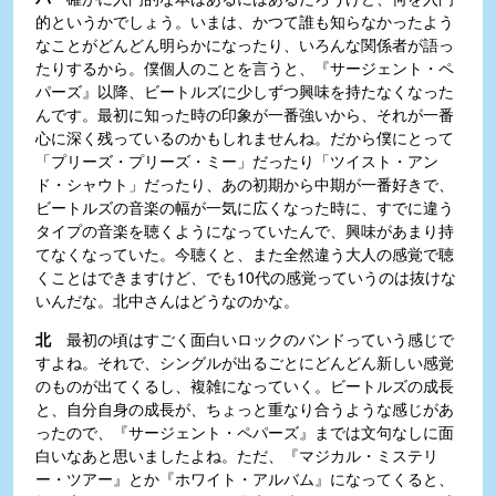
的というかでしょう。いまは、かつて誰も知らなかったよう
なことがどんどん明らかになったり、いろんな関係者が語っ
たりするから。僕個人のことを言うと、『サージェント・ペ
パーズ』以降、ビートルズに少しずつ興味を持たなくなった
んです。最初に知った時の印象が一番強いから、それが一番
心に深く残っているのかもしれませんね。だから僕にとって
「プリーズ・プリーズ・ミー」だったり「ツイスト・アン
ド・シャウト」だったり、あの初期から中期が一番好きで、
ビートルズの音楽の幅が一気に広くなった時に、すでに違う
タイプの音楽を聴くようになっていたんで、興味があまり持
てなくなっていた。今聴くと、また全然違う大人の感覚で聴
くことはできますけど、でも10代の感覚っていうのは抜けな
いんだな。北中さんはどうなのかな。
北
最初の頃はすごく面白いロックのバンドっていう感じで
すよね。それで、シングルが出るごとにどんどん新しい感覚
のものが出てくるし、複雑になっていく。ビートルズの成長
と、自分自身の成長が、ちょっと重なり合うような感じがあ
ったので、『サージェント・ペパーズ』までは文句なしに面
白いなあと思いましたよね。ただ、『マジカル・ミステリ
ー・ツアー』とか『ホワイト・アルバム』になってくると、