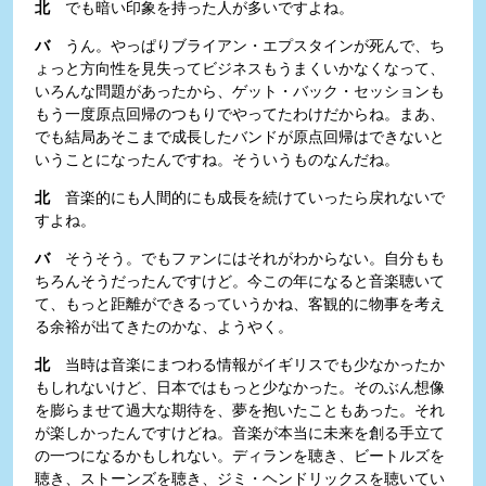
北
でも暗い印象を持った人が多いですよね。
バ
うん。やっぱりブライアン・エプスタインが死んで、ち
ょっと方向性を見失ってビジネスもうまくいかなくなって、
いろんな問題があったから、ゲット・バック・セッションも
もう一度原点回帰のつもりでやってたわけだからね。まあ、
でも結局あそこまで成長したバンドが原点回帰はできないと
いうことになったんですね。そういうものなんだね。
北
音楽的にも人間的にも成長を続けていったら戻れないで
すよね。
バ
そうそう。でもファンにはそれがわからない。自分もも
ちろんそうだったんですけど。今この年になると音楽聴いて
て、もっと距離ができるっていうかね、客観的に物事を考え
る余裕が出てきたのかな、ようやく。
北
当時は音楽にまつわる情報がイギリスでも少なかったか
もしれないけど、日本ではもっと少なかった。そのぶん想像
を膨らませて過大な期待を、夢を抱いたこともあった。それ
が楽しかったんですけどね。音楽が本当に未来を創る手立て
の一つになるかもしれない。ディランを聴き、ビートルズを
聴き、ストーンズを聴き、ジミ・ヘンドリックスを聴いてい