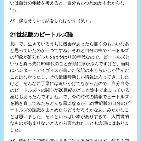
いは自分の年齢を考えると、自分もいつ死ぬかもわからな
い。
バ
僕もそういう話をしたばかり（笑）。
21世紀版のビートルズ論
北
で、生きているうちに機会があったら書くのもいいなあ
と思っていたのが一つですね。それと自分の中でビートルズ
の印象が鮮烈だったのはやはり60年代なので、ビートルズと
いうと真っ先に60年代のことが頭に浮かぶんですけど、当時
はハンター・デイヴィスが書いた伝記の本くらいしか読んだ
ことはなかったし、その後随時新しい情報は入ってきました
けど、そんなに丁寧には追いかけてなかったので、自分自身
のビートルズへの関心が20世紀のどこか途中で止まっている
感じもあったんですよね。で、今の時代の情報でビートルズ
を聴き直してみたらどんな風になるか、21世紀版の自分のビ
ートルズの認識をまとめたらどうだろうかなあ、みたいなこ
とは思いました。それといっぱい本がありすぎて、入門書的
なものがあまりないと人から言われたことも念頭にはありま
した。
バ
確かに入門的な本はあるにはあるだろうけど、何を入門