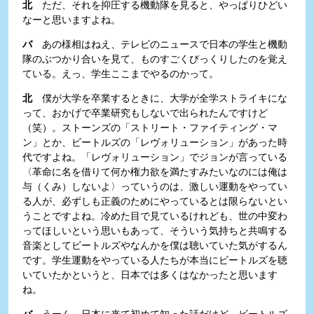
北
ただ、それを抑圧する機動隊を見ると、やっぱりひどい
なーと思いますよね。
バ
あの様相はねえ、テレビのニュースで日本の学生と機動
隊のぶつかり合いを見て、ものすごくびっくりしたのを覚え
ている。えっ、学生ここまでやるのかって。
北
僕が大学を卒業するときに、大学が全学ストライキにな
って、おかげで卒業研究もしないで出られたんですけど
（笑）。ストーンズの「ストリート・ファイティング・マ
ン」とか、ビートルズの「レヴォリューション」があった時
代ですよね。「レヴォリューション」でジョンが言っている
〈革命に名を借りて何か権力欲を満たすみたいなのには俺は
与（くみ）しないよ〉っていうのは、激しい運動をやってい
る人が、必ずしも正義のためにやっているとは限らないとい
うことですよね。冷めた目で見ているけれども、世の中変わ
ってほしいという思いもあって、そういう気持ちと共鳴する
音楽としてビートルズやなんかを僕は聴いていた気がするん
です。学生運動をやっている人たちが本当にビートルズを聴
いていたかというと、日本では多くはなかったと思います
ね。
バ
うーん。日本に来て初めて知った話だけど、ビートルズ