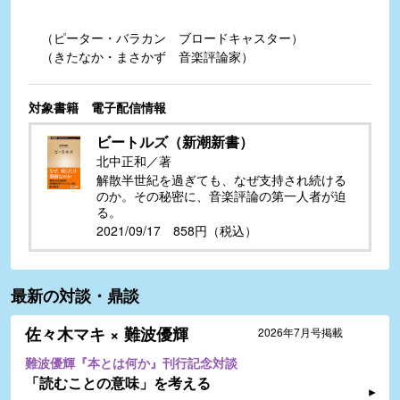
（ピーター・バラカン ブロードキャスター）
（きたなか・まさかず 音楽評論家）
対象書籍 電子配信情報
ビートルズ（新潮新書）
北中正和／著
解散半世紀を過ぎても、なぜ支持され続ける
のか。その秘密に、音楽評論の第一人者が迫
る。
2021/09/17 858円（税込）
最新の対談・鼎談
佐々木マキ × 難波優輝
2026年7月号掲載
難波優輝『本とは何か』刊行記念対談
「読むことの意味」を考える