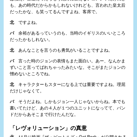
も、あの時代だからかもしれないけれども、言われた皇太后
だったかな、も笑ってるんですよね、客席で。
北
ですよね。
バ
余裕があるっていうのも、当時のイギリスのいいところ
だったかもしれない。
北
あんなことを言うのも勇気がいることですよね。
バ
言った時のジョンの表情もまた面白い。あー、なんかま
ずいこと言ってばれちゃったみたいな。そこがまたジョンの
憎めないところでね。
北
キャラクターもスターになる上では重要ですよね。理屈
だけじゃなくて。
バ
そうだよね。しかもジョン一人じゃないからね。本でも
書いてたけど、あの４人が１つのユニットになってて、バン
ドだからあそこまで行けたんだな。
「レヴォリューション」の真意
北
11月に映画『ザ・ビートルズ：Get Back』が公開される