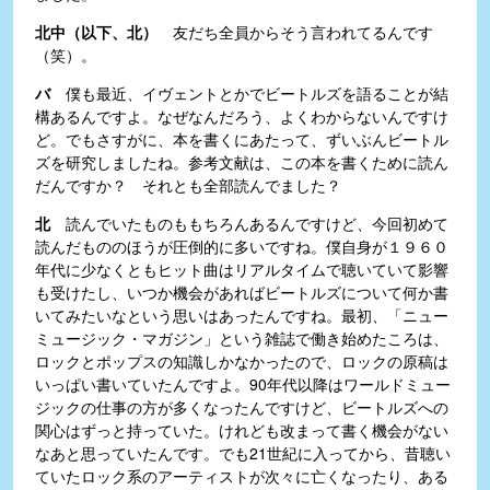
北中（以下、北）
友だち全員からそう言われてるんです
（笑）。
バ
僕も最近、イヴェントとかでビートルズを語ることが結
構あるんですよ。なぜなんだろう、よくわからないんですけ
ど。でもさすがに、本を書くにあたって、ずいぶんビートル
ズを研究しましたね。参考文献は、この本を書くために読ん
だんですか？ それとも全部読んでました？
北
読んでいたものももちろんあるんですけど、今回初めて
読んだもののほうが圧倒的に多いですね。僕自身が１９６０
年代に少なくともヒット曲はリアルタイムで聴いていて影響
も受けたし、いつか機会があればビートルズについて何か書
いてみたいなという思いはあったんですね。最初、「ニュー
ミュージック・マガジン」という雑誌で働き始めたころは、
ロックとポップスの知識しかなかったので、ロックの原稿は
いっぱい書いていたんですよ。90年代以降はワールドミュー
ジックの仕事の方が多くなったんですけど、ビートルズへの
関心はずっと持っていた。けれども改まって書く機会がない
なあと思っていたんです。でも21世紀に入ってから、昔聴い
ていたロック系のアーティストが次々に亡くなったり、ある