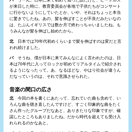
が来日した時に、教育委員会が各地で子供たちがコンサート
に行かないようにしていたとか、いや、それはちょっと本当
に驚きでしたね。あの、髪を伸ばすことが不良だみたいなの
は、たぶんイギリスでは数か月で終わっちゃいましたね。も
うみんなが髪を伸ばし始めたから。
北
日本では70年代初めくらいまで髪を伸ばすのは変だと言
われ続けました。
バ
そうね、僕が日本に来てみんなによく言われたのは、日
本は70年代に入ってロックが初めてリアルタイムで紹介され
るようになったって。あ、なるほどな、やはり社会が違うん
だなっていうのは、それで意識させられた。
音楽の間口の広さ
北
今回の本を書くにあたって、忘れていた曲も含めて、い
ろんな曲を聴き直したんですけど、すごく印象的な曲をたく
さん作ったグループだなあと、ありきたりな印象ですが、確
認したところもありましたね。だから時代を超えても受け入
れられるのかなあと。