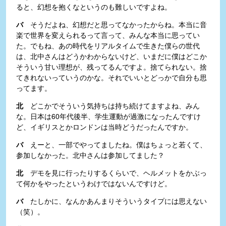
ると、幻想を抱くなというのも難しいですよね。
バ
そうだよね、幻想だと思ってなかったからね。本当に音
楽で世界を変えられるって言って、みんな本当に思ってい
た。でもね、あの時代をリアルタイムで生きた僕らの世代
は、北中さんはどうかわからないけど、いまだに僕はどこか
そういう甘い理想が、残ってるんですよ。捨てられない。捨
てきれないっていうのかな。それでいいとどっかで自分も思
ってます。
北
どこかでそういう気持ちは持ち続けてますよね、みん
な。日本は60年代後半、学生運動が過激になったんですけ
ど、イギリスとかロンドンは当時どうだったんですか。
バ
えーと、一部でやってましたね。僕はちょっと若くて、
参加しなかった。北中さんは参加してました？
北
デモを見に行ったりするくらいで、ヘルメットをかぶっ
て何かをやったというわけではないんですけど。
バ
たしかに、なんかあんまりそういうタイプには思えない
（笑）。