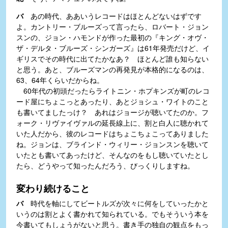
バ
あの時代、ああいうレコードはほとんどないはずです
よ。カントリー・ブルーズって言ったら、ロバート・ジョン
スンの、ジョン・ハモンドが作った最初の『キング・オヴ・
ザ・デルタ・ブルーズ・シンガーズ』は61年発売だけど、イ
ギリスでその時代に出てたかなあ？ ほとんど誰も知らない
と思う。あと、ブルーズマンの再発見が本格的になるのは、
63、64年くらいだからね。
60年代の初頭だったらライトニン・ホプキンズが町のレコ
ード屋にちょこっとあったり、あとジョシュ・ワイトのこと
も書いてましたっけ？ あれはジョージが聴いてたのか。フ
ォーク・リヴァイヴァルの延長線上に、割と白人に聴かれて
いた人だから、彼のレコードはちょこちょこってありました
ね。ジョンは、ブラインド・ウィリー・ジョンスンを聴いて
いたとも書いてあったけど、そんなのをもし聴いていたとし
たら、どうやって知ったんだろう、びっくりしますね。
変わり続けること
バ
時代を軸にしてビートルズが次々に何をしていったかと
いうのは割とよく書かれて知られている。でもそういう本を
今書いてもしょうがないと思う。書き手の独自の観点をもっ