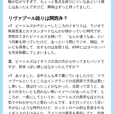
幅が広がりすぎて、ちょっと焦点を絞りにくいなあという感
じはあったんですけど、興味はずっと持ってました。
リヴァプール訛りは関西弁？
バ
ビートルズがデビューしたころのイギリスは、ラジオで
映画音楽とかスタンダードなんかが掛かっていた時代です。
突然出てきたビートルズを聴いて、「なんか違うなあ」とい
う印象を持っていたけど、あっという間にラジオ、雑誌、テ
レビを席巻して、出すものは全部１位。63年にはヨーロッパ
を完全制覇してしまいました。
北
ビートルズはイギリスの北の方からやってきたバンドで
すが、田舎っぽい感じはなかったんですか？
バ
ありました。北中さんも本で書いていましたけど、リヴ
ァプールというところはイングランドの北西部で天気は悪い
し寒いし、僕は行ったことがなかった。北部って言うと、あ
まり行きたいとも思わない暗いイメージがあったんです。と
ころが、一夜にしてというか、ビートルズの異常なほどの人
気でそれががらりと変わったんです。まだロックという言い
方がないような時代だけど、ロックンロール的な音楽をやる
イギリスの人はみんな、アメリカの発音を真似してた。中途