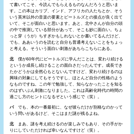
て書いてこそ、今読んでもらえるものなんだろうと思いま
す。この本はカリブ、インド、アフリカの人たちとか、そう
いう英米以外の音楽の要素とビートルズとの接点が良く出て
いて、そこが面白いと思います。あと、北中さんが自分の頭
の中で推測している部分があって、そこも妙に面白い。ちょ
っと穿（うが）ちすぎかもしれないとか書いてるんだけど、
でも、ああいうのを読むと自分も普通考えないことをちょっ
と考える。そういう面白い刺激があちらこちらにある。
北
僕が60年代にビートルズに学んだことは、変わり続ける
というか成長し続けることの面白さだったんです。成長でき
たかどうかは全然心もとないんですけど、変わり続けるのは
興味の対象にしてもそうですし、ほとんど自分の性格のよう
なものですね。この年で勉強して、知らなかったことを知る
のはずいぶん刺激になりました。これは高齢化時代の時間の
過ごし方のヒントになるぞという感じで（笑）。
バ
でも、本の一番最初に、なぜ彼らだけが別格なのかって
いう問いがあるけど、そこはまだ謎が残るよね。
北
まあ、謎を考え続けるのが楽しみでもあり、その手がか
りにしていただければ幸いなんですけど（笑）。