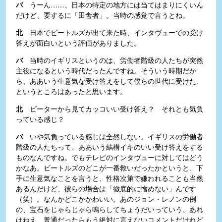
バ
うーん……、日本の特定の地方には当てはまりにくいん
だけど、要するに「田舎者」。当時の感覚で言うとね。
北
日本でビートルズが出て来た時、インタヴューでの受け
答えが面白いという評価がありました。
バ
当時のイギリスというのは、労働者階級の人たちが突然
主役になるという時代だったんですね。そういう時期だか
ら、ああいう生意気な受け答えをして僕らの世代に受けた、
というところはあったと思います。
北
ピーターから見てカッコいい受け答え？ それとも気負
っている感じ？
バ
いや気負っている感じは全然しない。イギリスの労働者
階級の人たちって、ああいう結構イキのいい受け答えをする
ものなんですね。でもテレビのインタヴューに対してはどう
かなあ。ビートルズのどこが一番救いだったかというと、下
手に生意気なことを言うと、性格次第で嫌われることも当然
あるんだけど、彼らの場合は「徹底的に憎めない」んです
（笑）。なんかどこかかわいい。あのジョン・レノンの例
の、宝石をじゃらじゃら鳴らしてちょうだいっていう、あれ
はねえ、普通だったらもう絶対に言えないコメントだけれど