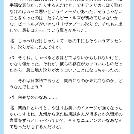
半端な真似だったりするんだけど。でもアメリカっぽく歌わ
なければカッコ悪いというイメージがあった。そうじゃない
ことをやったのは、たぶんビートルズが初めてじゃないか
な。ビートルズがいきなりリヴァプール訛りで、それも丸出
しで、最初はえっ、ていう驚きがあった。
北
しゃべりだけじゃなくて、歌の中にもそういうアクセン
ト、訛りがあったんですか。
バ
そうね。しゃべるときほどではないかもしれないけど、
かなり強かった。それが、彼らの存在がカッコいいものだっ
たから、急に地方訛りがカッコいいことになっちゃったの。
――それは日本語で言うと、関西弁なのか東北弁なのか、ど
うなんでしょう？
バ
何弁なのかなあ……。
北
関西弁というと、やはりお笑いのイメージが強くなっち
ゃいますよね。九州から来た鮎川誠さんが博多とか久留米の
言葉をずっとしゃべっていて、そんなニュアンスかなあなん
て思ったりもするんだけど。