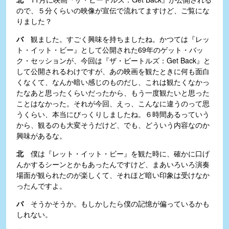
ので、５分くらいの映像が宣伝で流れてますけど、ご覧にな
りました？
バ
観ました。すごく興味を持ちましたね。かつては『レッ
ト・イット・ビー』として公開された69年のゲット・バッ
ク・セッションが、今回は『ザ・ビートルズ：Get Back』と
して公開されるわけですが、あの映画を観たときに何も面白
くなくて、なんか暗い感じのものだし、これは観たくなかっ
たなあと思ったくらいだったから、もう一度観たいと思った
ことはなかった。それが今回、えっ、こんなに違うのって思
うくらい、本当にびっくりしましたね。６時間あるっていう
から、観るのも大変そうだけど、でも、どういう内容なのか
興味があるな。
北
僕は『レット・イット・ビー』を観た時に、確かに口げ
んかするシーンとかもあったんですけど、まあいろいろ演奏
場面が観られたのが楽しくて、それほど暗い印象は受けなか
ったんですよ。
バ
そうかそうか。もしかしたら僕の記憶が偏っているかも
しれない。