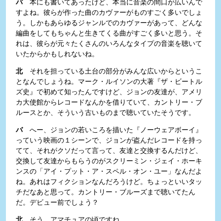
バ
本にも書いてあったけど、本当に音楽の間口が広いんで
すよね。彼らが作った曲のカヴァーがものすごく多いでしょ
う。しかもあらゆるジャンルでのカヴァーがあって、どんな
編曲をしてもちゃんと生きてくる曲がすごく多いと思う。そ
れは、彼らが元々たくさんのいろんなタイプの音楽を聴いて
いたからかもしれないね。
北
それを担っている土台の部分がみんな広いからというこ
となんでしょうね。マーク・ルイソンの大著『ザ・ビートル
ズ史』で初めて知ったんですけど、ジョンの友達が、アメリ
カ大使館からレコードなんかを借りていて、カントリー・ブ
ルースとか、そういう古いものまで聴いていたそうです。
バ
へー、ジョンの若いころを描いた『ノーウェアボーイ』
っていう映画の１シーンで、ジョンが盗んだレコードを持っ
てて、それがクソだって言って、友達と交換するんだけど、
交換して友達からもらうのがスクリーミン・ジェイ・ホーキ
ンスの「アイ・プット・ア・スペル・オン・ユー」なんだよ
ね。あれはフィクションなんだろうけど。ちょっといいタッ
チだなあと思って。カントリー・ブルーズまで聴いてたん
だ。デビュー前でしょう？
北
そう、アマチュアの頃ですね。