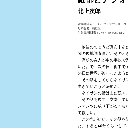
北上次郎
対象書籍名：『ループ・オブ・ザ・コ
対象著者：荻堂顕
対象書籍ISBN：978-4-10-105742-2
物語のちょうど真ん中あた
関の現地調査員だ。そのと
高校の友人が車の事故で死
いた。で、次の日、街中で
の日に世界が終わったよう
その話をしてからネイサン
生きていこうと決めた。
ネイサンの話はまだ続く
その話を後年、交際してい
ンテンツに成り下がるくら
て欲しい。
この先がいい。その話を聞
た。すると40分くらいし