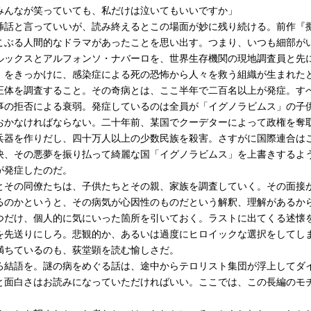
みんなが笑っていても、私だけは泣いてもいいですか」
話と言っていいが、読み終えるとこの場面が妙に残り続ける。前作『
こぶる人間的なドラマがあったことを思い出す。つまり、いつも細部が
ックスとアルフォンソ・ナバーロを、世界生存機関の現地調査員と先
〕をきっかけに、感染症による死の恐怖から人々を救う組織が生まれた
正体を調査すること。その奇病とは、ここ半年で二百名以上が発症。す
事の拒否による衰弱。発症しているのは全員が「イグノラビムス」の子
おかなければならない。二十年前、某国でクーデターによって政権を奪
兵器を作りだし、四十万人以上の少数民族を殺害。さすがに国際連合は
決、その悪夢を振り払って綺麗な国「イグノラビムス」を上書きするよう
が発症したのだ。
その同僚たちは、子供たちとその親、家族を調査していく。その面接
るのかというと、その病気が心因性のものだという解釈、理解があるか
つだけ、個人的に気にいった箇所を引いておく。ラストに出てくる述懐
を先送りにしろ。悲観的か、あるいは過度にヒロイックな選択をしてし
ちているのも、荻堂顕を読む愉しさだ。
結語を。謎の病をめぐる話は、途中からテロリスト集団が浮上してダ
と面白さはお読みになっていただければいい。ここでは、この長編のモ