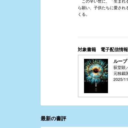
この辛い世に、「生まれる
ら願い、子供たちに愛され
くる。
対象書籍 電子配信情報
ループ
荻堂顕
元独裁
2025/
最新の書評