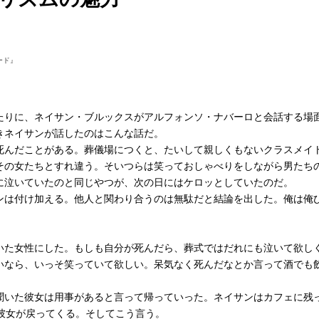
ード』
りに、ネイサン・ブルックスがアルフォンソ・ナバーロと会話する場
きネイサンが話したのはこんな話だ。
んだことがある。葬儀場につくと、たいして親しくもないクラスメイ
その女たちとすれ違う。そいつらは笑っておしゃべりをしながら男たち
に泣いていたのと同じやつが、次の日にはケロッとしていたのだ。
は付け加える。他人と関わり合うのは無駄だと結論を出した。俺は俺
。
た女性にした。もしも自分が死んだら、葬式ではだれにも泣いて欲し
いなら、いっそ笑っていて欲しい。呆気なく死んだなとか言って酒でも
いた彼女は用事があると言って帰っていった。ネイサンはカフェに残
て彼女が戻ってくる。そしてこう言う。