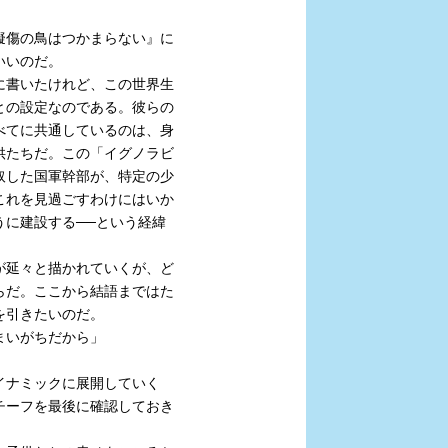
擬傷の鳥はつかまらない』に
いいのだ。
に書いたけれど、この世界生
との設定なのである。彼らの
べてに共通しているのは、身
供たちだ。この「イグノラビ
取した国軍幹部が、特定の少
これを見過ごすわけにはいか
に建設する──という経緯
が延々と描かれていくが、ど
らだ。ここから結語まではた
を引きたいのだ。
まいがちだから」
イナミックに展開していく
チーフを最後に確認しておき