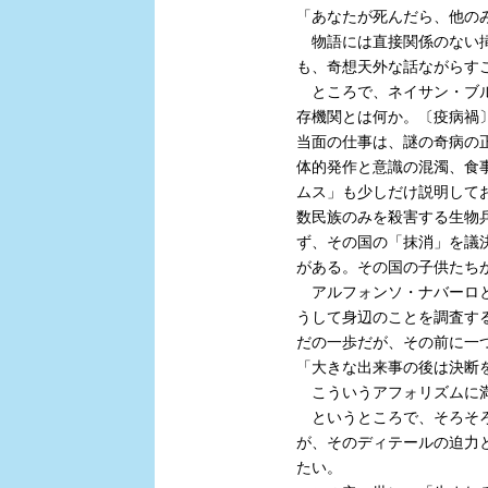
「あなたが死んだら、他の
物語には直接関係のない挿
も、奇想天外な話ながらす
ところで、ネイサン・ブル
存機関とは何か。〔疫病禍
当面の仕事は、謎の奇病の
体的発作と意識の混濁、食
ムス」も少しだけ説明して
数民族のみを殺害する生物
ず、その国の「抹消」を議
がある。その国の子供たち
アルフォンソ・ナバーロと
うして身辺のことを調査す
だの一歩だが、その前に一
「大きな出来事の後は決断
こういうアフォリズムに満
というところで、そろそろ
が、そのディテールの迫力
たい。