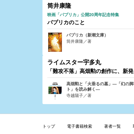
筒井康隆
映画「パプリカ」公開20周年記念特集
パプリカのこと
パプリカ（新潮文庫）
筒井康隆／著
ライムスター宇多丸
「難攻不落」高畑勲の創作に、新発
高畑勲と「火垂るの墓」―「幻の脚
ト」を読み解く―
寺越陽子／著
トップ
電子書籍検索
著者一覧