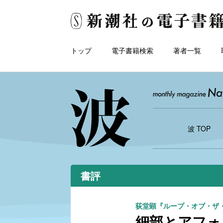
トップ
電子書籍検索
著者一覧
波 TOP
書評
荻堂顕『ループ・オブ・ザ
細部とアフォ