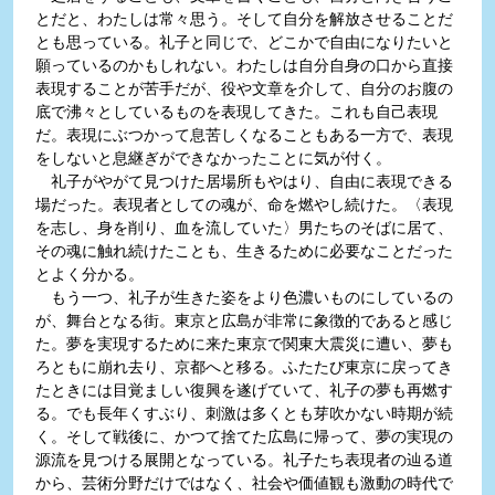
とだと、わたしは常々思う。そして自分を解放させることだ
とも思っている。礼子と同じで、どこかで自由になりたいと
願っているのかもしれない。わたしは自分自身の口から直接
表現することが苦手だが、役や文章を介して、自分のお腹の
底で沸々としているものを表現してきた。これも自己表現
だ。表現にぶつかって息苦しくなることもある一方で、表現
をしないと息継ぎができなかったことに気が付く。
礼子がやがて見つけた居場所もやはり、自由に表現できる
場だった。表現者としての魂が、命を燃やし続けた。〈表現
を志し、身を削り、血を流していた〉男たちのそばに居て、
その魂に触れ続けたことも、生きるために必要なことだった
とよく分かる。
もう一つ、礼子が生きた姿をより色濃いものにしているの
が、舞台となる街。東京と広島が非常に象徴的であると感じ
た。夢を実現するために来た東京で関東大震災に遭い、夢も
ろともに崩れ去り、京都へと移る。ふたたび東京に戻ってき
たときには目覚ましい復興を遂げていて、礼子の夢も再燃す
る。でも長年くすぶり、刺激は多くとも芽吹かない時期が続
く。そして戦後に、かつて捨てた広島に帰って、夢の実現の
源流を見つける展開となっている。礼子たち表現者の辿る道
から、芸術分野だけではなく、社会や価値観も激動の時代で