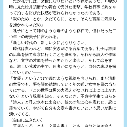
だが礼子には、女優になりたいという夢があった。10歳の
時に見た松井須磨子の舞台で受けた衝撃、学校行事で劇をや
って拍手を浴びた快感が忘れられなかったのである。
「親のため、とか、女だてらに、とか、そんな言葉に気持ち
を挫かれちゃだめ」
礼子にとって姉のような母のような存在で、憧れだった二
つ年上の寿美子に言われる。
「新しい時代の、新しい女におなりなさい」
時代は変われど、胸に突き刺さる言葉である。礼子は故郷
の広島を捨て東京に行くことを決める。それから詩人や作家
など、文学の才能を持った男たちと出会い、そして恋をす
る。激しい荒波の中で、何者かになろうと、自分の表現を探
していくのだ――。
「女優」というだけで蔑むような視線を向けられ、また演劇
の世界でも、夢を諦め結婚していく年の近い女性を目の当た
りにする。〈この世界は男の力添えがなければ上には上がれ
ない〉という現実も知る。そんなとき、不良中学生で自らを
「詩人」と呼ぶ水本に出会い、彼の才能に心を震わせ、恋に
落ちていく。やがて自分も文章を書きたいという思いが胸に
湧いてくる。
〈自由に生きたい〉
芝居をすることも、文章を書くことも、自分と向き合うこ