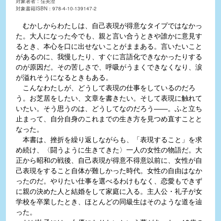
対象著者：窪美澄
対象書籍ISBN：978-4-10-139147-2
むかしからわたしは、自己表現が得意なタイプではなかっ
た。大人になった今でも、親と言い合うときや誰かに意見す
るとき、本心を口に出せないことがままある。言いたいこと
があるのに、我慢したり、すぐに言語化できなかったりする
のが原因だ。その苦しさで、呼吸がうまくできなくなり、涙
が溢れそうになるときもある。
こんなわたしが、どうして表現の仕事をしているのだろ
う。お芝居をしたい、文章を書きたい。そして表現に触れて
いたい。そう思うのは、どうしてなのだろう――。ふと立ち
止まって、自分自身のこれまでの生き方を見つめ直すことと
なった。
本書は、挫折を繰り返しながらも、「表現すること」を求
め続け、〈闘うように生きてきた〉一人の女性の物語だ。大
正から昭和の戦後、自己表現が得意不得意以前に、女性が自
己表現をすること自体が難しかった時代。女性の自由はなか
ったのだ。やりたい仕事を選べるわけもなく、恋愛もできず
に親の決めた人と結婚をして家庭に入る。主人公・礼子が女
学校を卒業したとき、ほとんどの同級生はそのような道を辿
った。