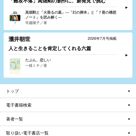
「難攻不落」高畑勲の創作に、新発見で挑む
高畑勲と「火垂るの墓」―「幻の脚本」と「７冊の構想
ノート」を読み解く―
寺越陽子／著
瀧井朝世
2026年7月号掲載
人と生きることを肯定してくれる六篇
たぶん、恋しい
一穂ミチ／著
トップ
電子書籍検索
著者一覧
取り扱い電子書店一覧