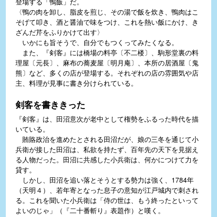
登場する「鴨飯」だ。
〈鴨の肉を卸し、脂皮を煎じ、その湯で飯を炊き、鴨肉はこ
そげて叩き、酒と醤油で味をつけ、これを熱い飯にかけ、き
ざんだ芹をふりかけて出す〉
いかにも旨そうで、自分でもつくってみたくなる。
また、『剣客』には橋場の料亭〔不二楼〕、駒形堂裏の料
理屋〔元長〕、麻布の蕎麦屋〔明月庵〕、本所の居酒屋〔鬼
熊〕など、多くの店が登場する。それぞれの店の雰囲気や店
主、料理が見事に書き分けられている。
剣客を書ききった
『剣客』は、田沼意次が老中として権勢をふるった時代を描
いている。
賄賂政治を進めたとされる田沼だが、娘の三冬を通じて小
兵衛が接した田沼は、私欲を持たず、百年先の天下を見据え
る人物だった。田沼に共感した小兵衛は、何かにつけて力を
貸す。
しかし、田沼を追い落とそうとする勢力は強く、1784年
（天明４）、若年寄となった息子の意知が江戸城内で刺され
る。これを聞いた小兵衛は「侍の世は、もう終ったといって
よいのじゃ」（『二十番斬り』表題作）と嘆く。