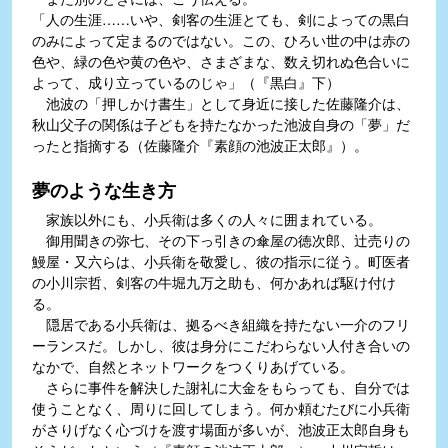
「人の生涯……いや、剣客の生涯とても、剣によっての黒白
のみによって定まるのではない。この、ひろい世の中は赤の
色や、緑の色や黄の色や、さまざまな、数え切れぬ色合いに
よって、成り立っているのじゃ」（『黒白』下）
池波の「押しかけ書生」として身近に接した佐藤隆介は、
秋山父子の関係は子どもを持たなかった池波自身の「夢」だ
ったと指摘する（佐藤隆介『素顔の池波正太郎』）。
夢のような生き方
家族以外にも、小兵衛は多くの人々に囲まれている。
御用聞きの弥七、その下っ引きの傘屋の徳次郎、辻売りの
鰻屋・又六らは、小兵衛を敬愛し、彼の指示に従う。町医者
の小川宗哲、剣客の牛堀九万之助も、何かあれば駆け付け
る。
隠居である小兵衛は、拠るべき組織を持たない一介のフリ
ーランスだ。しかし、彼は身分にこだわらない人付き合いの
なかで、自然とネットワークをつくりあげている。
さらに事件を解決した謝礼に大金をもらっても、自分では
使うことなく、周りに回してしまう。何か頼むたびに小兵衛
がさりげなく心づけを渡す場面が多いが、池波正太郎自身も