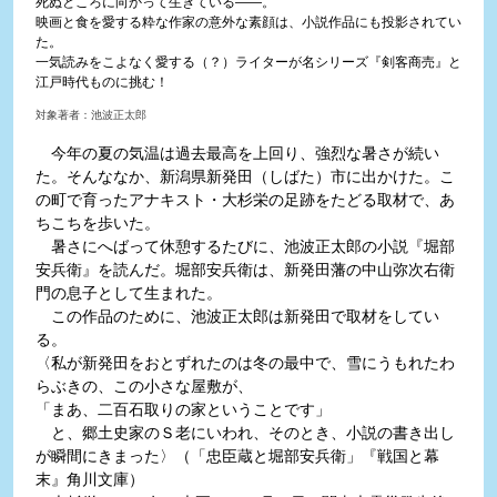
死ぬところに向かって生きている――。
映画と食を愛する粋な作家の意外な素顔は、小説作品にも投影されてい
た。
一気読みをこよなく愛する（？）ライターが名シリーズ『剣客商売』と
江戸時代ものに挑む！
対象著者：池波正太郎
今年の夏の気温は過去最高を上回り、強烈な暑さが続い
た。そんななか、新潟県新発田（しばた）市に出かけた。こ
の町で育ったアナキスト・大杉栄の足跡をたどる取材で、あ
ちこちを歩いた。
暑さにへばって休憩するたびに、池波正太郎の小説『堀部
安兵衛』を読んだ。堀部安兵衛は、新発田藩の中山弥次右衛
門の息子として生まれた。
この作品のために、池波正太郎は新発田で取材をしてい
る。
〈私が新発田をおとずれたのは冬の最中で、雪にうもれたわ
らぶきの、この小さな屋敷が、
「まあ、二百石取りの家ということです」
と、郷土史家のＳ老にいわれ、そのとき、小説の書き出し
が瞬間にきまった〉（「忠臣蔵と堀部安兵衛」『戦国と幕
末』角川文庫）