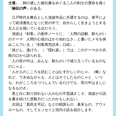
士道
』、師の遺した秘伝書をめぐる二人の剣士の運命を描く
『
秘伝の声
』がある。
江戸時代を舞台とした池波作品に共通するのは、泰平によ
って経済優先となった世の中で、自分らしく生きようとする
主人公を描いている点だろう。
池波は『剣客』の創作ノートに、「人間の誤解、勘ちがい
のテーマ 人間の心底のはかり知れなさ」と書いたメモを挟
みこんでいる（『剣客商売読本』口絵）。
「徳どん、逃げろ」（『隠れ簑』）では、このテーマが小兵
衛の口から語られる。
「人の世の中は、みんな、勘ちがいで成り立っているものな
のじゃよ」
「人が人のこころを読むことはむずかしいのじゃ。（略）な
れど、できぬながらも、人とはそうしたものじゃと、いつ
も、わがこころをつつしんでいるだけでも、世の中はましに
なるものさ」
黒と白に割り切れない人の心の不思議さこそ、池波が小説
を書き続けた原動力だったのかもしれない。
次回は『真田太平記』などの戦国もの、幕末もの、アウト
ローもの、そしてエッセイと現代小説を紹介します。