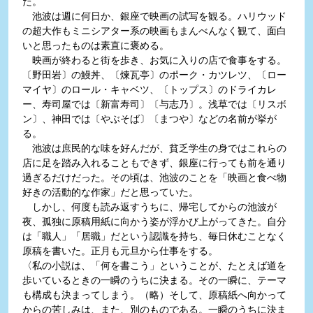
だ。
池波は週に何日か、銀座で映画の試写を観る。ハリウッド
の超大作もミニシアター系の映画もまんべんなく観て、面白
いと思ったものは素直に褒める。
映画が終わると街を歩き、お気に入りの店で食事をする。
〔野田岩〕の鰻丼、〔煉瓦亭〕のポーク・カツレツ、〔ロー
マイヤ〕のロール・キャベツ、〔トップス〕のドライカレ
ー、寿司屋では〔新富寿司〕〔与志乃〕。浅草では〔リスボ
ン〕、神田では〔やぶそば〕〔まつや〕などの名前が挙が
る。
池波は庶民的な味を好んだが、貧乏学生の身ではこれらの
店に足を踏み入れることもできず、銀座に行っても前を通り
過ぎるだけだった。その頃は、池波のことを「映画と食べ物
好きの活動的な作家」だと思っていた。
しかし、何度も読み返すうちに、帰宅してからの池波が
夜、孤独に原稿用紙に向かう姿が浮かび上がってきた。自分
は「職人」「居職」だという認識を持ち、毎日休むことなく
原稿を書いた。正月も元旦から仕事をする。
〈私の小説は、「何を書こう」ということが、たとえば道を
歩いているときの一瞬のうちに決まる。その一瞬に、テーマ
も構成も決まってしまう。（略）そして、原稿紙へ向かって
からの苦しみは、また、別のものである。一瞬のうちに決ま