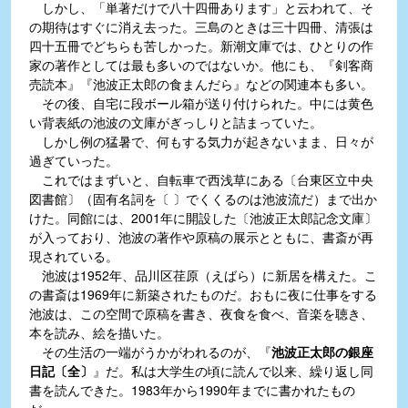
しかし、「単著だけで八十四冊あります」と云われて、そ
の期待はすぐに消え去った。三島のときは三十四冊、清張は
四十五冊でどちらも苦しかった。新潮文庫では、ひとりの作
家の著作としては最も多いのではないか。他にも、『剣客商
売読本』『池波正太郎の食まんだら』などの関連本も多い。
その後、自宅に段ボール箱が送り付けられた。中には黄色
い背表紙の池波の文庫がぎっしりと詰まっていた。
しかし例の猛暑で、何もする気力が起きないまま、日々が
過ぎていった。
これではまずいと、自転車で西浅草にある〔台東区立中央
図書館〕（固有名詞を〔 〕でくくるのは池波流だ）まで出か
けた。同館には、2001年に開設した〔池波正太郎記念文庫〕
が入っており、池波の著作や原稿の展示とともに、書斎が再
現されている。
池波は1952年、品川区荏原（えばら）に新居を構えた。こ
の書斎は1969年に新築されたものだ。おもに夜に仕事をする
池波は、この空間で原稿を書き、夜食を食べ、音楽を聴き、
本を読み、絵を描いた。
その生活の一端がうかがわれるのが、『
池波正太郎の銀座
日記〔全〕
』だ。私は大学生の頃に読んで以来、繰り返し同
書を読んできた。1983年から1990年までに書かれたもの