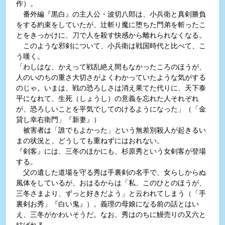
作）。
番外編『黒白』の主人公・波切八郎は、小兵衛と真剣勝負
をする約束をしていたが、辻斬り魔に堕ちた門弟を斬ったこ
とをきっかけに、刀で人を殺す快感から離れられなくなる。
このような邪剣について、小兵衛は戦国時代と比べて、こ
う嘆く。
「わしはな、かえって戦乱絶え間もなかったころのほうが、
人のいのちの重さ大切さがよくわかっていたような気がする
のじゃ。いまは、戦の恐ろしさは消え果てた代りに、天下泰
平になれて、生死（しょうし）の意義を忘れた人それぞれ
が、恐ろしいことを平気でしてのけるようになった」（「金
貸し幸右衛門」『新妻』）
被害者は「誰でもよかった」という無差別殺人が起きるい
まの状況と、どうしても重ねずにはおれない。
『剣客』には、三冬のほかにも、杉原秀という女剣客が登場
する。
父の遺した道場を守る秀は手裏剣の名手で、女らしからぬ
風体をしているが、おはるからは「私、このひとのほうが、
三冬さまより、ずっと好きだよう」と云われてしまう（「手
裏剣お秀」『白い鬼』）。義理の母娘になる前の話とはい
え、三冬がかわいそうだ。なお、秀はのちに鰻売りの又六と
結ばれる。