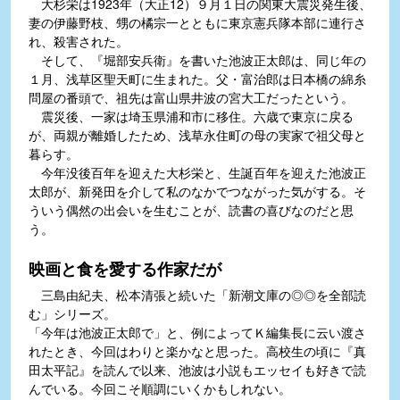
大杉栄は1923年（大正12）９月１日の関東大震災発生後、
妻の伊藤野枝、甥の橘宗一とともに東京憲兵隊本部に連行さ
れ、殺害された。
そして、『堀部安兵衛』を書いた池波正太郎は、同じ年の
１月、浅草区聖天町に生まれた。父・富治郎は日本橋の綿糸
問屋の番頭で、祖先は富山県井波の宮大工だったという。
震災後、一家は埼玉県浦和市に移住。六歳で東京に戻る
が、両親が離婚したため、浅草永住町の母の実家で祖父母と
暮らす。
今年没後百年を迎えた大杉栄と、生誕百年を迎えた池波正
太郎が、新発田を介して私のなかでつながった気がする。そ
ういう偶然の出会いを生むことが、読書の喜びなのだと思
う。
映画と食を愛する作家だが
三島由紀夫、松本清張と続いた「新潮文庫の◎◎を全部読
む」シリーズ。
「今年は池波正太郎で」と、例によってＫ編集長に云い渡さ
れたとき、今回はわりと楽かなと思った。高校生の頃に『真
田太平記』を読んで以来、池波は小説もエッセイも好きで読
んでいる。今回こそ順調にいくかもしれない。