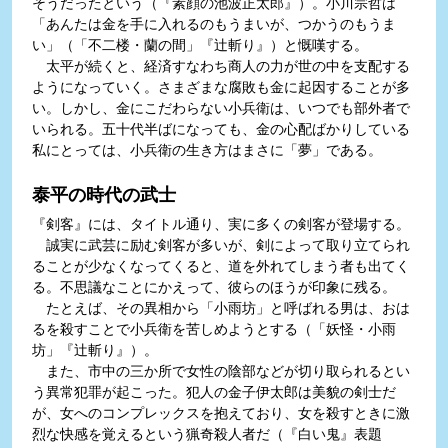
そうだったという（『素顔の池波正太郎』）。小川宗哲は
「あんたは金を手に入れるのもうまいが、つかうのもうま
い」（「不二楼・蘭の間」『辻斬り』）と慨嘆する。
太平が続くと、経済すなわち商人の力が世の中を支配する
ようになっていく。さまざまな腐敗も金に起因することが多
い。しかし、金にこだわらない小兵衛は、いつでも部外者で
いられる。五十代半ばになっても、金の心配ばかりしている
私にとっては、小兵衛の生き方はまさに「夢」である。
泰平の時代の武士
『剣客』には、タイトル通り、実に多くの剣客が登場する。
誠実に武芸に励む剣客が多いが、剣によって取り立てられ
ることが少なくなってくると、道を外れてしまう者も出てく
る。不思議なことにかえって、彼らのほうが印象に残る。
たとえば、その異相から「小雨坊」と呼ばれる男は、おは
るを殺すことで小兵衛を苦しめようとする（「妖怪・小雨
坊」『辻斬り』）。
また、市中の三か所で女性の陰部などが切り取られるとい
う異常犯罪が起こった。犯人の金子伊太郎は美貌の剣士だ
が、女へのコンプレックスを抱えており、女を殺すときに激
烈な快感を覚えるという猟奇殺人者だ（『白い鬼』表題