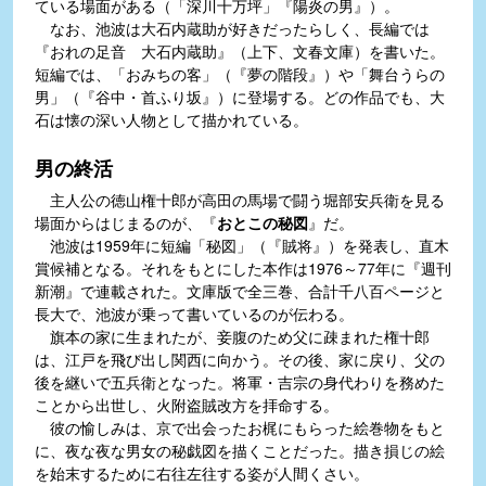
ている場面がある（「深川十万坪」『陽炎の男』）。
なお、池波は大石内蔵助が好きだったらしく、長編では
『おれの足音 大石内蔵助』（上下、文春文庫）を書いた。
短編では、「おみちの客」（『夢の階段』）や「舞台うらの
男」（『谷中・首ふり坂』）に登場する。どの作品でも、大
石は懐の深い人物として描かれている。
男の終活
主人公の徳山権十郎が高田の馬場で闘う堀部安兵衛を見る
場面からはじまるのが、『
おとこの秘図
』だ。
池波は1959年に短編「秘図」（『賊将』）を発表し、直木
賞候補となる。それをもとにした本作は1976～77年に『週刊
新潮』で連載された。文庫版で全三巻、合計千八百ページと
長大で、池波が乗って書いているのが伝わる。
旗本の家に生まれたが、妾腹のため父に疎まれた権十郎
は、江戸を飛び出し関西に向かう。その後、家に戻り、父の
後を継いで五兵衛となった。将軍・吉宗の身代わりを務めた
ことから出世し、火附盗賊改方を拝命する。
彼の愉しみは、京で出会ったお梶にもらった絵巻物をもと
に、夜な夜な男女の秘戯図を描くことだった。描き損じの絵
を始末するために右往左往する姿が人間くさい。