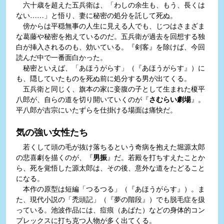
六十歳を超えた五兵衛は、「わしの余生も、もう、長くは
ない……」と悟り、妻に秘密の処分を託して死ぬ。
傍からは平穏無事の人生に見える人でも、じつはさまざま
な葛藤や秘密を抱えているのだ。五兵衛が過去を回想する独
白が挿入されるのも、効いている。『剣客』を除けば、今回
読んだ中で一番面白かった。
秘密といえば、「あほうがらす」（『あほうがらす』）に
も、隠していたものを死ぬ前に処分する男が出てくる。
五兵衛と同じく、旗本の家に妾腹の子として生まれた榎平
八郎が、自らの道を切り開いていくのが『
さむらい劇場
』。
平八郎が吉宗にいたずらを仕掛ける場面は痛快だ。
気の強い女性たち
若くして頭の毛が抜け落ちるという奇病を抱えた堀源太郎
の悲喜劇を描くのが、『
男振
』だ。若殿を打ちすえたことか
ら、死を覚悟した源太郎は、その後、意外な道をたどること
になる。
本作の原型は短編「つるつる」（『あほうがらす』）。ま
た、現代小説の「禿頭記」（『夢の階段』）でも脱毛症を扱
っている。池波作品には、痘痕（あばた）などの身体的コン
プレックスに打ち克つ人物が多く出てくる。