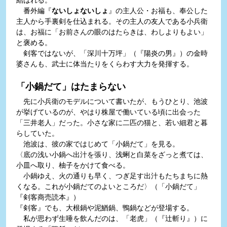
番外編『
ないしょないしょ
』の主人公・お福も、奉公した
主人から手裏剣を仕込まれる。その主人の友人である小兵衛
は、お福に「お前さんの眼のはたらきは、わしよりもよい」
と褒める。
剣客ではないが、「深川十万坪」（『陽炎の男』）の金時
婆さんも、武士に体当たりをくらわす大力を発揮する。
「小鍋だて」はたまらない
先に小兵衛のモデルについて書いたが、もうひとり、池波
が挙げているのが、やはり株屋で働いている頃に出会った
「三井老人」だった。小さな家に二匹の猫と、若い細君と暮
らしていた。
池波は、彼の家ではじめて「小鍋だて」を見る。
〈底の浅い小鍋へ出汁を張り、浅蜊と白菜をざっと煮ては、
小皿へ取り、柚子をかけて食べる。
小鍋ゆえ、火の通りも早く、つぎ足す出汁もたちまちに熱
くなる。これが小鍋だてのよいところだ〉（「小鍋だて」
『剣客商売読本』）
『剣客』でも、大根鍋や泥鰌鍋、鴨鍋などが登場する。
私が思わず生唾を飲んだのは、「老虎」（『辻斬り』）に