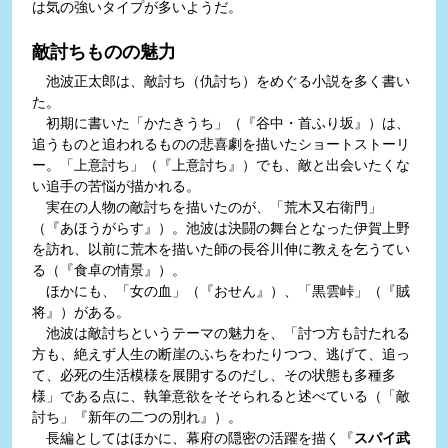
は気の強いタイプが多いようだ。
敵討ちものの魅力
池波正太郎は、敵討ち（仇討ち）をめぐる小説を多く書い
た。
初期に書いた「かたきうち」（『谷中・首ふり坂』）は、
追うものと追われるものの悲喜劇を描いたショートストーリ
ー。「上意討ち」（『上意討ち』）でも、敵と出会いたくな
い追手の苦悩が描かれる。
実在の人物の敵討ちを描いたのが、「荒木又右衛門」
（『あほうがらす』）。池波は決闘の舞台となった伊賀上野
を訪れ、以前に荒木を描いた師の長谷川伸に教えを乞うてい
る（『食卓の情景』）。
ほかにも、「女の血」（『おせん』）、「黒雲峠」（『賊
将』）がある。
池波は敵討ちというテーマの魅力を、「討つ方も討たれる
方も、絶えず人生の断崖のふちをわたりつつ、逃げて、追っ
て、必死の生活模様を展開するのだし、その状態も多種多
様」である点に、執筆意欲をそそられると述べている（「敵
討ち」『新年の二つの別れ』）。
長編としてはほかに、幕府の隠密の活躍を描く『
スパイ武