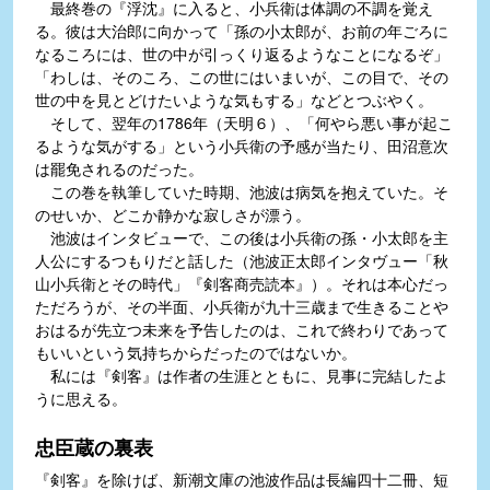
最終巻の『浮沈』に入ると、小兵衛は体調の不調を覚え
る。彼は大治郎に向かって「孫の小太郎が、お前の年ごろに
なるころには、世の中が引っくり返るようなことになるぞ」
「わしは、そのころ、この世にはいまいが、この目で、その
世の中を見とどけたいような気もする」などとつぶやく。
そして、翌年の1786年（天明６）、「何やら悪い事が起こ
るような気がする」という小兵衛の予感が当たり、田沼意次
は罷免されるのだった。
この巻を執筆していた時期、池波は病気を抱えていた。そ
のせいか、どこか静かな寂しさが漂う。
池波はインタビューで、この後は小兵衛の孫・小太郎を主
人公にするつもりだと話した（池波正太郎インタヴュー「秋
山小兵衛とその時代」『剣客商売読本』）。それは本心だっ
ただろうが、その半面、小兵衛が九十三歳まで生きることや
おはるが先立つ未来を予告したのは、これで終わりであって
もいいという気持ちからだったのではないか。
私には『剣客』は作者の生涯とともに、見事に完結したよ
うに思える。
忠臣蔵の裏表
『剣客』を除けば、新潮文庫の池波作品は長編四十二冊、短