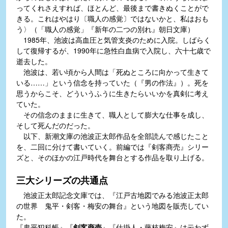
ってくれさえすれば、ほとんど、最後まで書きぬくことがで
きる。これはやはり〔職人の感覚〕ではないかと、私はおも
う〉（「職人の感覚」『新年の二つの別れ』朝日文庫）
1985年、池波は高血圧と気管支炎のために入院。しばらく
して復帰するが、1990年に急性白血病で入院し、六十七歳で
逝去した。
池波は、若い頃から人間は「死ぬところに向かって生きて
いる……」という信念を持っていた（『男の作法』）。死を
思うからこそ、どういうふうに生きたらいいかを真剣に考え
ていた。
その信念のままに生きて、職人として膨大な仕事を成し、
そして死んだのだった。
以下、新潮文庫の池波正太郎作品を全部読んで感じたこと
を、二回に分けて書いていく。前編では『剣客商売』シリー
ズと、そのほかの江戸時代を舞台とする作品を取り上げる。
三大シリーズの共通点
池波正太郎記念文庫では、『江戸古地図でみる池波正太郎
の世界 鬼平・剣客・梅安の舞台』という地図を販売してい
た。
『鬼平犯科帳』『
剣客商売
』『仕掛人・藤枝梅安』は云わず