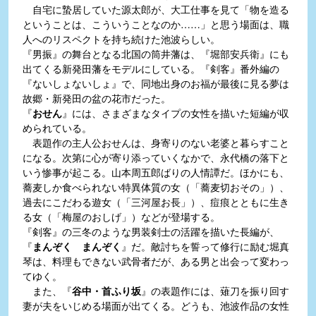
自宅に蟄居していた源太郎が、大工仕事を見て「物を造る
ということは、こういうことなのか……」と思う場面は、職
人へのリスペクトを持ち続けた池波らしい。
『男振』の舞台となる北国の筒井藩は、『堀部安兵衛』にも
出てくる新発田藩をモデルにしている。『剣客』番外編の
『ないしょないしょ』で、同地出身のお福が最後に見る夢は
故郷・新発田の盆の花市だった。
『
おせん
』には、さまざまなタイプの女性を描いた短編が収
められている。
表題作の主人公おせんは、身寄りのない老婆と暮らすこと
になる。次第に心が寄り添っていくなかで、永代橋の落下と
いう惨事が起こる。山本周五郎ばりの人情譚だ。ほかにも、
蕎麦しか食べられない特異体質の女（「蕎麦切おその」）、
過去にこだわる遊女（「三河屋お長」）、痘痕とともに生き
る女（「梅屋のおしげ」）などが登場する。
『剣客』の三冬のような男装剣士の活躍を描いた長編が、
『
まんぞく まんぞく
』だ。敵討ちを誓って修行に励む堀真
琴は、料理もできない武骨者だが、ある男と出会って変わっ
てゆく。
また、『
谷中・首ふり坂
』の表題作には、薙刀を振り回す
妻が夫をいじめる場面が出てくる。どうも、池波作品の女性