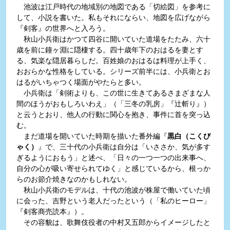
池波は江戸時代の地域別の地図である「切絵図」を参考に
して、小説を書いた。私もそれにならい、地図を広げながら
『剣客』の世界へと入ろう。
秋山小兵衛はかつて四谷に開いていた道場をたたみ、六十
歳を前に鐘ヶ淵に隠棲する。四十歳年下のおはるを妻とす
る、気楽な隠居暮らしだ。百姓娘のおはるは料理が上手く、
おおらかな性格をしている。シリーズ前半には、小兵衛とお
はるがいちゃつく場面がやたらと多い。
小兵衛は「剣術よりも、この世に生きてあるさまざまな人
間のほうがおもしろいわえ」（「三冬の乳房」『辻斬り』）
と云うとおり、他人の行動に関心を抱き、事件に首を突っ込
む。
まだ道場を開いていた時期を描いた番外編『
黒白（こくび
ゃく）
』で、三十代の小兵衛は自分は「いささか、気が多す
ぎるようにおもう」と述べ、「日々の一つ一つの出来事へ、
自分の心が吸い寄せられてゆく」と感じているから、根っか
らのお節介焼きなのかもしれない。
秋山小兵衛のモデルは、十代の池波が株屋で働いていた頃
に会った、吉野という老人だったという（「私のヒーロー」
『剣客商売読本』）。
その容貌は、歌舞伎役者の中村又五郎からイメージしたと