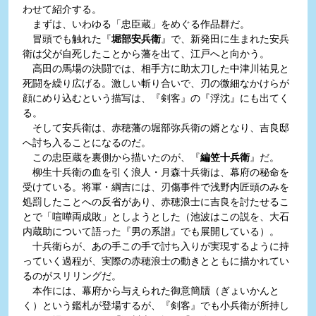
わせて紹介する。
まずは、いわゆる「忠臣蔵」をめぐる作品群だ。
冒頭でも触れた『
堀部安兵衛
』で、新発田に生まれた安兵
衛は父が自死したことから藩を出て、江戸へと向かう。
高田の馬場の決闘では、相手方に助太刀した中津川祐見と
死闘を繰り広げる。激しい斬り合いで、刃の微細なかけらが
顔にめり込むという描写は、『剣客』の『浮沈』にも出てく
る。
そして安兵衛は、赤穂藩の堀部弥兵衛の婿となり、吉良邸
へ討ち入ることになるのだ。
この忠臣蔵を裏側から描いたのが、『
編笠十兵衛
』だ。
柳生十兵衛の血を引く浪人・月森十兵衛は、幕府の秘命を
受けている。将軍・綱吉には、刃傷事件で浅野内匠頭のみを
処罰したことへの反省があり、赤穂浪士に吉良を討たせるこ
とで「喧嘩両成敗」としようとした（池波はこの説を、大石
内蔵助について語った『男の系譜』でも展開している）。
十兵衛らが、あの手この手で討ち入りが実現するように持
っていく過程が、実際の赤穂浪士の動きとともに描かれてい
るのがスリリングだ。
本作には、幕府から与えられた御意簡牘（ぎょいかんと
く）という鑑札が登場するが、『剣客』でも小兵衛が所持し