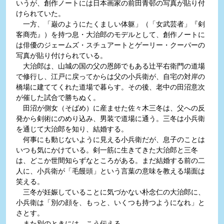
いうが、創作ノートには日本画家の前田青邨の写真が貼り付
けられていた。
一方、「巌のようにたくましい体躯」（「女武芸者」『剣
客商売』）を持つ息・大治郎のモデルとして、創作ノートに
は俳優のジェームズ・スチュアートとゲーリー・クーパーの
写真が貼り付けられている。
大治郎は、山城の国の父の恩師でもある辻平右衛門の道場
で修行し、江戸に戻ってからは父の小兵衛が、自宅の対岸の
橋場に建ててくれた道場で暮らす。その後、老中の田沼意次
が催した試合で勝ちぬく。
田沼が側女（そばめ）に産ませた佐々木三冬は、父への反
発から剣術にのめり込み、男装で道場に通う。三冬は小兵衛
を通じて大治郎を知り、結婚する。
何事にも動じないように見える小兵衛だが、息子のことは
いつも気にかけている。剣一筋に生きてきた大治郎と三冬
は、どこか世間知らずなところがある。まだ結婚する前の二
人に、小兵衛が「毛饅頭」という言葉の意味を教える場面は
笑える。
三冬が妊娠していることに気づかない朴念仁の大治郎に、
小兵衛は「別の顔を、もっと、いくつも持つようになれ」と
さとす。
また別のときには、こう伝える。