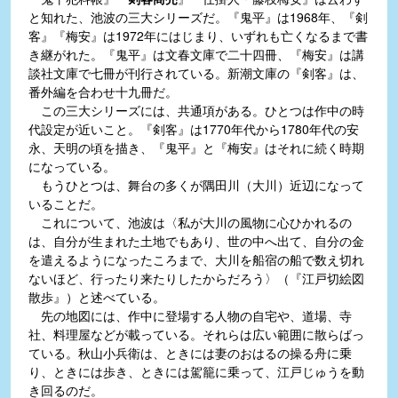
と知れた、池波の三大シリーズだ。『鬼平』は1968年、『剣
客』『梅安』は1972年にはじまり、いずれも亡くなるまで書
き継がれた。『鬼平』は文春文庫で二十四冊、『梅安』は講
談社文庫で七冊が刊行されている。新潮文庫の『剣客』は、
番外編を合わせ十九冊だ。
この三大シリーズには、共通項がある。ひとつは作中の時
代設定が近いこと。『剣客』は1770年代から1780年代の安
永、天明の頃を描き、『鬼平』と『梅安』はそれに続く時期
になっている。
もうひとつは、舞台の多くが隅田川（大川）近辺になって
いることだ。
これについて、池波は〈私が大川の風物に心ひかれるの
は、自分が生まれた土地でもあり、世の中へ出て、自分の金
を遣えるようになったころまで、大川を船宿の船で数え切れ
ないほど、行ったり来たりしたからだろう〉（『江戸切絵図
散歩』）と述べている。
先の地図には、作中に登場する人物の自宅や、道場、寺
社、料理屋などが載っている。それらは広い範囲に散らばっ
ている。秋山小兵衛は、ときには妻のおはるの操る舟に乗
り、ときには歩き、ときには駕籠に乗って、江戸じゅうを動
き回るのだ。