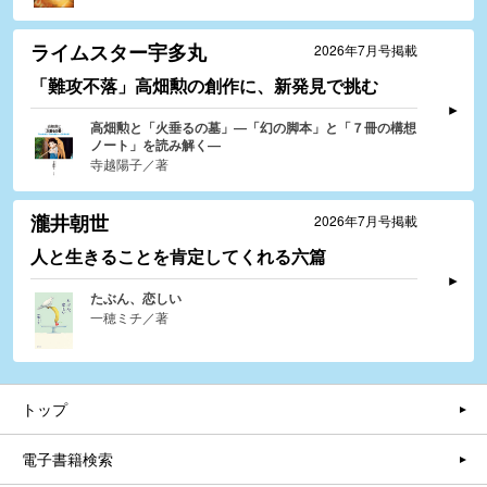
ライムスター宇多丸
2026年7月号掲載
「難攻不落」高畑勲の創作に、新発見で挑む
高畑勲と「火垂るの墓」―「幻の脚本」と「７冊の構想
ノート」を読み解く―
寺越陽子／著
瀧井朝世
2026年7月号掲載
人と生きることを肯定してくれる六篇
たぶん、恋しい
一穂ミチ／著
トップ
電子書籍検索