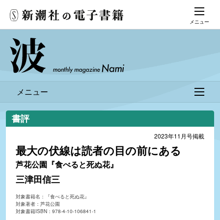
メニュー
メニュー
書評
2023年11月号掲載
最大の伏線は読者の目の前にある
芦花公園『食べると死ぬ花』
三津田信三
対象書籍名：『食べると死ぬ花』
対象著者：芦花公園
対象書籍ISBN：978-4-10-106841-1