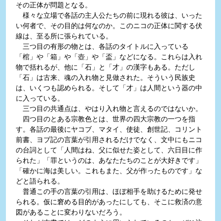
その正体が問題となる。
様々な立場で各話の主人公たちの前に現れる彼は、いった
い何者で、その目的は何なのか。このニコの正体に関する伏
線は、至る所に張られている。
三つ目の有形の物とは、各話のタイトルに入っている
「棺」や「箱」や「壺」や「盃」などになる。これらは入れ
物で括れるが、他に「石」と「才」の漢字もある。ただし
「石」は古来、魂の入れ物と見做された。そういう民族史
は、いくつも認められる。そして「才」は人間という器の中
に入っている。
三つ目の共通点は、やはり入れ物と言えるのではないか。
四つ目のとある宗教色とは、世界の四大宗教の一つを指
す。各話の最後にヤコブ、マタイ、使徒、創世記、コリント
前書、ヨブ記の言葉が引用されるだけでなく、文中にもニコ
の台詞として「人間はね、父に似せた姿として、六日目に作
られた」「罪というのは、あなたたちのことが大好きです」
「確かに海は美しい。これもまた、父が作ったものです」な
どと語られる。
普通この手の言葉の引用は、ほぼ相手を助けるために発せ
られる。仮に窘める目的があったにしても、そこに救済の意
図があることに変わりないだろう。