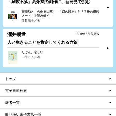
「難攻不落」高畑勲の創作に、新発見で挑む
高畑勲と「火垂るの墓」―「幻の脚本」と「７冊の構想
ノート」を読み解く―
寺越陽子／著
瀧井朝世
2026年7月号掲載
人と生きることを肯定してくれる六篇
たぶん、恋しい
一穂ミチ／著
トップ
電子書籍検索
著者一覧
取り扱い電子書店一覧