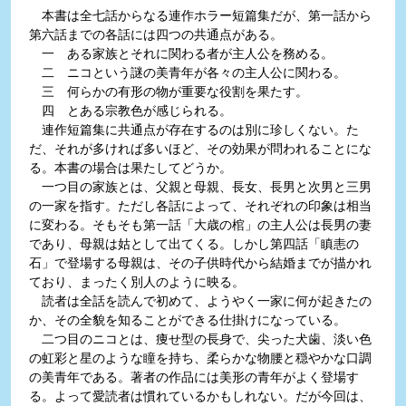
本書は全七話からなる連作ホラー短篇集だが、第一話から
第六話までの各話には四つの共通点がある。
一 ある家族とそれに関わる者が主人公を務める。
二 ニコという謎の美青年が各々の主人公に関わる。
三 何らかの有形の物が重要な役割を果たす。
四 とある宗教色が感じられる。
連作短篇集に共通点が存在するのは別に珍しくない。た
だ、それが多ければ多いほど、その効果が問われることにな
る。本書の場合は果たしてどうか。
一つ目の家族とは、父親と母親、長女、長男と次男と三男
の一家を指す。ただし各話によって、それぞれの印象は相当
に変わる。そもそも第一話「大歳の棺」の主人公は長男の妻
であり、母親は姑として出てくる。しかし第四話「瞋恚の
石」で登場する母親は、その子供時代から結婚までが描かれ
ており、まったく別人のように映る。
読者は全話を読んで初めて、ようやく一家に何が起きたの
か、その全貌を知ることができる仕掛けになっている。
二つ目のニコとは、痩せ型の長身で、尖った犬歯、淡い色
の虹彩と星のような瞳を持ち、柔らかな物腰と穏やかな口調
の美青年である。著者の作品には美形の青年がよく登場す
る。よって愛読者は慣れているかもしれない。だが今回は、