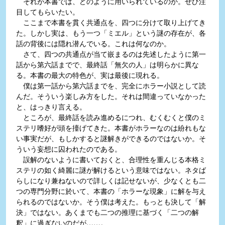
それが本書では、どのように用いられているのか。ぜひ注
目してもらいたい。
ここまで本書を貫く共通点を、四つに分けて取り上げてき
た。しかし実は、もう一つ「ミエル」という謎の存在が、各
話の背後には隠れ潜んでいる。これは何なのか。
さて、四つの共通点が当て嵌まるのは先述したように第一
話から第六話までで、最終話「無欠の人」は明らかに異な
る。本書の最大の特色が、実は最後に現れる。
僕は第一話から第六話までを、完全にホラー小説として読
んだ。そういう楽しみ方をした。それは間違っていなかった
と、はっきり言える。
ところが、最終話を読み進めるにつれ、むくむくと僕のミ
ステリ嗜好が頭を擡げてきた。本書がホラーなのは紛れもな
い事実だが、もしかすると謎解きができるのではないか。そ
ういう妄想に囚われたのである。
誤解のないように書いておくと、合理性を重んじる本格ミ
ステリの如く綺麗に謎が解けるという意味ではない。ネタば
らしになり兼ねないので詳しくは記せないが、少なくとも二
つの専門分野に於いて、本書の「ホラーな現象」に解を与え
られるのではないか。そう僕は考えた。もっとも決して「解
決」ではない。あくまでも二つの推理に基づく「二つの解
釈」に過ぎないのだが……。