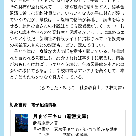
入れたルイ・ヴィトンの財布をメルカリで手放してしまう。
その財布が流れ流れて……。株や投資に精を出す人、奨学金
返済に苦しむ契約社員など、いろいろな人の手に財布が渡っ
ていくのだが、最後はいい塩梅で物語が着地し、読者を唸ら
せる。原田ひ香さんの小説はとても読後感がよく、かつ、お
金の知識も学べるので高校生と保護者がいっしょに読めるエ
ンタメ小説だ。新潮社の特設サイトに掲載されている投資家
の桐谷広人さんとの対談も、ぜひ、読んでほしい。
子ども達は、身近な大人の話を意外と聞いている。読書離
れと言われる高校生も、紹介されれば本を手に取るし、内容
がおもしろければしっかり本を読む。学校図書館を本との出
会いの場にできるよう、学校司書はアンテナを高くして、本
と子どもたちをつなぐ努力をしている。
（きのした・みちこ 社会教育士／学校司書）
対象書籍 電子配信情報
月まで三キロ（新潮文庫）
伊与原新／著
月や雪や、素粒子までもがいつも誰かを励ま
している――。感涙の短編集。