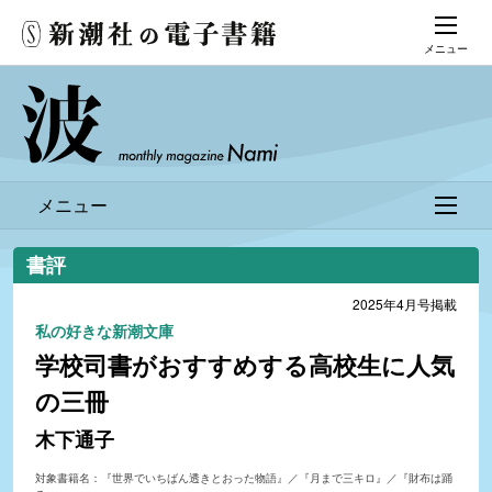
メニュー
メニュー
書評
2025年4月号掲載
私の好きな新潮文庫
学校司書がおすすめする高校生に人気
の三冊
木下通子
対象書籍名：『世界でいちばん透きとおった物語』／『月まで三キロ』／『財布は踊