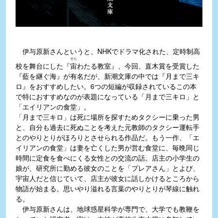
伊与原新さんというと、NHKでドラマ化された、定時制高
そら
校を舞台にした『
宙
わたる教室』、今回、直木賞を受賞した
『藍を継ぐ海』が有名だが、新潮文庫の中では『月まで三キ
ロ』をおすすめしたい。6つの短編が収録されているこの本
で特におすすめなのが表題になっている「月まで三キロ」と
「エイリアンの食堂」。
「月まで三キロ」は死に場所を探すためタクシーに乗った男
と、自分も過去に死ぬことを考えた元教師のタクシー運転手
とのやりとりがほろりとさせられる作品だ。もう一作、「エ
イリアンの食堂」は妻を亡くした男が営む食堂に、毎晩同じ
時間に定食を食べにくる女性との交流の話。店主の小学生の
娘が、研究所に勤める彼女のことを「プレアさん」とよび、
宇宙人だと信じていて、店主が彼女に話しかけるところから
物語が始まる。思いやり溢れる言葉のやりとりが琴線に触れ
る。
伊与原新さんは、地球惑星科学が専門で、大学でも教鞭を