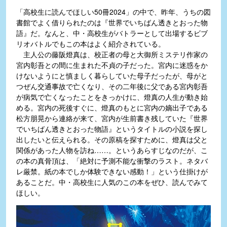
「高校生に読んでほしい50冊2024」の中で、昨年、うちの図
書館でよく借りられたのは『世界でいちばん透きとおった物
語』だ。なんと、中・高校生がバトラーとして出場するビブ
リオバトルでもこの本はよく紹介されている。
主人公の藤阪燈真は、校正者の母と大御所ミステリ作家の
宮内彰吾との間に生まれた不貞の子だった。宮内に迷惑をか
けないようにと慎ましく暮らしていた母子だったが、母がと
つぜん交通事故で亡くなり、その二年後に父である宮内彰吾
が病気で亡くなったことをきっかけに、燈真の人生が動き始
める。宮内の死後すぐに、燈真のもとに宮内の嫡出子である
松方朋晃から連絡が来て、宮内が生前書き残していた『世界
でいちばん透きとおった物語』というタイトルの小説を探し
出したいと伝えられる。その原稿を探すために、燈真は父と
関係があった人物を訪ね……。というあらすじなのだが、こ
の本の真骨頂は、「絶対に予測不能な衝撃のラスト。ネタバ
レ厳禁。紙の本でしか体験できない感動！」という仕掛けが
あることだ。中・高校生に人気のこの本をぜひ、読んでみて
ほしい。