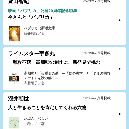
豊田智紀
2026年7月号掲載
映画「パプリカ」公開20周年記念特集
今さんと「パプリカ」
パプリカ（新潮文庫）
筒井康隆／著
ライムスター宇多丸
2026年7月号掲載
「難攻不落」高畑勲の創作に、新発見で挑む
高畑勲と「火垂るの墓」―「幻の脚本」と「７冊の構想
ノート」を読み解く―
寺越陽子／著
瀧井朝世
2026年7月号掲載
人と生きることを肯定してくれる六篇
たぶん、恋しい
一穂ミチ／著