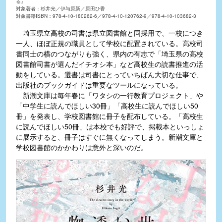
る』
対象著者：杉井光／伊与原新／原田ひ香
対象書籍ISBN：978-4-10-180262-6／978-4-10-120762-9／978-4-10-103682-3
埼玉県立高校の司書は県立図書館と同採用で、一校につき
一人、ほぼ正規の職員として学校に配置されている。高校司
書同士の横のつながりも強く、県内の有志で「埼玉県の高校
図書館司書が選んだイチオシ本」など高校生の読書推進の活
動をしている。選書は司書にとっていちばん大切な仕事で、
出版社のブックガイドは重要なツールになっている。
新潮文庫は毎年春に「ワタシの一行教育プロジェクト」や
「中学生に読んでほしい30冊」「高校生に読んでほしい50
冊」を発表し、学校図書館に冊子を配布している。「高校生
に読んでほしい50冊」は本校でも好評で、掲載本といっしょ
に展示すると、冊子はすぐに無くなってしまう。新潮文庫と
学校図書館のかかわりは意外と深いのだ。