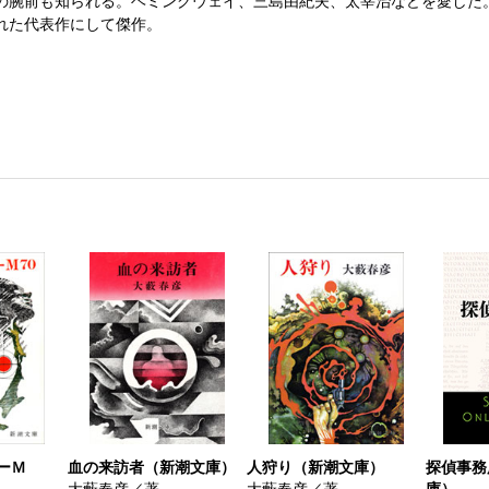
の腕前も知られる。ヘミングウェイ、三島由紀夫、太宰治などを愛した
れた代表作にして傑作。
ーＭ
血の来訪者（新潮文庫）
人狩り（新潮文庫）
探偵事務
大藪春彦／著
大藪春彦／著
庫）