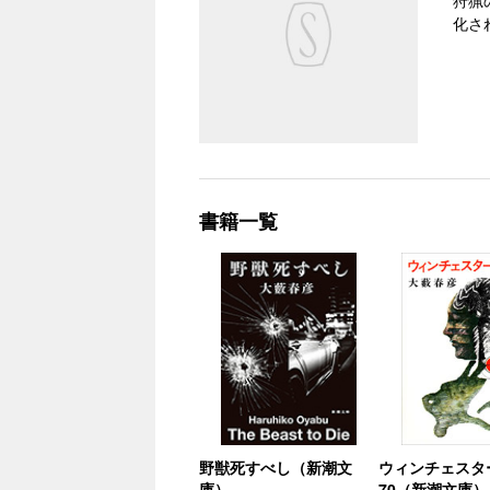
狩猟
化さ
書籍一覧
野獣死すべし（新潮文
ウィンチェスタ
庫）
70（新潮文庫）