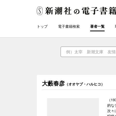
トップ
電子書籍検索
著者一覧
大藪春彦
（オオヤブ・ハルヒコ）
（1
的な
次々