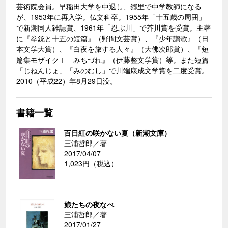
芸術院会員。早稲田大学を中退し、郷里で中学教師になる
が、1953年に再入学。仏文科卒。1955年「十五歳の周囲」
で新潮同人雑誌賞、1961年「忍ぶ川」で芥川賞を受賞。主著
に『拳銃と十五の短篇』（野間文芸賞）、『少年讃歌』（日
本文学大賞）、『白夜を旅する人々』（大佛次郎賞）、『短
篇集モザイクＩ みちづれ』（伊藤整文学賞）等。また短篇
「じねんじょ」「みのむし」で川端康成文学賞を二度受賞。
2010（平成22）年8月29日没。
書籍一覧
百日紅の咲かない夏（新潮文庫）
三浦哲郎／著
2017/04/07
1,023円（税込）
娘たちの夜なべ
三浦哲郎／著
2017/01/27