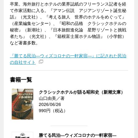
卒業。海外旅行とホテルの業界誌紙のフリーランス記者を経
て作家活動に入る。『アマン伝説 アジアンリゾート誕生秘
話』（光文社）、『考える旅人 世界のホテルをめぐって』
（産業編集センター）、『昭和の品格 クラシックホテルの
秘密』（新潮社）、『日本旅館進化論 星野リゾートと挑戦
者たち』（光文社）、『箱根富士屋ホテル物語』（小学館）
など著書多数。
『勝てる民泊―ウィズコロナの一軒家宿―』に記された民泊
の自社サイト
書籍一覧
クラシックホテルが語る昭和史（新潮文庫）
山口由美／著
2026/06/26
990円（税込）
勝てる民泊―ウィズコロナの一軒家宿―