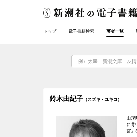
トップ
電子書籍検索
著者一覧
鈴木由紀子
（スズキ・ユキコ）
山形
に背
宮』