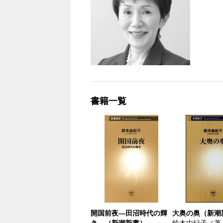
書籍一覧
開国前夜―田沼時代の輝
大奥の奥（新潮
き―（新潮新書）
鈴木由紀子／著