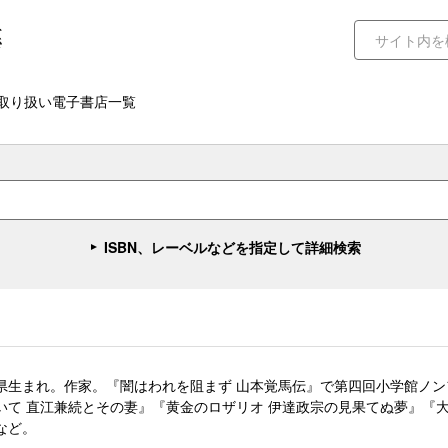
取り扱い電子書店一覧
ISBN、レーベルなどを指定して詳細検索
県生まれ。作家。『闇はわれを阻まず 山本覚馬伝』で第四回小学館ノ
いて 直江兼続とその妻』『黄金のロザリオ 伊達政宗の見果てぬ夢』『
など。