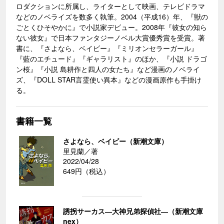
ロダクションに所属し、ライターとして映画、テレビドラマ
などのノベライズを数多く執筆。2004（平成16）年、『獣の
ごとくひそやかに』で小説家デビュー。2008年『彼女の知ら
ない彼女』で日本ファンタジーノベル大賞優秀賞を受賞。著
書に、『さよなら、ベイビー』『ミリオンセラーガール』
『藍のエチュード』『ギャラリスト』のほか、『小説 ドラゴ
ン桜』『小説 島耕作と四人の女たち』など漫画のノベライ
ズ、『DOLL STAR言霊使い異本』などの漫画原作も手掛け
る。
書籍一覧
さよなら、ベイビー（新潮文庫）
里見蘭／著
2022/04/28
649円（税込）
誘拐サーカス―大神兄弟探偵社―（新潮文庫
nex）