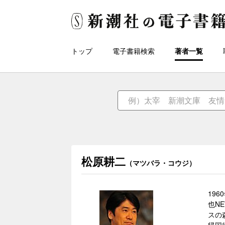
トップ
電子書籍検索
著者一覧
松原耕二
（マツバラ・コウジ）
19
也N
スの