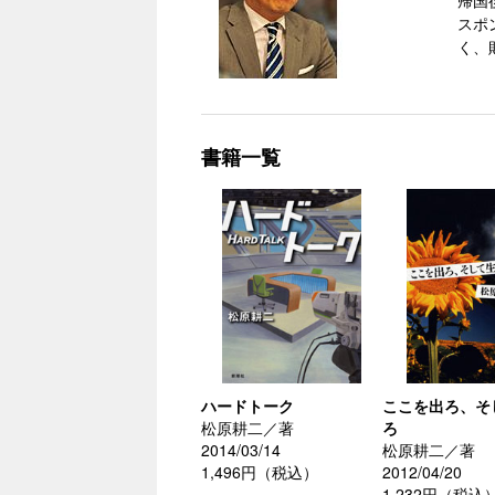
帰国
スポ
く、
書籍一覧
ハードトーク
ここを出ろ、そ
松原耕二／著
ろ
2014/03/14
松原耕二／著
1,496円（税込）
2012/04/20
1,232円（税込