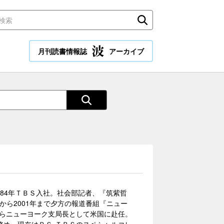
月刊読書情報誌
アーカイブ
984年ＴＢＳ入社。社会部記者、『筑紫哲
年から2001年まで夕方の報道番組『ニュー
からニューヨーク支局長として米国に赴任。