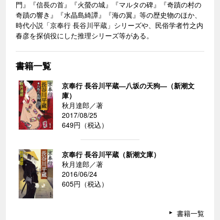
門』『信長の首』『火螢の城』『マルタの碑』『奇蹟の村の
奇蹟の響き』『水晶島綺譚』『海の翼』等の歴史物のほか、
時代小説「京奉行 長谷川平蔵」シリーズや、民俗学者竹之内
春彦を探偵役にした推理シリーズ等がある。
書籍一覧
京奉行 長谷川平蔵―八坂の天狗―（新潮文
庫）
秋月達郎／著
2017/08/25
649円（税込）
京奉行 長谷川平蔵（新潮文庫）
秋月達郎／著
2016/06/24
605円（税込）
書籍一覧