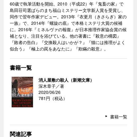
60歳で執筆活動を開始。2010（平成22）年『鬼畜の家』で
島田荘司選ばらのまち福山ミステリー文学新人賞を受賞し、
同作で翌年作家デビュー。2013年『衣更月（きさらぎ）家の
一族』で、2014年『螺旋の底』で本格ミステリ大賞の候補
に。2016年『ミネルヴァの報復』が日本推理作家協会賞の候
補となり、注目を浴びている。他の著書に『殺意の構図』
『敗者の告白』『交換殺人はいかが？』『猫には推理がよく
似合う』『極上の罠をあなたに』『欺瞞の殺意』。
書籍一覧
消人屋敷の殺人（新潮文庫）
深木章子／著
2020/06/26
781円（税込）
書籍一覧
関連記事