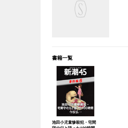
書籍一覧
池田小児童惨殺犯・宅間
守の父と語った100時間