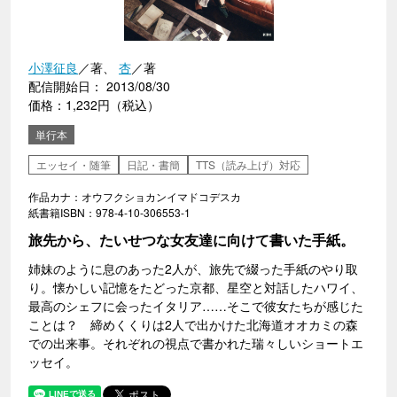
小澤征良
／著、
杏
／著
配信開始日： 2013/08/30
価格：1,232円（税込）
単行本
エッセイ・随筆
日記・書簡
TTS（読み上げ）対応
作品カナ：オウフクショカンイマドコデスカ
紙書籍ISBN：978-4-10-306553-1
旅先から、たいせつな女友達に向けて書いた手紙。
姉妹のように息のあった2人が、旅先で綴った手紙のやり取
り。懐かしい記憶をたどった京都、星空と対話したハワイ、
最高のシェフに会ったイタリア……そこで彼女たちが感じた
ことは？ 締めくくりは2人で出かけた北海道オオカミの森
での出来事。それぞれの視点で書かれた瑞々しいショートエ
ッセイ。