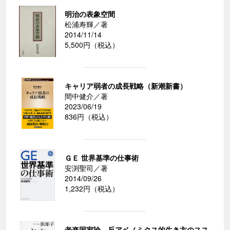
明治の表象空間
松浦寿輝／著
2014/11/14
5,500円（税込）
キャリア弱者の成長戦略（新潮新書）
間中健介／著
2023/06/19
836円（税込）
ＧＥ 世界基準の仕事術
安渕聖司／著
2014/09/26
1,232円（税込）
老楽国家論―反アベノミクス的生き方のスス