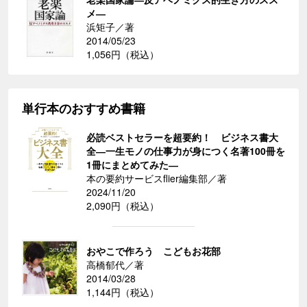
メ―
浜矩子／著
2014/05/23
1,056円（税込）
単行本のおすすめ書籍
必読ベストセラーを超要約！ ビジネス書大
全―一生モノの仕事力が身につく名著100冊を
1冊にまとめてみた―
本の要約サービスflier編集部／著
2024/11/20
2,090円（税込）
おやこで作ろう こどもお花部
高橋郁代／著
2014/03/28
1,144円（税込）