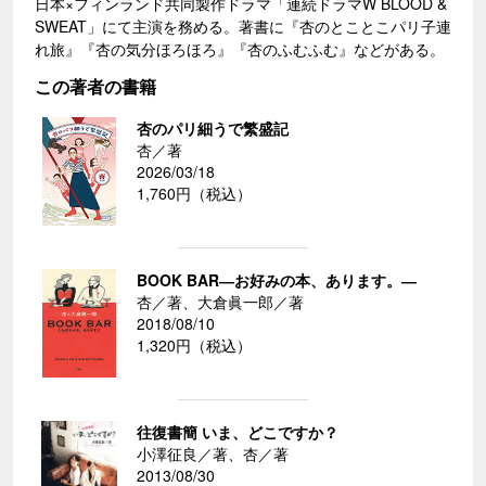
日本×フィンランド共同製作ドラマ「連続ドラマW BLOOD &
SWEAT」にて主演を務める。著書に『杏のとことこパリ子連
れ旅』『杏の気分ほろほろ』『杏のふむふむ』などがある。
この著者の書籍
杏のパリ細うで繁盛記
杏／著
2026/03/18
1,760円（税込）
BOOK BAR―お好みの本、あります。―
杏／著、大倉眞一郎／著
2018/08/10
1,320円（税込）
往復書簡 いま、どこですか？
小澤征良／著、杏／著
2013/08/30