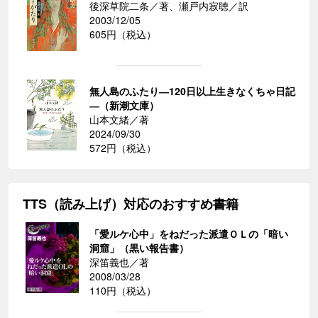
後深草院二条／著、瀬戸内寂聴／訳
2003/12/05
605円（税込）
無人島のふたり―120日以上生きなくちゃ日記
―（新潮文庫）
山本文緒／著
2024/09/30
572円（税込）
TTS（読み上げ）対応のおすすめ書籍
「愛ルケ心中」をねだった派遣ＯＬの「暗い
洞窟」（黒い報告書）
深笛義也／著
2008/03/28
110円（税込）