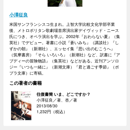
小澤征良
米国サンフランシスコ生まれ。上智大学比較文化学部卒業
後、メトロポリタン歌劇場首席演出家デイヴィッド・ニース
氏につき、オペラ演出を学ぶ。2002年『おわらない夏』（集
英社）でデビュー。著書に小説『蒼いみち』（講談社）『し
ずかの朝』（新潮社）、エッセイ集『思い出のむこうへ』
（筑摩書房）『そら いろいろ』（新潮社）など、訳書に『ア
ブディーの冒険物語』（集英社）などがある。近刊アンソロ
ジー『いつも一緒に』（新潮文庫）『君と過ごす季節』（ポ
プラ文庫）に寄稿。
この著者の書籍
往復書簡 いま、どこですか？
小澤征良／著、杏／著
2013/08/30
1,232円（税込）