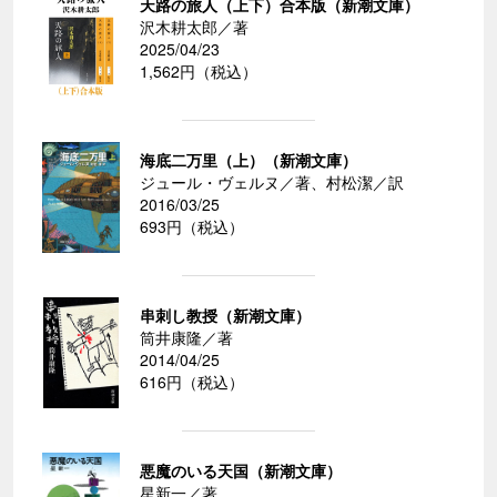
天路の旅人（上下）合本版（新潮文庫）
沢木耕太郎／著
2025/04/23
1,562円（税込）
海底二万里（上）（新潮文庫）
ジュール・ヴェルヌ／著、村松潔／訳
2016/03/25
693円（税込）
串刺し教授（新潮文庫）
筒井康隆／著
2014/04/25
616円（税込）
悪魔のいる天国（新潮文庫）
星新一／著