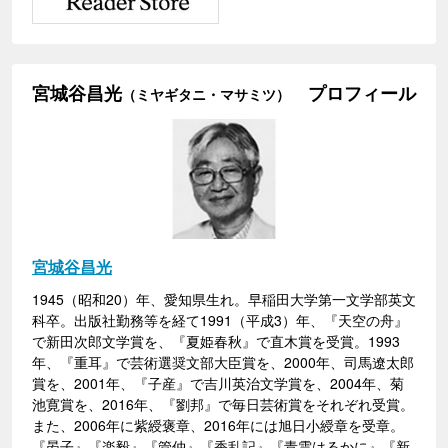
宮城谷昌光
プロフィール
（ミヤギタニ・マサミツ）
宮城谷昌光
1945（昭和20）年、愛知県生れ。早稲田大学第一文学部英文
科卒。出版社勤務等を経て1991（平成3）年、『天空の舟』
で新田次郎文学賞を、『夏姫春秋』で直木賞を受賞。1993
年、『重耳』で芸術選奨文部大臣賞を、2000年、司馬遼太郎
賞を、2001年、『子産』で吉川英治文学賞を、2004年、菊
池寛賞を、2016年、『劉邦』で毎日芸術賞をそれぞれ受賞。
また、2006年に紫綬褒章、2016年には旭日小綬章を受章。
『晏子』『楽毅』『管仲』『香乱記』『青雲はるかに』『新