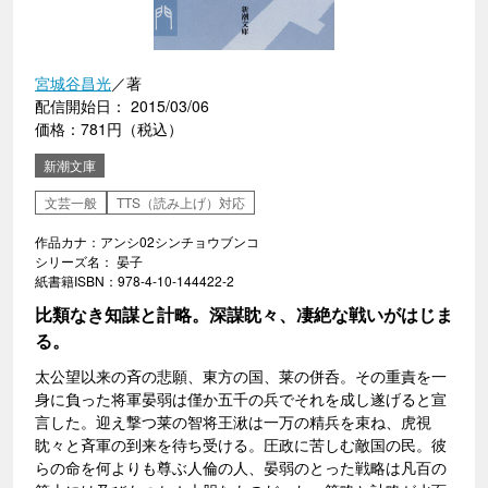
宮城谷昌光
／著
配信開始日： 2015/03/06
価格：781円（税込）
新潮文庫
文芸一般
TTS（読み上げ）対応
作品カナ：アンシ02シンチョウブンコ
シリーズ名： 晏子
紙書籍ISBN：978-4-10-144422-2
比類なき知謀と計略。深謀眈々、凄絶な戦いがはじま
る。
太公望以来の斉の悲願、東方の国、莱の併呑。その重責を一
身に負った将軍晏弱は僅か五千の兵でそれを成し遂げると宣
言した。迎え撃つ莱の智将王湫は一万の精兵を束ね、虎視
眈々と斉軍の到来を待ち受ける。圧政に苦しむ敵国の民。彼
らの命を何よりも尊ぶ人倫の人、晏弱のとった戦略は凡百の