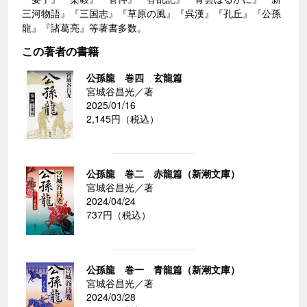
三河物語』『三国志』『草原の風』『呉漢』『孔丘』『公孫
龍』『諸葛亮』等著書多数。
この著者の書籍
公孫龍 巻四 玄龍篇
宮城谷昌光／著
2025/01/16
2,145円（税込）
公孫龍 巻二 赤龍篇（新潮文庫）
宮城谷昌光／著
2024/04/24
737円（税込）
公孫龍 巻一 青龍篇（新潮文庫）
宮城谷昌光／著
2024/03/28