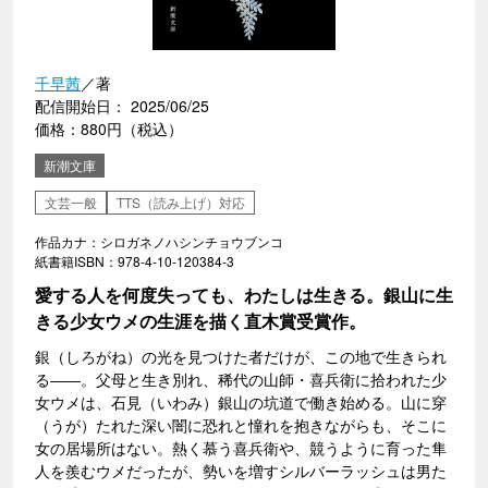
千早茜
／著
配信開始日： 2025/06/25
価格：880円（税込）
新潮文庫
文芸一般
TTS（読み上げ）対応
作品カナ：シロガネノハシンチョウブンコ
紙書籍ISBN：978-4-10-120384-3
愛する人を何度失っても、わたしは生きる。銀山に生
きる少女ウメの生涯を描く直木賞受賞作。
銀（しろがね）の光を見つけた者だけが、この地で生きられ
る――。父母と生き別れ、稀代の山師・喜兵衛に拾われた少
女ウメは、石見（いわみ）銀山の坑道で働き始める。山に穿
（うが）たれた深い闇に恐れと憧れを抱きながらも、そこに
女の居場所はない。熱く慕う喜兵衛や、競うように育った隼
人を羨むウメだったが、勢いを増すシルバーラッシュは男た