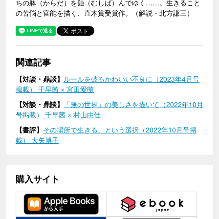
ちの躰（からだ）を蝕（むしば）んでゆく……。生きること
の苦悩と官能を描く、直木賞受賞作。（解説・北方謙三）
関連記事
【対談・鼎談】
ルールを破るかわいい不良に（2023年4月号
掲載） 千早茜 × 宮田愛萌
【対談・鼎談】
「無の世界」の美しさを描いて（2022年10月
号掲載） 千早茜 × 村山由佳
【書評】
その場所で生きる、という選択（2022年10月号掲
載） 大矢博子
購入サイト