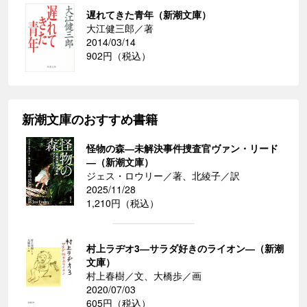
遅れてきた青年（新潮文庫）
大江健三郎／著
2014/03/14
902円（税込）
新潮文庫のおすすめ書籍
怪物の森―未解決事件捜査官ヴァン・リード
―（新潮文庫）
ジェス・ロウリー／著、北綾子／訳
2025/11/28
1,210円（税込）
村上ラヂオ3―サラダ好きのライオン―（新潮
文庫）
村上春樹／文、大橋歩／画
2020/07/03
605円（税込）