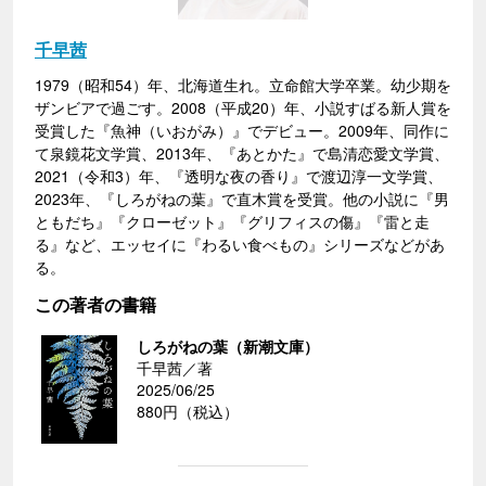
千早茜
1979（昭和54）年、北海道生れ。立命館大学卒業。幼少期を
ザンビアで過ごす。2008（平成20）年、小説すばる新人賞を
受賞した『魚神（いおがみ）』でデビュー。2009年、同作に
て泉鏡花文学賞、2013年、『あとかた』で島清恋愛文学賞、
2021（令和3）年、『透明な夜の香り』で渡辺淳一文学賞、
2023年、『しろがねの葉』で直木賞を受賞。他の小説に『男
ともだち』『クローゼット』『グリフィスの傷』『雷と走
る』など、エッセイに『わるい食べもの』シリーズなどがあ
る。
この著者の書籍
しろがねの葉（新潮文庫）
千早茜／著
2025/06/25
880円（税込）