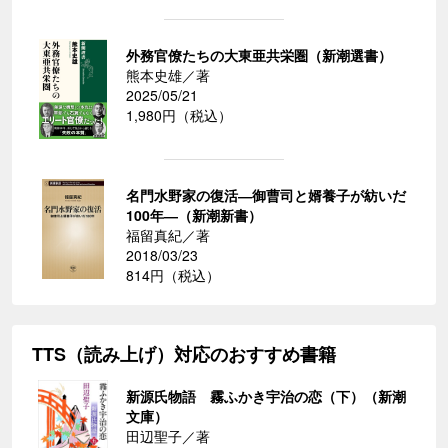
外務官僚たちの大東亜共栄圏（新潮選書）
熊本史雄／著
2025/05/21
1,980円（税込）
名門水野家の復活―御曹司と婿養子が紡いだ
100年―（新潮新書）
福留真紀／著
2018/03/23
814円（税込）
TTS（読み上げ）対応のおすすめ書籍
新源氏物語 霧ふかき宇治の恋（下）（新潮
文庫）
田辺聖子／著