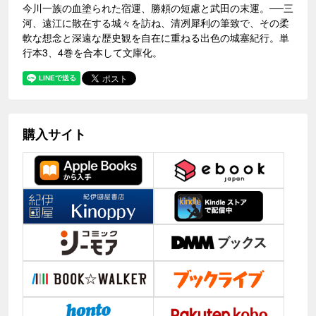
今川一族の血塗られた宿運、勝頼の短慮と武田の末運。──三
河、遠江に散在する城々を訪ね、清冽犀利の筆致で、その柔
軟な想念と深遠な歴史観を自在に重ねる出色の城塞紀行。単
行本3、4巻を合本して文庫化。
購入サイト