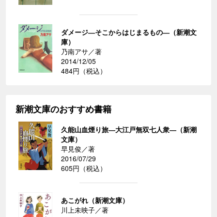
ダメージ―そこからはじまるもの―（新潮文
庫）
乃南アサ／著
2014/12/05
484円（税込）
新潮文庫のおすすめ書籍
久能山血煙り旅―大江戸無双七人衆―（新潮
文庫）
早見俊／著
2016/07/29
605円（税込）
あこがれ（新潮文庫）
川上未映子／著