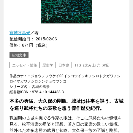
宮城谷昌光
／著
配信開始日： 2015/02/06
価格：671円（税込）
新潮文庫
エッセイ・随筆
歴史学
日本史
TTS（読み上げ）対応
作品カナ：コジョウノフウケイ02イッコウイッキノシロトクガワノシ
ロイマガワノシロシンチョウブンコ
シリーズ名： 古城の風景
紙書籍ISBN：978-4-10-144438-3
本多の勇猛、大久保の剛胆。城址は往事を謳う。古城
を巡り武将たちの哀歓を想う傑作歴史紀行。
戦国期の古城を撫でる作家の眼は、そこに武将たちの慷慨を
見る。松平清康の勇姿と理想、若き日の家康の逞しい気概、
並外れた本多忠勝の武勇と知略、大久保一族の至誠と剛胆。