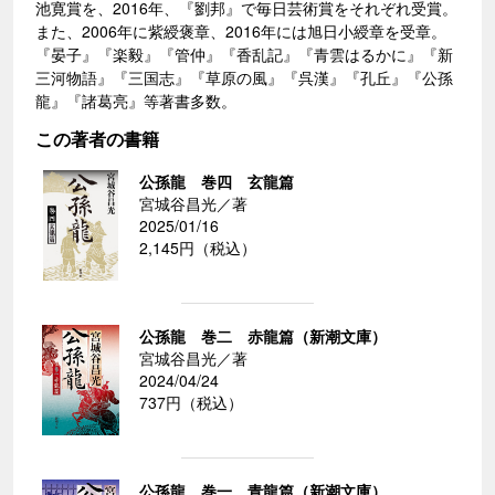
池寛賞を、2016年、『劉邦』で毎日芸術賞をそれぞれ受賞。
また、2006年に紫綬褒章、2016年には旭日小綬章を受章。
『晏子』『楽毅』『管仲』『香乱記』『青雲はるかに』『新
三河物語』『三国志』『草原の風』『呉漢』『孔丘』『公孫
龍』『諸葛亮』等著書多数。
この著者の書籍
公孫龍 巻四 玄龍篇
宮城谷昌光／著
2025/01/16
2,145円（税込）
公孫龍 巻二 赤龍篇（新潮文庫）
宮城谷昌光／著
2024/04/24
737円（税込）
公孫龍 巻一 青龍篇（新潮文庫）