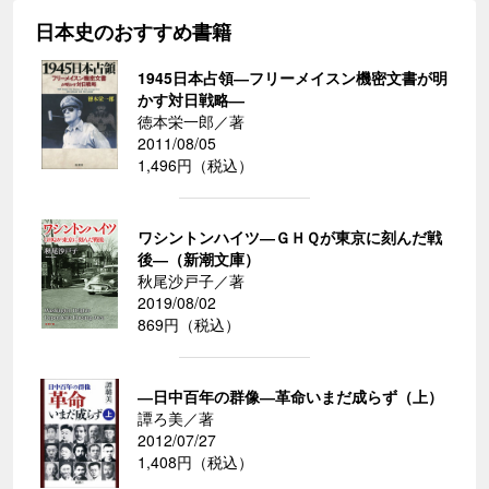
日本史のおすすめ書籍
1945日本占領―フリーメイスン機密文書が明
かす対日戦略―
徳本栄一郎／著
2011/08/05
1,496円（税込）
ワシントンハイツ―ＧＨＱが東京に刻んだ戦
後―（新潮文庫）
秋尾沙戸子／著
2019/08/02
869円（税込）
―日中百年の群像―革命いまだ成らず（上）
譚ろ美／著
2012/07/27
1,408円（税込）