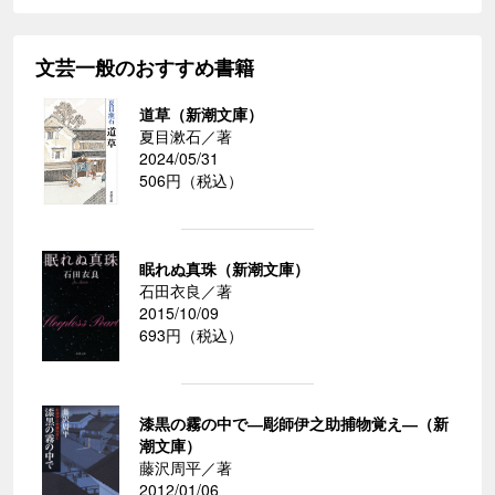
文芸一般のおすすめ書籍
道草（新潮文庫）
夏目漱石／著
2024/05/31
506円（税込）
眠れぬ真珠（新潮文庫）
石田衣良／著
2015/10/09
693円（税込）
漆黒の霧の中で―彫師伊之助捕物覚え―（新
潮文庫）
藤沢周平／著
2012/01/06