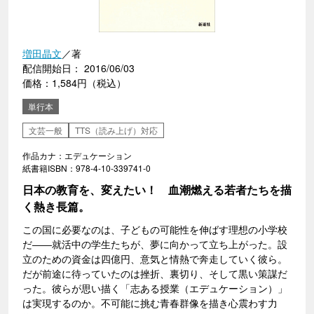
増田晶文
／著
配信開始日： 2016/06/03
価格：1,584円（税込）
単行本
文芸一般
TTS（読み上げ）対応
作品カナ：エデュケーション
紙書籍ISBN：978-4-10-339741-0
日本の教育を、変えたい！ 血潮燃える若者たちを描
く熱き長篇。
この国に必要なのは、子どもの可能性を伸ばす理想の小学校
だ――就活中の学生たちが、夢に向かって立ち上がった。設
立のための資金は四億円、意気と情熱で奔走していく彼ら。
だが前途に待っていたのは挫折、裏切り、そして黒い策謀だ
った。彼らが思い描く「志ある授業（エデュケーション）」
は実現するのか。不可能に挑む青春群像を描き心震わす力