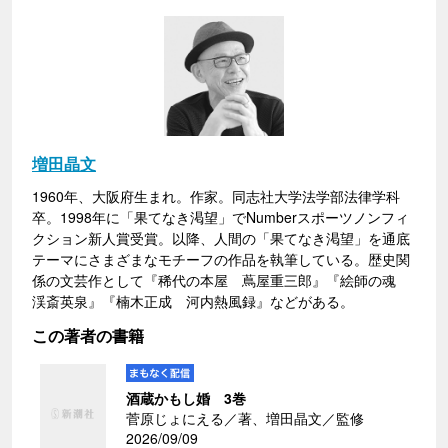
増田晶文
1960年、大阪府生まれ。作家。同志社大学法学部法律学科
卒。1998年に「果てなき渇望」でNumberスポーツノンフィ
クション新人賞受賞。以降、人間の「果てなき渇望」を通底
テーマにさまざまなモチーフの作品を執筆している。歴史関
係の文芸作として『稀代の本屋 蔦屋重三郎』『絵師の魂
渓斎英泉』『楠木正成 河内熱風録』などがある。
この著者の書籍
酒蔵かもし婚 3巻
菅原じょにえる／著、増田晶文／監修
2026/09/09