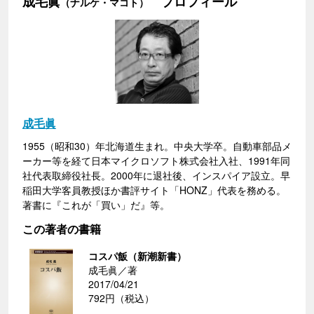
成毛眞
プロフィール
（ナルケ・マコト）
成毛眞
1955（昭和30）年北海道生まれ。中央大学卒。自動車部品メ
ーカー等を経て日本マイクロソフト株式会社入社、1991年同
社代表取締役社長。2000年に退社後、インスパイア設立。早
稲田大学客員教授ほか書評サイト「HONZ」代表を務める。
著書に『これが「買い」だ』等。
この著者の書籍
コスパ飯（新潮新書）
成毛眞／著
2017/04/21
792円（税込）