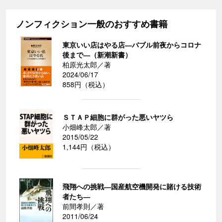
ノンフィクション一般のおすすめ書籍
東京いい店はやる店―バブル前夜からコロナ
後まで―（新潮新書）
柏原光太郎／著
2024/06/17
858円（税込）
ＳＴＡＰ細胞に群がった悪いヤツら
小畑峰太郎／著
2015/05/22
1,144円（税込）
飛翔への挑戦―国産航空機開発に賭ける技術
者たち―
前間孝則／著
2011/06/24