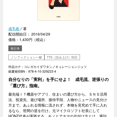
成毛眞
／著
配信開始日： 2016/04/29
価格：1,430円（税込）
単行本
ノンフィクション一般
TTS（読み上げ）対応
作品カナ：コレガカイダワタシノキュレーションジュツ
紙書籍ISBN：978-4-10-329223-4
自分なりの「実利」を手にせよ！ 成毛流、逆張りの
「選び方」指南。
最先端ＩＴ機器やアプリ、住まいの選び方から、ＳＮＳ活用
法、投資先、遊び場所、接待手段、人物やニュースの見分け
方まで。あふれる情報に流されず、本物を見究めて手に入れ
るなら、世間の逆を行け。元マイクロソフト社長にして
HONZ代表が実践する、モノとアタマの片付け方とは。週刊