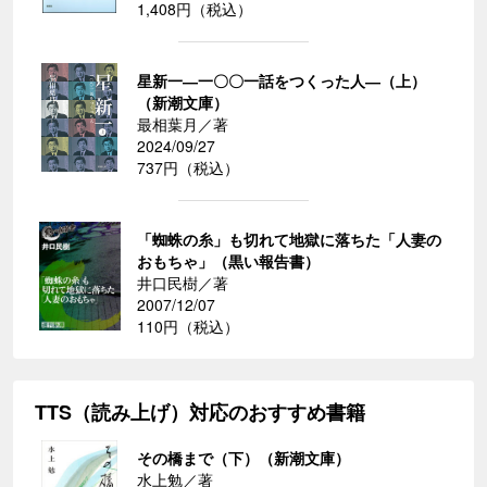
1,408円（税込）
星新一―一〇〇一話をつくった人―（上）
（新潮文庫）
最相葉月／著
2024/09/27
737円（税込）
「蜘蛛の糸」も切れて地獄に落ちた「人妻の
おもちゃ」（黒い報告書）
井口民樹／著
2007/12/07
110円（税込）
TTS（読み上げ）対応のおすすめ書籍
その橋まで（下）（新潮文庫）
水上勉／著