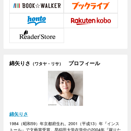
綿矢りさ
プロフィール
（ワタヤ・リサ）
綿矢りさ
1984（昭和59）年京都府生れ。2001（平成13）年『インス
トール』で文藝賞受賞。早稲田大学在学中の2004年『蹴りた