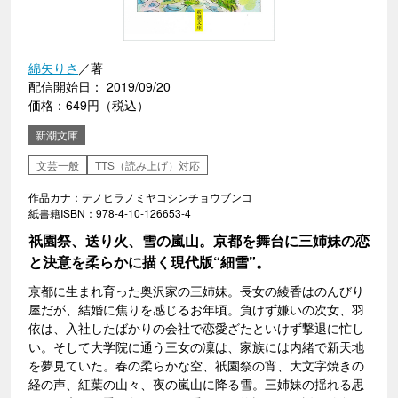
綿矢りさ
／著
配信開始日： 2019/09/20
価格：649円（税込）
新潮文庫
文芸一般
TTS（読み上げ）対応
作品カナ：テノヒラノミヤコシンチョウブンコ
紙書籍ISBN：978-4-10-126653-4
祇園祭、送り火、雪の嵐山。京都を舞台に三姉妹の恋
と決意を柔らかに描く現代版“細雪”。
京都に生まれ育った奥沢家の三姉妹。長女の綾香はのんびり
屋だが、結婚に焦りを感じるお年頃。負けず嫌いの次女、羽
依は、入社したばかりの会社で恋愛ざたといけず撃退に忙し
い。そして大学院に通う三女の凜は、家族には内緒で新天地
を夢見ていた。春の柔らかな空、祇園祭の宵、大文字焼きの
経の声、紅葉の山々、夜の嵐山に降る雪。三姉妹の揺れる思