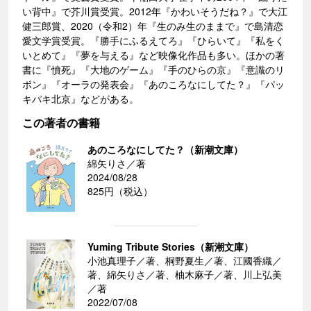
い背中』で芥川賞受賞。2012年『かわいそうだね？』で大江
健三郎賞、2020（令和2）年『生のみ生のままで』で島清恋
愛文学賞受賞。『勝手にふるえてろ』『ひらいて』『私をく
いとめて』『夢を与える』など映像化作品も多い。ほかの著
書に『憤死』『大地のゲーム』『手のひらの京』『意識のリ
ボン』『オーラの発表会』『あのころなにしてた？』『パッ
キパキ北京』などがある。
この著者の書籍
あのころなにしてた？（新潮文庫）
綿矢りさ／著
2024/08/28
825円（税込）
Yuming Tribute Stories（新潮文庫）
小池真理子／著、桐野夏生／著、江國香織／
著、綿矢りさ／著、柚木麻子／著、川上弘美
／著
2022/07/08