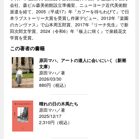
会社、森ビル森美術館設立準備室、ニューヨーク近代美術館
派遣を経て、2005（平成17）年『カフーを待ちわびて』で日
本ラブストーリー大賞を受賞し作家デビュー。2012年『楽園
のカンヴァス』で山本周五郎賞、2017年『リーチ先生』で新
田次郎文学賞、2024（令和6）年『板上に咲く』で泉鏡花文
学賞を受賞。
この著者の書籍
原田マハ、アートの達人に会いにいく（新潮
文庫）
原田マハ／著
2026/03/30
880円（税込）
晴れの日の木馬たち
原田マハ／著
2025/12/17
2,310円（税込）