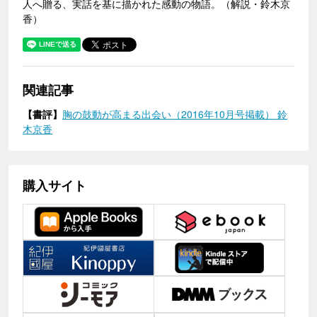
人へ贈る、実話を基に描かれた感動の物語。（解説・鈴木京
香）
関連記事
【書評】
胸の鼓動が高まる出会い（2016年10月号掲載） 鈴
木京香
購入サイト