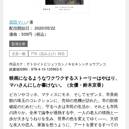
原田マハ
／著
配信開始日： 2020/05/22
価格：539円（税込）
新潮文庫
文芸一般
TTS（読み上げ）対応
作品カナ：デトロイトビジュツカンノキセキシンチョウブンコ
紙書籍ISBN：978-4-10-125963-5
映画になるようなワクワクするストーリーはやはり、
マハさんにしか書けない。（女優・鈴木京香）
ピカソやゴッホ、マティスにモネ、そしてセザンヌ。市美術
館の珠玉のコレクションに、売却の危機が訪れた。市の財政
破綻のためだった。守るべきは市民の生活か、それとも市民
の誇りか。全米で論争が過熱する中、一人の老人の情熱と一
歩が大きなうねりを生み、世界の色を変えてゆく――。大切
な友人や恋人、家族を想うように、アートを愛するすべての