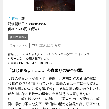
月原渉
／著
配信開始日： 2020/08/07
価格：693円（税込）
新潮文庫nex
ライトノベル
TTS（読み上げ）対応
作品カナ：カガミヤカタノサツジンシンチョウブンコネックス
シリーズ名： 使用人探偵シズカ
紙書籍ISBN：978-4-10-180195-7
「はじまるよ」……。今宵限りの完全犯罪。
妾腹の少女たちが暮らす「鏡館」。左右対称の新旧の館に、
48枚の姿見が配置されている。富豪の父は一年に一度訪れ、
政略結婚のために娘を選び出す。それは籠の鳥のわたしたち
が自由になれる唯一の機会。今日はその大事な日なの
に……。鏡に映るわたしの隣に、「死んだ姉」が現れる。鏡
面に浮かぶ不吉な文字、新旧館の構造と姿見の謎、密室の逆
トリック。そして殺人者は、鏡から出現した！