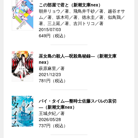
この部屋で君と（新潮文庫nex）
朝井リョウ／著、飛鳥井千砂／著、越谷オサ
ム／著、坂木司／著、徳永圭／著、似鳥鶏／
著、三上延／著、吉川トリコ／著
2015/07/03
649円（税込）
巫女島の殺人―呪殺島秘録―（新潮文庫
nex）
萩原麻里／著
2021/12/23
781円（税込）
バイ・タイム―整時士佐藤スバルの哀切
―（新潮文庫nex）
王城夕紀／著
2026/05/28
737円（税込）