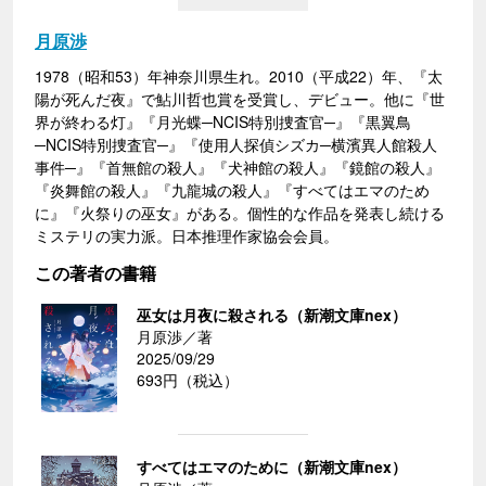
月原渉
1978（昭和53）年神奈川県生れ。2010（平成22）年、『太
陽が死んだ夜』で鮎川哲也賞を受賞し、デビュー。他に『世
界が終わる灯』『月光蝶─NCIS特別捜査官─』『黒翼鳥
─NCIS特別捜査官─』『使用人探偵シズカ─横濱異人館殺人
事件─』『首無館の殺人』『犬神館の殺人』『鏡館の殺人』
『炎舞館の殺人』『九龍城の殺人』『すべてはエマのため
に』『火祭りの巫女』がある。個性的な作品を発表し続ける
ミステリの実力派。日本推理作家協会会員。
この著者の書籍
巫女は月夜に殺される（新潮文庫nex）
月原渉／著
2025/09/29
693円（税込）
すべてはエマのために（新潮文庫nex）