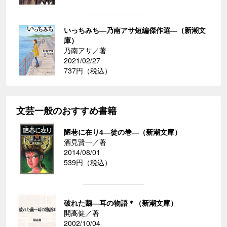
いっちみち―乃南アサ短編傑作選―（新潮文
庫）
乃南アサ／著
2021/02/27
737円（税込）
文芸一般のおすすめ書籍
陋巷に在り4―徒の巻―（新潮文庫）
酒見賢一／著
2014/08/01
539円（税込）
破れた繭―耳の物語＊（新潮文庫）
開高健／著
2002/10/04