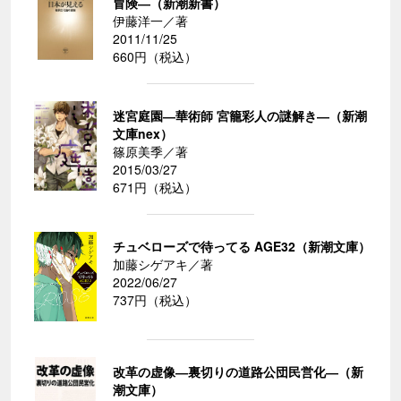
冒険―（新潮新書）
伊藤洋一／著
2011/11/25
660円（税込）
迷宮庭園―華術師 宮籠彩人の謎解き―（新潮
文庫nex）
篠原美季／著
2015/03/27
671円（税込）
チュベローズで待ってる AGE32（新潮文庫）
加藤シゲアキ／著
2022/06/27
737円（税込）
改革の虚像―裏切りの道路公団民営化―（新
潮文庫）