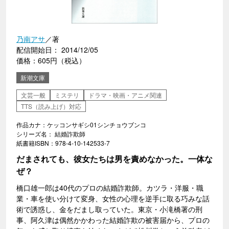
乃南アサ
／著
配信開始日： 2014/12/05
価格：605円（税込）
新潮文庫
文芸一般
ミステリ
ドラマ・映画・アニメ関連
TTS（読み上げ）対応
作品カナ：ケッコンサギシ01シンチョウブンコ
シリーズ名： 結婚詐欺師
紙書籍ISBN：978-4-10-142533-7
だまされても、彼女たちは男を責めなかった。一体な
ぜ？
橋口雄一郎は40代のプロの結婚詐欺師。カツラ・洋服・職
業・車を使い分けて変身、女性の心理を逆手に取る巧みな話
術で誘惑し、金をだまし取っていた。東京・小滝橋署の刑
事、阿久津は偶然かかわった結婚詐欺の被害届から、プロの