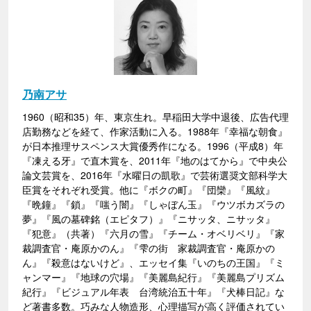
乃南アサ
1960（昭和35）年、東京生れ。早稲田大学中退後、広告代理
店勤務などを経て、作家活動に入る。1988年『幸福な朝食』
が日本推理サスペンス大賞優秀作になる。1996（平成8）年
『凍える牙』で直木賞を、2011年『地のはてから』で中央公
論文芸賞を、2016年『水曜日の凱歌』で芸術選奨文部科学大
臣賞をそれぞれ受賞。他に『ボクの町』『団欒』『風紋』
『晩鐘』『鎖』『嗤う闇』『しゃぼん玉』『ウツボカズラの
夢』『風の墓碑銘（エピタフ）』『ニサッタ、ニサッタ』
『犯意』（共著）『六月の雪』『チーム・オベリベリ』『家
裁調査官・庵原かのん』『雫の街 家裁調査官・庵原かの
ん』『殺意はないけど』、エッセイ集『いのちの王国』『ミ
ャンマー』『地球の穴場』『美麗島紀行』『美麗島プリズム
紀行』『ビジュアル年表 台湾統治五十年』『犬棒日記』な
ど著書多数。巧みな人物造形、心理描写が高く評価されてい