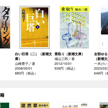
白い巨塔（二）（新潮文
乗取り（新潮文庫）
全部ゆる
庫）
城山三郎／著
（新潮文
山崎豊子／著
2012/10/01
一木けい
）
2008/05/01
539円（税込）
2023/03/
880円（税込）
649円
書籍