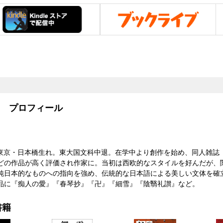
プロフィール
965）東京・日本橋生れ。東大国文科中退。在学中より創作を始め、同人雑
どの作品が高く評価され作家に。当初は西欧的なスタイルを好んだが、
純日本的なものへの指向を強め、伝統的な日本語による美しい文体を確立す
品に『痴人の愛』『春琴抄』『卍』『細雪』『陰翳礼讃』など。
書籍