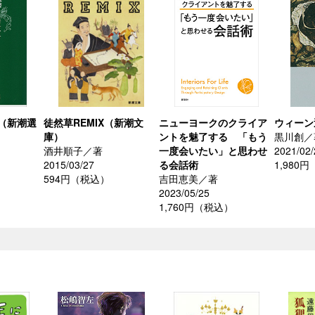
（新潮選
徒然草REMIX（新潮文
ニューヨークのクライア
ウィーン
庫）
ントを魅了する 「もう
黒川創／
酒井順子／著
一度会いたい」と思わせ
2021/02/
2015/03/27
る会話術
1,980
）
594円（税込）
吉田恵美／著
2023/05/25
1,760円（税込）