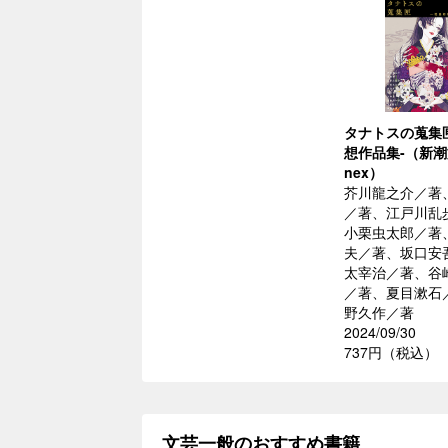
タナトスの蒐集匣
想作品集-（新
nex）
芥川龍之介／著
／著、江戸川乱
小栗虫太郎／著
夫／著、坂口安
太宰治／著、谷
／著、夏目漱石
野久作／著
2024/09/30
737円（税込）
文芸一般のおすすめ書籍