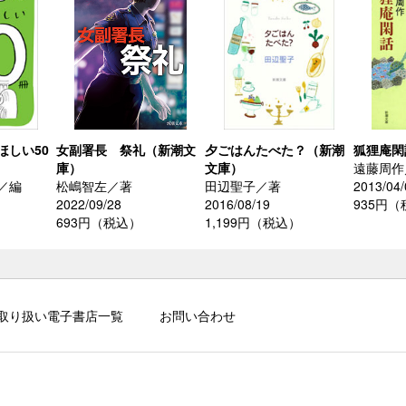
ほしい50
女副署長 祭礼（新潮文
夕ごはんたべた？（新潮
狐狸庵閑
庫）
文庫）
遠藤周作
／編
松嶋智左／著
田辺聖子／著
2013/04/
2022/09/28
2016/08/19
935円
693円（税込）
1,199円（税込）
取り扱い電子書店一覧
お問い合わせ