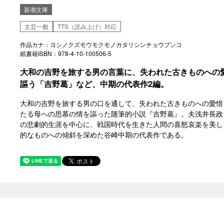
新潮文庫
文芸一般
TTS（読み上げ）対応
作品カナ：ヨシノクズモウモクモノガタリシンチョウブンコ
紙書籍ISBN：978-4-10-100506-5
大和の吉野を旅する男の言葉に、失われた古きものへの
謳う「吉野葛」など、中期の代表作2編。
大和の吉野を旅する男の口を通して、失われた古きものへの愛惜
たる母への思慕の情を謳った随筆的小説『吉野葛』。夫浅井長政
の悲劇的生涯を中心に、戦国時代を生きた人間の喜怒哀楽を美し
的なものへの傾斜を深めた谷崎中期の代表作である。