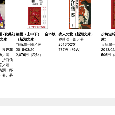
 -耽美幻
細雪（上中下） 合本版
痴人の愛（新潮文庫）
少将滋
潮文庫
（新潮文庫）
谷崎潤一郎／著
庫）
谷崎潤一郎／著
2013/02/01
谷崎潤
、泉鏡花
2015/03/20
737円（税込）
2013/02
歩／著、
2,079円（税込）
506円
、折口信
吾／著、
崎潤一郎
／著、夢