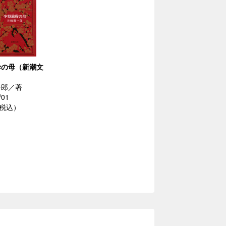
幹の母（新潮文
一郎／著
/01
（税込）