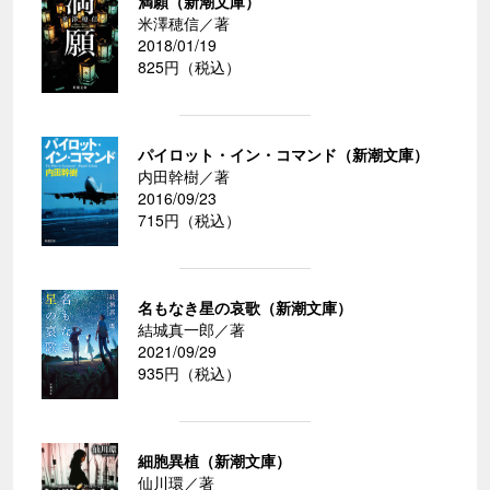
満願（新潮文庫）
米澤穂信／著
2018/01/19
825円（税込）
パイロット・イン・コマンド（新潮文庫）
内田幹樹／著
2016/09/23
715円（税込）
名もなき星の哀歌（新潮文庫）
結城真一郎／著
2021/09/29
935円（税込）
細胞異植（新潮文庫）
仙川環／著