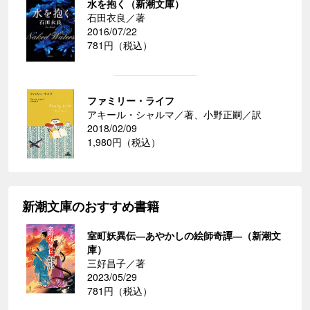
水を抱く（新潮文庫）
石田衣良／著
2016/07/22
781円（税込）
ファミリー・ライフ
アキール・シャルマ／著、小野正嗣／訳
2018/02/09
1,980円（税込）
新潮文庫のおすすめ書籍
室町妖異伝―あやかしの絵師奇譚―（新潮文
庫）
三好昌子／著
2023/05/29
781円（税込）