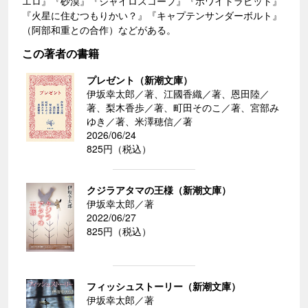
エロ』『砂漠』『ジャイロスコープ』『ホワイトラビット』
『火星に住むつもりかい？』『キャプテンサンダーボルト』
（阿部和重との合作）などがある。
この著者の書籍
プレゼント（新潮文庫）
伊坂幸太郎／著、江國香織／著、恩田陸／
著、梨木香歩／著、町田そのこ／著、宮部み
ゆき／著、米澤穂信／著
2026/06/24
825円（税込）
クジラアタマの王様（新潮文庫）
伊坂幸太郎／著
2022/06/27
825円（税込）
フィッシュストーリー（新潮文庫）
伊坂幸太郎／著