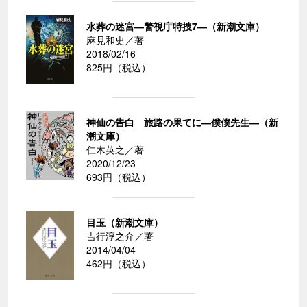
水葬の迷宮―警視庁特捜7―（新潮文庫）
麻見和史／著
2018/02/16
825円（税込）
神仙の告白 旅路の果てに―僕僕先生―（新
潮文庫）
仁木英之／著
2020/12/23
693円（税込）
目玉（新潮文庫）
吉行淳之介／著
2014/04/04
462円（税込）