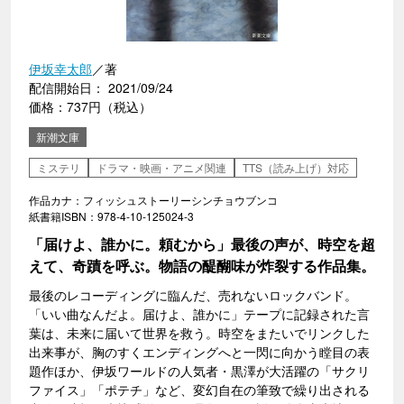
伊坂幸太郎
／著
配信開始日： 2021/09/24
価格：737円（税込）
新潮文庫
ミステリ
ドラマ・映画・アニメ関連
TTS（読み上げ）対応
作品カナ：フィッシュストーリーシンチョウブンコ
紙書籍ISBN：978-4-10-125024-3
「届けよ、誰かに。頼むから」最後の声が、時空を超
えて、奇蹟を呼ぶ。物語の醍醐味が炸裂する作品集。
最後のレコーディングに臨んだ、売れないロックバンド。
「いい曲なんだよ。届けよ、誰かに」テープに記録された言
葉は、未来に届いて世界を救う。時空をまたいでリンクした
出来事が、胸のすくエンディングへと一閃に向かう瞠目の表
題作ほか、伊坂ワールドの人気者・黒澤が大活躍の「サクリ
ファイス」「ポテチ」など、変幻自在の筆致で繰り出される