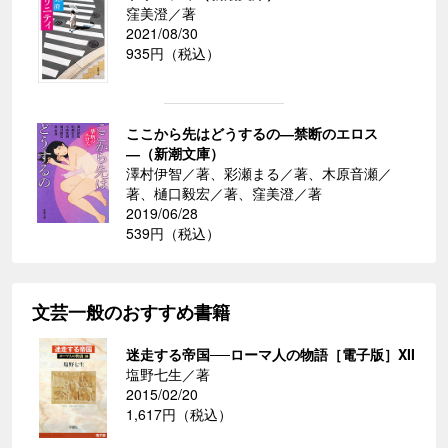
窪美澄／著
2021/08/30
935円（税込）
ここから先はどうするの―禁断のエロス
―（新潮文庫）
澤村伊智／著、彩瀬まる／著、木原音瀬／
著、樋口毅宏／著、窪美澄／著
2019/06/28
539円（税込）
文芸一般のおすすめ書籍
迷走する帝国──ローマ人の物語［電子版］XII
塩野七生／著
2015/02/20
1,617円（税込）