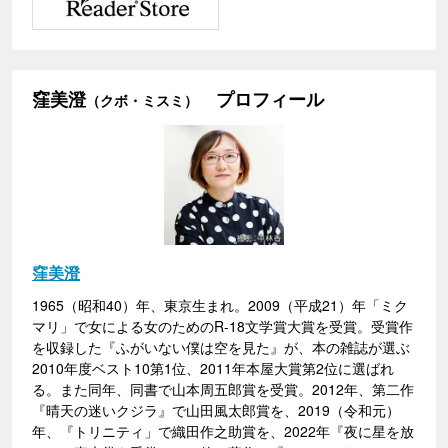
窪美澄
プロフィール
（クボ・ミスミ）
窪美澄
1965（昭和40）年、東京生まれ。2009（平成21）年「ミク
マリ」で女による女のためのR-18文学賞大賞を受賞。受賞作
を収録した『ふがいない僕は空を見た』が、本の雑誌が選ぶ
2010年度ベスト10第1位、2011年本屋大賞第2位に選ばれ
る。また同年、同書で山本周五郎賞を受賞。2012年、第二作
『晴天の迷いクジラ』で山田風太郎賞を、2019（令和元）
年、『トリニティ」で織田作之助賞を、2022年『夜に星を放