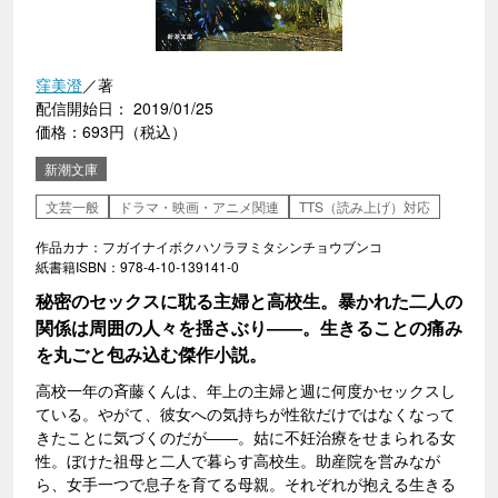
窪美澄
／著
配信開始日： 2019/01/25
価格：693円（税込）
新潮文庫
文芸一般
ドラマ・映画・アニメ関連
TTS（読み上げ）対応
作品カナ：フガイナイボクハソラヲミタシンチョウブンコ
紙書籍ISBN：978-4-10-139141-0
秘密のセックスに耽る主婦と高校生。暴かれた二人の
関係は周囲の人々を揺さぶり――。生きることの痛み
を丸ごと包み込む傑作小説。
高校一年の斉藤くんは、年上の主婦と週に何度かセックスし
ている。やがて、彼女への気持ちが性欲だけではなくなって
きたことに気づくのだが――。姑に不妊治療をせまられる女
性。ぼけた祖母と二人で暮らす高校生。助産院を営みなが
ら、女手一つで息子を育てる母親。それぞれが抱える生きる