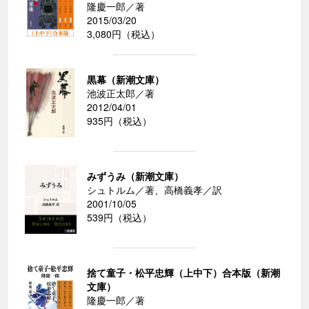
隆慶一郎／著
2015/03/20
3,080円（税込）
黒幕（新潮文庫）
池波正太郎／著
2012/04/01
935円（税込）
みずうみ（新潮文庫）
シュトルム／著、高橋義孝／訳
2001/10/05
539円（税込）
捨て童子・松平忠輝（上中下）合本版（新潮
文庫）
隆慶一郎／著