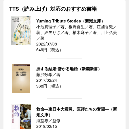
TTS（読み上げ）対応のおすすめ書籍
Yuming Tribute Stories（新潮文庫）
小池真理子／著、桐野夏生／著、江國香織／
著、綿矢りさ／著、柚木麻子／著、川上弘美
／著
2022/07/08
649円（税込）
損する結婚 儲かる離婚（新潮新書）
藤沢数希／著
2017/02/24
968円（税込）
救命―東日本大震災、医師たちの奮闘―（新
潮文庫）
海堂尊／監修
2019/02/15