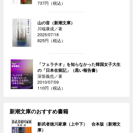
737円（税込）
山の音（新潮文庫）
川端康成／著
2025/07/18
825円（税込）
「フェラチオ」を知らなかった韓国女子大生
の「日本在留記」（黒い報告書）
深笛義也／著
2010/07/09
110円（税込）
新潮文庫のおすすめ書籍
影武者徳川家康（上中下） 合本版（新潮文
庫）