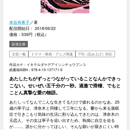
本谷有希子
／著
配信開始日： 2018/06/22
価格：539円（税込）
新潮文庫
文芸一般
ドラマ・映画・アニメ関連
TTS（読み上げ）対応
作品カナ：イキテルダケデアイシンチョウブンコ
紙書籍ISBN：978-4-10-137171-9
あたしたちがずっとつながっていることなんかできっ
こない。せいぜい五千分の一秒。過激で滑稽、でもと
ことん真摯な愛の物語。
あたしってなんでこんな生きてるだけで疲れるのかなあ。25
歳の寧子は、津奈木と同棲して三年になる。鬱から来る過眠
症で引きこもり気味の生活に割り込んできたのは、津奈木の
元恋人。その女は寧子を追い出すため、執拗に自立を迫る
が……。誰かに分かってほしい、そんな願いが届きにくい時