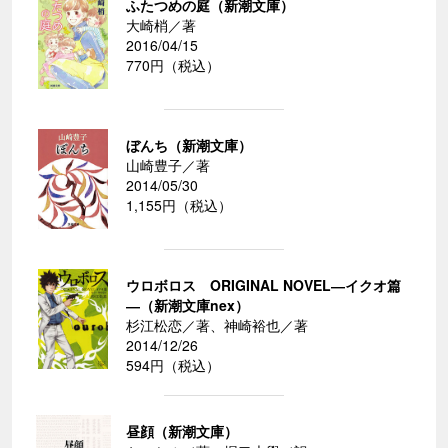
ふたつめの庭（新潮文庫）
大崎梢／著
2016/04/15
770円（税込）
ぼんち（新潮文庫）
山崎豊子／著
2014/05/30
1,155円（税込）
ウロボロス ORIGINAL NOVEL―イクオ篇
―（新潮文庫nex）
杉江松恋／著、神崎裕也／著
2014/12/26
594円（税込）
昼顔（新潮文庫）