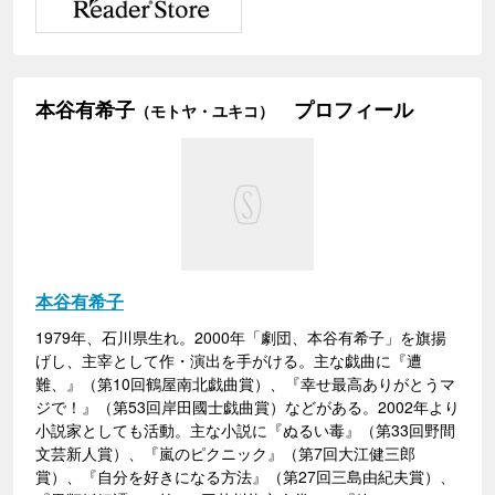
本谷有希子
プロフィール
（モトヤ・ユキコ）
本谷有希子
1979年、石川県生れ。2000年「劇団、本谷有希子」を旗揚
げし、主宰として作・演出を手がける。主な戯曲に『遭
難、』（第10回鶴屋南北戯曲賞）、『幸せ最高ありがとうマ
ジで！』（第53回岸田國士戯曲賞）などがある。2002年より
小説家としても活動。主な小説に『ぬるい毒』（第33回野間
文芸新人賞）、『嵐のピクニック』（第7回大江健三郎
賞）、『自分を好きになる方法』（第27回三島由紀夫賞）、