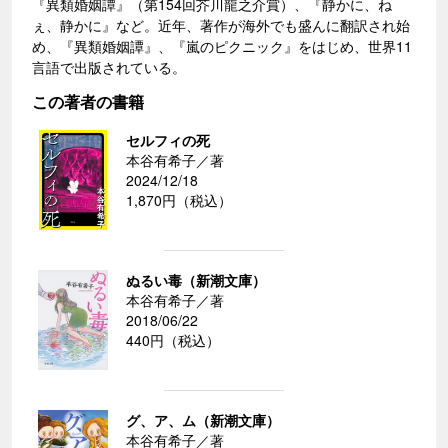
『異類婚姻譚』（第154回芥川龍之介賞）、『静かに、ね
ぇ、静かに』など。近年、著作が海外でも盛んに翻訳され始
め、『異類婚姻譚』、『嵐のピクニック』をはじめ、世界11
言語で出版されている。
この著者の書籍
セルフィの死
本谷有希子／著
2024/12/18
1,870円（税込）
ぬるい毒（新潮文庫）
本谷有希子／著
2018/06/22
440円（税込）
グ、ア、ム（新潮文庫）
本谷有希子／著