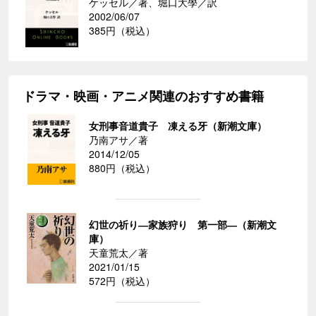
ケッセル／著、堀口大學／訳
2002/06/07
385円（税込）
ドラマ・映画・アニメ関連のおすすめ書籍
女刑事音道貴子 凍える牙（新潮文庫）
乃南アサ／著
2014/12/05
880円（税込）
幻世の祈り―家族狩り 第一部―（新潮文
庫）
天童荒太／著
2021/01/15
572円（税込）