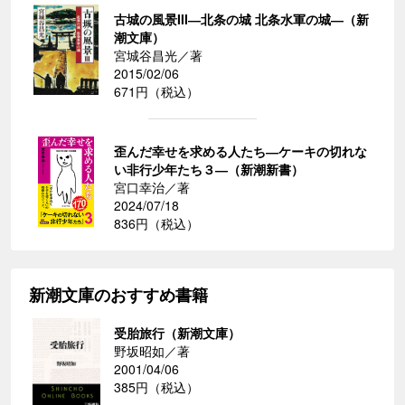
古城の風景III―北条の城 北条水軍の城―（新
潮文庫）
宮城谷昌光／著
2015/02/06
671円（税込）
歪んだ幸せを求める人たち―ケーキの切れな
い非行少年たち３―（新潮新書）
宮口幸治／著
2024/07/18
836円（税込）
新潮文庫のおすすめ書籍
受胎旅行（新潮文庫）
野坂昭如／著
2001/04/06
385円（税込）