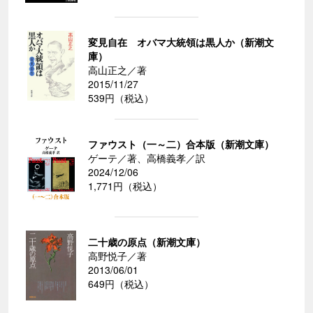
変見自在 オバマ大統領は黒人か（新潮文
庫）
高山正之／著
2015/11/27
539円（税込）
ファウスト（一～二）合本版（新潮文庫）
ゲーテ／著、高橋義孝／訳
2024/12/06
1,771円（税込）
二十歳の原点（新潮文庫）
高野悦子／著
2013/06/01
649円（税込）