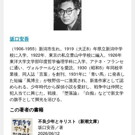
坂口安吾
（1906-1955）新潟市生れ。1919（大正8）年県立新潟中学
校に入学。1922年、東京の私立豊山中学校に編入。1926年
東洋大学文学部印度哲学倫理学科に入学。アテネ・フランセ
に通い、ヴォルテールなどを愛読。1930（昭和5）年同校卒
業後、同人誌「言葉」を創刊。1931年に「青い馬」に発表し
た短編「風博士」が牧野信一に激賞され、新進作家として認
められる。少年時代から探偵小説を愛好し、戦争中は仲間と
犯人当てに興じた。戦後、『堕落論』『白痴』などで新文学
の旗手として脚光を浴びる。
この著者の書籍
不良少年とキリスト（新潮文庫）
坂口安吾／著
2026/06/12