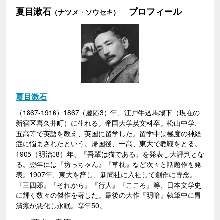
夏目漱石
プロフィール
（ナツメ・ソウセキ）
夏目漱石
（1867-1916）1867（慶応3）年、江戸牛込馬場下（現在の
新宿区喜久井町）に生れる。帝国大学英文科卒。松山中学、
五高等で英語を教え、英国に留学した。留学中は極度の神経
症に悩まされたという。帰国後、一高、東大で教鞭をとる。
1905（明治38）年、『吾輩は猫である』を発表し大評判とな
る。翌年には『坊っちゃん』『草枕』など次々と話題作を発
表。1907年、東大を辞し、新聞社に入社して創作に専念。
『三四郎』『それから』『行人』『こころ』等、日本文学史
に輝く数々の傑作を著した。最後の大作『明暗』執筆中に胃
潰瘍が悪化し永眠。享年50。