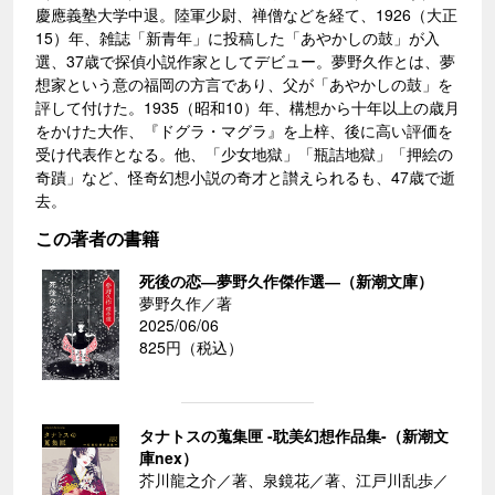
慶應義塾大学中退。陸軍少尉、禅僧などを経て、1926（大正
15）年、雑誌「新青年」に投稿した「あやかしの鼓」が入
選、37歳で探偵小説作家としてデビュー。夢野久作とは、夢
想家という意の福岡の方言であり、父が「あやかしの鼓」を
評して付けた。1935（昭和10）年、構想から十年以上の歳月
をかけた大作、『ドグラ・マグラ』を上梓、後に高い評価を
受け代表作となる。他、「少女地獄」「瓶詰地獄」「押絵の
奇蹟」など、怪奇幻想小説の奇才と讃えられるも、47歳で逝
去。
この著者の書籍
死後の恋―夢野久作傑作選―（新潮文庫）
夢野久作／著
2025/06/06
825円（税込）
タナトスの蒐集匣 -耽美幻想作品集-（新潮文
庫nex）
芥川龍之介／著、泉鏡花／著、江戸川乱歩／