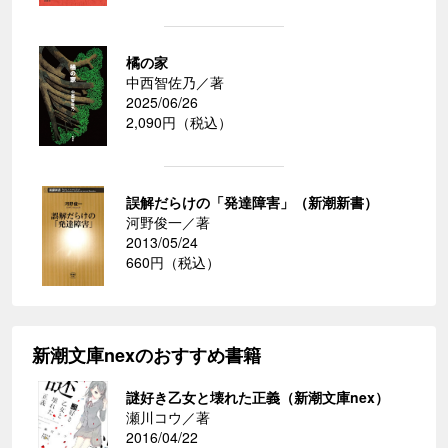
橘の家
中西智佐乃／著
2025/06/26
2,090円（税込）
誤解だらけの「発達障害」（新潮新書）
河野俊一／著
2013/05/24
660円（税込）
新潮文庫nexのおすすめ書籍
謎好き乙女と壊れた正義（新潮文庫nex）
瀬川コウ／著
2016/04/22