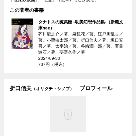
この著者の書籍
タナトスの蒐集匣 -耽美幻想作品集-（新潮文
庫nex）
芥川龍之介／著、泉鏡花／著、江戸川乱歩／
著、小栗虫太郎／著、折口信夫／著、坂口安
吾／著、太宰治／著、谷崎潤一郎／著、夏目
漱石／著、夢野久作／著
2024/09/30
737円（税込）
折口信夫
プロフィール
（オリクチ・シノブ）