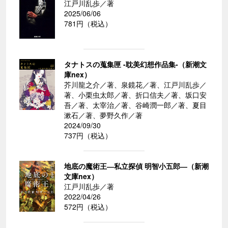
江戸川乱歩／著
2025/06/06
781円（税込）
タナトスの蒐集匣 -耽美幻想作品集-（新潮文
庫nex）
芥川龍之介／著、泉鏡花／著、江戸川乱歩／
著、小栗虫太郎／著、折口信夫／著、坂口安
吾／著、太宰治／著、谷崎潤一郎／著、夏目
漱石／著、夢野久作／著
2024/09/30
737円（税込）
地底の魔術王―私立探偵 明智小五郎―（新潮
文庫nex）
江戸川乱歩／著
2022/04/26
572円（税込）