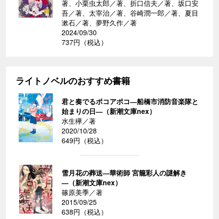
著、小栗虫太郎／著、折口信夫／著、坂口安
吾／著、太宰治／著、谷崎潤一郎／著、夏目
漱石／著、夢野久作／著
2024/09/30
737円（税込）
ライトノベルのおすすめ書籍
君と奏でるポコアポコ―船橋市消防音楽隊と
始まりの日―（新潮文庫nex）
水生欅／著
2020/10/28
649円（税込）
雪月花の葬送―華術師 宮籠彩人の謎解き
―（新潮文庫nex）
篠原美季／著
2015/09/25
638円（税込）