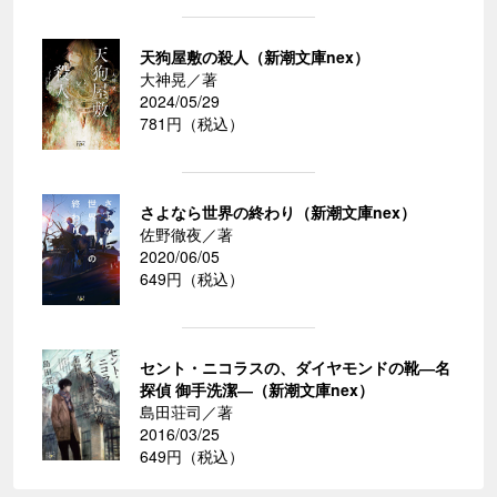
天狗屋敷の殺人（新潮文庫nex）
大神晃／著
2024/05/29
781円（税込）
さよなら世界の終わり（新潮文庫nex）
佐野徹夜／著
2020/06/05
649円（税込）
セント・ニコラスの、ダイヤモンドの靴―名
探偵 御手洗潔―（新潮文庫nex）
島田荘司／著
2016/03/25
649円（税込）