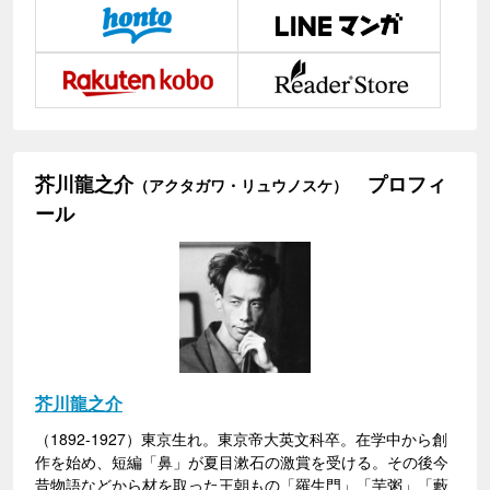
芥川龍之介
プロフィ
（アクタガワ・リュウノスケ）
ール
芥川龍之介
（1892-1927）東京生れ。東京帝大英文科卒。在学中から創
作を始め、短編「鼻」が夏目漱石の激賞を受ける。その後今
昔物語などから材を取った王朝もの「羅生門」「芋粥」「藪