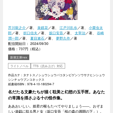
芥川龍之介
／著、
泉鏡花
／著、
江戸川乱歩
／著、
小栗虫太
郎
／著、
折口信夫
／著、
坂口安吾
／著、
太宰治
／著、
谷崎
潤一郎
／著、
夏目漱石
／著、
夢野久作
／著
配信開始日： 2024/09/30
価格：737円（税込）
新潮文庫nex
ライトノベル
TTS（読み上げ）対応
作品カナ：タナトスノシュウシュウバコタンビゲンソウサクヒンシュウ
シンチョウブンコネックス
紙書籍ISBN：978-4-10-180294-7
名だたる文豪たちが描く耽美と幻想の玉手匣。あなた
の常識を揺さぶる十の怪作集。
ああおいしい。姫君の喉もたべてやりましょう――。おぞま
しい遊戯に耽る男と女（坂口安吾「桜の森の満開の下」）。