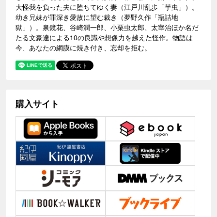
大怪我を負った夫に堕ちてゆく妻（江戸川乱歩「芋虫」）。
幼き兄妹が罪深き愛故に望む裁き（夢野久作「瓶詰地
獄」）。泉鏡花、谷崎潤一郎、小栗虫太郎、太宰治ほか名だ
たる文豪達による10の良識や想像力を越えた怪作。物語は
今、あなたの網膜に焼き付き、忘却を拒む。
購入サイト