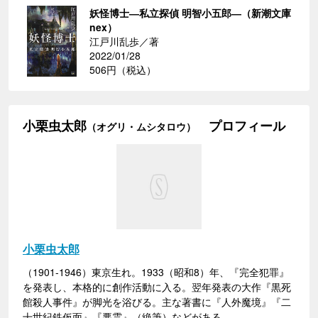
妖怪博士―私立探偵 明智小五郎―（新潮文庫
nex）
江戸川乱歩／著
2022/01/28
506円（税込）
小栗虫太郎
プロフィール
（オグリ・ムシタロウ）
小栗虫太郎
（1901-1946）東京生れ。1933（昭和8）年、『完全犯罪』
を発表し、本格的に創作活動に入る。翌年発表の大作『黒死
館殺人事件』が脚光を浴びる。主な著書に『人外魔境』『二
十世紀鉄仮面』『悪霊』（絶筆）などがある。