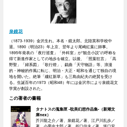
泉鏡花
（1873-1939）金沢生れ。本名・鏡太郎。北陸英和学校中
退。1890（明治23）年上京、翌年より尾崎紅葉に師事。
1895年発表の「夜行巡査」「外科室」が“観念小説”の呼称を
得て新進作家としての地歩を確立。以後、「照葉狂言」「高
野聖」「婦系図」「歌行燈」、戯曲「天守物語」等、浪漫
的・神秘的作風に転じ、明治・大正・昭和を通じて独自の境
地を開いた。絶筆「縷紅新草」も三島由紀夫の絶賛を受け
る。生誕百年の1973（昭和48）年には金沢市により泉鏡花文
学賞が創設された。
この著者の書籍
タナトスの蒐集匣 -耽美幻想作品集-（新潮文
庫nex）
芥川龍之介／著、泉鏡花／著、江戸川乱歩／
著、小栗虫太郎／著、折口信夫／著、坂口安