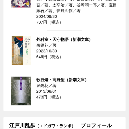
吾／著、太宰治／著、谷崎潤一郎／著、夏目
漱石／著、夢野久作／著
2024/09/30
737円（税込）
外科室・天守物語（新潮文庫）
泉鏡花／著
2023/10/30
649円（税込）
歌行燈・高野聖（新潮文庫）
泉鏡花／著
2013/06/01
473円（税込）
江戸川乱歩
プロフィール
（エドガワ・ランポ）