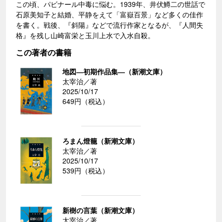
この頃、パビナール中毒に悩む。1939年、井伏鱒二の世話で
石原美知子と結婚、平静をえて「富嶽百景」など多くの佳作
を書く。戦後、『斜陽』などで流行作家となるが、『人間失
格』を残し山崎富栄と玉川上水で入水自殺。
この著者の書籍
地図―初期作品集―（新潮文庫）
太宰治／著
2025/10/17
649円（税込）
ろまん燈籠（新潮文庫）
太宰治／著
2025/10/17
539円（税込）
新樹の言葉（新潮文庫）
太宰治／著