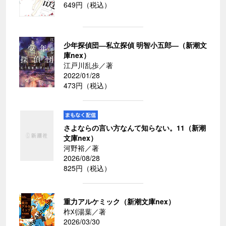
649円（税込）
少年探偵団―私立探偵 明智小五郎―（新潮文
庫nex）
江戸川乱歩／著
2022/01/28
473円（税込）
さよならの言い方なんて知らない。11（新潮
文庫nex）
河野裕／著
2026/08/28
825円（税込）
重力アルケミック（新潮文庫nex）
柞刈湯葉／著
2026/03/30