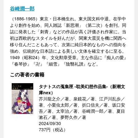
谷崎潤一郎
（1886-1965）東京・日本橋生れ。東大国文科中退。在学中
より創作を始め、同人雑誌「新思潮」（第二次）を創刊。同
誌に発表した「刺青」などの作品が高く評価され作家に。当
初は西欧的なスタイルを好んだが、関東大震災を機に関西へ
移り住んだこともあって、次第に純日本的なものへの指向を
強め、伝統的な日本語による美しい文体を確立するに至る。
1949（昭和24）年、文化勲章受章。主な作品に『痴人の愛』
『春琴抄』『卍』『細雪』『陰翳礼讃』など。
この著者の書籍
タナトスの蒐集匣 -耽美幻想作品集-（新潮文
庫nex）
芥川龍之介／著、泉鏡花／著、江戸川乱歩／
著、小栗虫太郎／著、折口信夫／著、坂口安
吾／著、太宰治／著、谷崎潤一郎／著、夏目
漱石／著、夢野久作／著
2024/09/30
737円（税込）