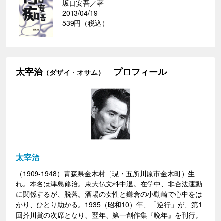
坂口安吾／著
2013/04/19
539円（税込）
太宰治
プロフィール
（ダザイ・オサム）
太宰治
（1909-1948）青森県金木村（現・五所川原市金木町）生
れ。本名は津島修治。東大仏文科中退。在学中、非合法運動
に関係するが、脱落。酒場の女性と鎌倉の小動崎で心中をは
かり、ひとり助かる。1935（昭和10）年、「逆行」が、第1
回芥川賞の次席となり、翌年、第一創作集『晩年』を刊行。