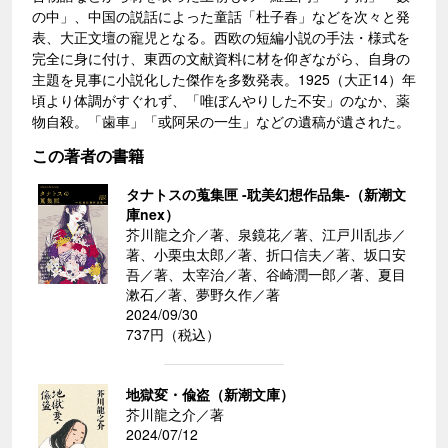
の中」、中国の説話によった童話「杜子春」などを次々と発
表、大正文壇の寵児となる。西欧の短編小説の手法・様式を
完全に身に付け、東西の文献資料に材を仰ぎながら、自身の
主題を見事に小説化した傑作を多数発表。1925（大正14）年
頃より体調がすぐれず、「唯ぼんやりした不安」のなか、薬
物自殺。「歯車」「或阿呆の一生」などの遺稿が遺された。
この著者の書籍
タナトスの蒐集匣 -耽美幻想作品集-（新潮文
庫nex）
芥川龍之介／著、泉鏡花／著、江戸川乱歩／
著、小栗虫太郎／著、折口信夫／著、坂口安
吾／著、太宰治／著、谷崎潤一郎／著、夏目
漱石／著、夢野久作／著
2024/09/30
737円（税込）
地獄変・偸盗（新潮文庫）
芥川龍之介／著
2024/07/12