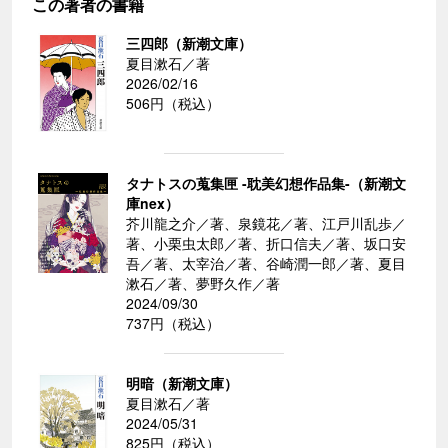
この著者の書籍
三四郎（新潮文庫）
夏目漱石／著
2026/02/16
506円（税込）
タナトスの蒐集匣 -耽美幻想作品集-（新潮文
庫nex）
芥川龍之介／著、泉鏡花／著、江戸川乱歩／
著、小栗虫太郎／著、折口信夫／著、坂口安
吾／著、太宰治／著、谷崎潤一郎／著、夏目
漱石／著、夢野久作／著
2024/09/30
737円（税込）
明暗（新潮文庫）
夏目漱石／著
2024/05/31
825円（税込）