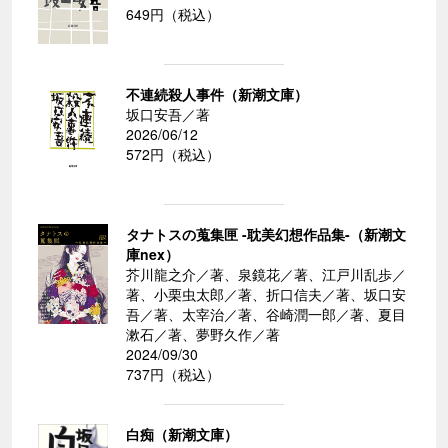
649円（税込）
不連続殺人事件（新潮文庫）
坂口安吾／著
2026/06/12
572円（税込）
タナトスの蒐集匣 -耽美幻想作品集-（新潮文
庫nex）
芥川龍之介／著、泉鏡花／著、江戸川乱歩／
著、小栗虫太郎／著、折口信夫／著、坂口安
吾／著、太宰治／著、谷崎潤一郎／著、夏目
漱石／著、夢野久作／著
2024/09/30
737円（税込）
白痴（新潮文庫）