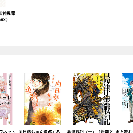
四神異譚
ex）
ワネット
向日葵ちゃん追跡する
島津戦記（一）（新潮文
君と読む