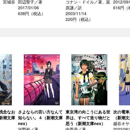
、宮城谷
田辺聖子／著
コナン・ドイル／著、延
2012/09/
2017/01/06
原謙／訳
616円
638円（税込）
2003/11/14
220円（税込）
残念なお
さよならの言い方なんて
東京湾の向こうにある世
次の電車
新潮文庫
知らない。４（新潮文庫
界は、すべて造り物だと
（新潮文
nex）
思う（新潮文庫nex）
越谷オサ
河野裕／著
中西鼎／著
2022/06/