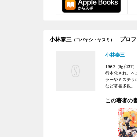
小林泰三
プロフ
（コバヤシ・ヤスミ）
小林泰三
1962（昭和3
行本化され、ベス
ラーやミステリ
など著書多数。
この著者の