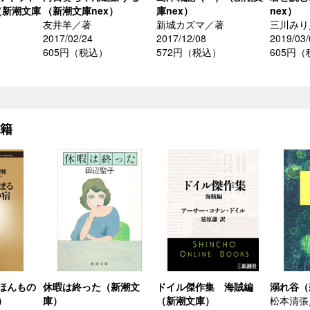
（新潮文庫
（新潮文庫nex）
庫nex）
nex）
友井羊／著
新城カズマ／著
三川みり
2017/02/24
2017/12/08
2019/03/
605円（税込）
572円（税込）
605円
書籍
ほんもの
休暇は終った（新潮文
ドイル傑作集 海賊編
溺れ谷（
）
庫）
（新潮文庫）
松本清張