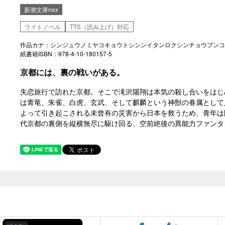
新潮文庫nex
ライトノベル
TTS（読み上げ）対応
作品カナ：シンジュウノミヤコキョウトシシンイタンロクシンチョウブンコ
紙書籍ISBN：978-4-10-180157-5
京都には、裏の戦いがある。
失恋旅行で訪れた京都。そこで滝沢陽翔は本気の殺し合いをはじ
は青竜、朱雀、白虎、玄武、そして麒麟という神獣の眷属として
よって引き起こされる未曾有の災害から日本を救うため、青年は
代京都の裏側を縦横無尽に駆け回る、空前絶後の異能力ファンタ