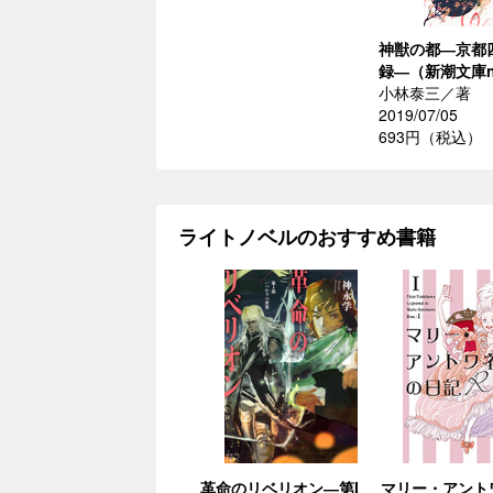
神獣の都―京都
録―（新潮文庫n
小林泰三／著
2019/07/05
693円（税込）
ライトノベルのおすすめ書籍
革命のリベリオン―第I
マリー・アント