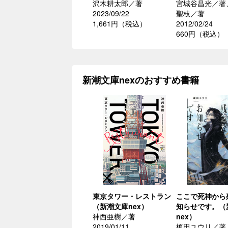
沢木耕太郎／著
宮城谷昌光／著
2023/09/22
聖枝／著
1,661円（税込）
2012/02/24
660円（税込）
新潮文庫nexのおすすめ書籍
東京タワー・レストラン
ここで死神から
（新潮文庫nex）
知らせです。（
神西亜樹／著
nex）
2019/01/11
榎田ユウリ／著