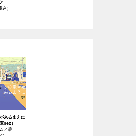
01
（税込）
が来るまえに
庫nex）
ム／著
27