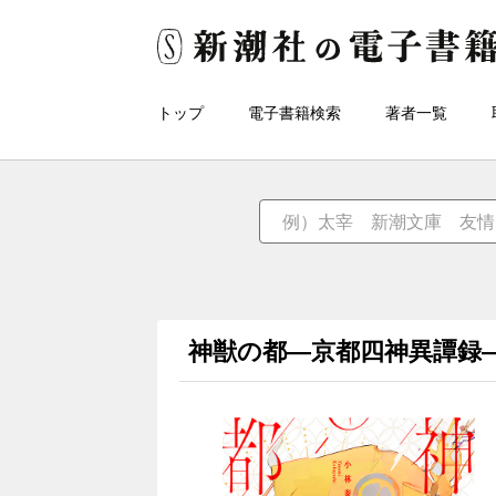
トップ
電子書籍検索
著者一覧
神獣の都―京都四神異譚録―