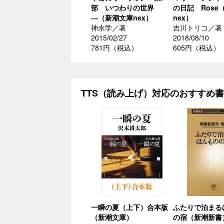
部 いつわりの世界
の日記 Rose
―（新潮文庫nex）
nex）
神永学／著
吉川トリコ／著
2015/02/27
2018/08/10
781円（税込）
605円（税込）
TTS（読み上げ）対応のおすすめ
一瞬の夏（上下）合本版
ふたりで泊まる
（新潮文庫）
の宿（新潮新書