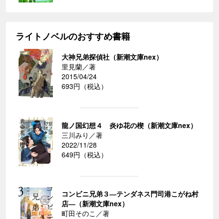
ライトノベルのおすすめ書籍
大神兄弟探偵社（新潮文庫nex）
里見蘭／著
2015/04/24
693円（税込）
龍ノ国幻想４ 炎ゆ花の楔（新潮文庫nex）
三川みり／著
2022/11/28
649円（税込）
コンビニ兄弟３―テンダネス門司港こがね村
店―（新潮文庫nex）
町田そのこ／著