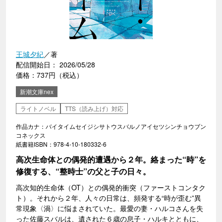
王城夕紀
／著
配信開始日： 2026/05/28
価格：737円（税込）
新潮文庫nex
ライトノベル
TTS（読み上げ）対応
作品カナ：バイタイムセイジシサトウスバルノアイセツシンチョウブン
コネックス
紙書籍ISBN：978-4-10-180332-6
高次生命体との偶発的遭遇から２年。絡まった“時”を
修復する、“整時士”の父と子の日々。
高次知的生命体（OT）との偶発的衝突（ファーストコンタク
ト）。それから２年、人々の日常は、頻発する“時が歪む”異
常現象〈渦〉に悩まされていた。最愛の妻・ハルコさんを失
った佐藤スバルは、遺された６歳の息子・ハルキとともに、