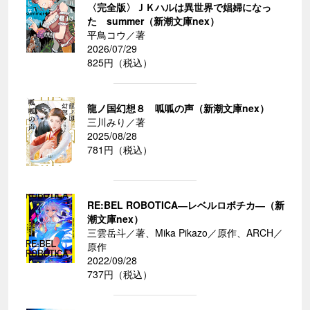
〈完全版〉ＪＫハルは異世界で娼婦になっ
た summer（新潮文庫nex）
平鳥コウ／著
2026/07/29
825円（税込）
龍ノ国幻想８ 呱呱の声（新潮文庫nex）
三川みり／著
2025/08/28
781円（税込）
RE:BEL ROBOTICA―レベルロボチカ―（新
潮文庫nex）
三雲岳斗／著、Mika Pikazo／原作、ARCH／
原作
2022/09/28
737円（税込）