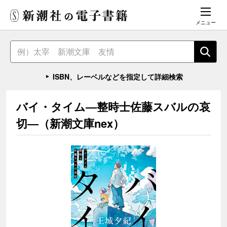
メニュー
ISBN、レーベルなどを指定して詳細検索
バイ・タイム―整時士佐藤スバルの哀
切―（新潮文庫nex）