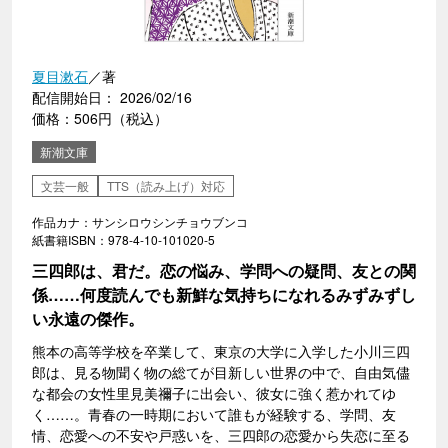
夏目漱石
／著
配信開始日： 2026/02/16
価格：506円（税込）
新潮文庫
文芸一般
TTS（読み上げ）対応
作品カナ：サンシロウシンチョウブンコ
紙書籍ISBN：978-4-10-101020-5
三四郎は、君だ。恋の悩み、学問への疑問、友との関
係……何度読んでも新鮮な気持ちになれるみずみずし
い永遠の傑作。
熊本の高等学校を卒業して、東京の大学に入学した小川三四
郎は、見る物聞く物の総てが目新しい世界の中で、自由気儘
な都会の女性里見美禰子に出会い、彼女に強く惹かれてゆ
く……。青春の一時期において誰もが経験する、学問、友
情、恋愛への不安や戸惑いを、三四郎の恋愛から失恋に至る