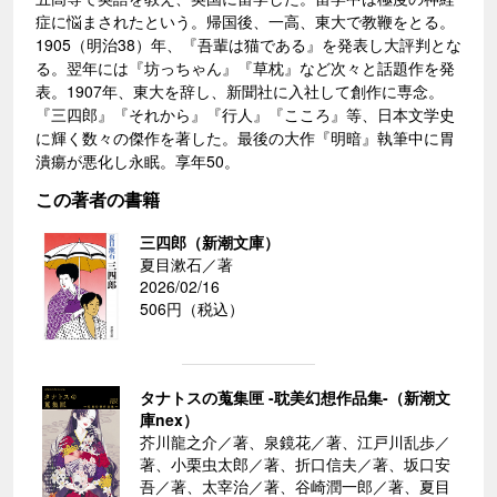
症に悩まされたという。帰国後、一高、東大で教鞭をとる。
1905（明治38）年、『吾輩は猫である』を発表し大評判とな
る。翌年には『坊っちゃん』『草枕』など次々と話題作を発
表。1907年、東大を辞し、新聞社に入社して創作に専念。
『三四郎』『それから』『行人』『こころ』等、日本文学史
に輝く数々の傑作を著した。最後の大作『明暗』執筆中に胃
潰瘍が悪化し永眠。享年50。
この著者の書籍
三四郎（新潮文庫）
夏目漱石／著
2026/02/16
506円（税込）
タナトスの蒐集匣 -耽美幻想作品集-（新潮文
庫nex）
芥川龍之介／著、泉鏡花／著、江戸川乱歩／
著、小栗虫太郎／著、折口信夫／著、坂口安
吾／著、太宰治／著、谷崎潤一郎／著、夏目