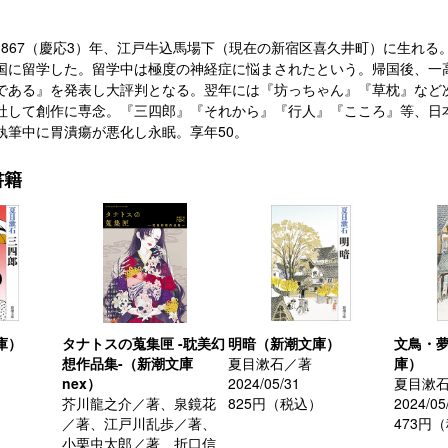
16）1867（慶応3）年、江戸牛込馬場下（現在の新宿区喜久井町）に生
国に留学した。留学中は極度の神経症に悩まされたという。帰国後、一高、
である』を発表し大評判となる。翌年には『坊っちゃん』『草枕』など次
社して創作に専念。『三四郎』『それから』『行人』『こころ』等、日
執筆中に胃潰瘍が悪化し永眠。享年50。
書籍
庫）
タナトスの蒐集匣 -耽美幻
明暗（新潮文庫）
文鳥・
想作品集-（新潮文庫
夏目漱石／著
庫）
nex）
2024/05/31
夏目漱
芥川龍之介／著、泉鏡花
825円（税込）
2024/05
／著、江戸川乱歩／著、
473円
小栗虫太郎／著、折口信