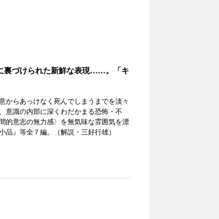
に裏づけられた新鮮な表現……。「キ
意からあっけなく死んでしまうまでを淡々
、意識の内部に深くわだかまる恐怖・不
間的意志の無力感〉を無気味な雰囲気を漂
小品』等全７編。（解説・三好行雄）