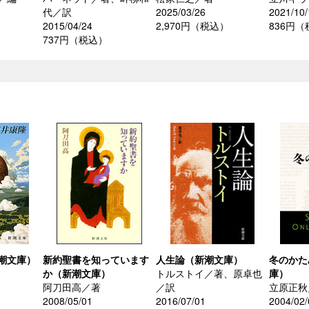
代／訳
2025/03/26
2021/10/
2015/04/24
2,970円（税込）
836円
737円（税込）
潮文庫）
新約聖書を知っています
人生論（新潮文庫）
冬のかた
か（新潮文庫）
トルストイ／著、原卓也
庫）
阿刀田高／著
／訳
立原正秋
2008/05/01
2016/07/01
2004/02/