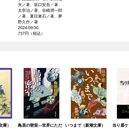
夫／著、坂口安吾／著、
太宰治／著、谷崎潤一郎
／著、夏目漱石／著、夢
野久作／著
2024/09/30
737円（税込）
文庫）
鳥居の密室―世界にただ
いつまで（新潮文庫）
当り屋ケ