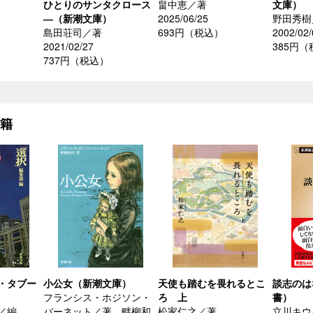
ひとりのサンタクロース
畠中恵／著
文庫）
―（新潮文庫）
2025/06/25
野田秀樹
島田荘司／著
693円（税込）
2002/02/
2021/02/27
385円
737円（税込）
書籍
・タブー
小公女（新潮文庫）
天使も踏むを畏れるとこ
談志のは
フランシス・ホジソン・
ろ 上
書）
／編
バーネット／著、畔柳和
松家仁之／著
立川キウ