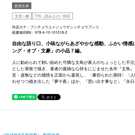
新潮文庫
文芸一般
TTS（読み上げ）対応
作品カナ：ブンチョウユメジュウヤシンチョウブンコ
紙書籍ISBN：978-4-10-101018-2
自由な語り口、小味ながらあざやかな感動、ふかい情感
ング・オブ・文豪」の小品７編。
人に勧められて飼い始めた可憐な文鳥が家人のちょっとした不注
とした筆致で描き、著者の孤独な心持をにじませた名作『文鳥』
安・虚無などの感情を正面から凝視し、〈裏切られた期待〉〈人
わせつつ描き出した『夢十夜』ほか、『思い出す事など』『永日
2018年8月号掲載） 角田光代