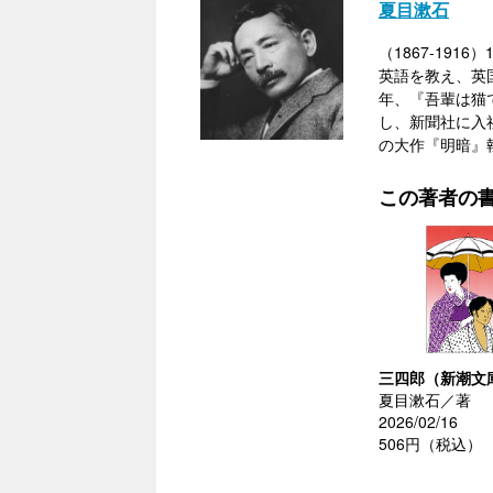
夏目漱石
（1867-19
英語を教え、英
年、『吾輩は猫
し、新聞社に入
の大作『明暗』
この著者の
三四郎（新潮文
夏目漱石／著
2026/02/16
506円（税込）