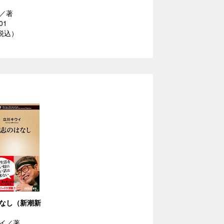
／著
01
（税込）
なし（新潮新
イ／著