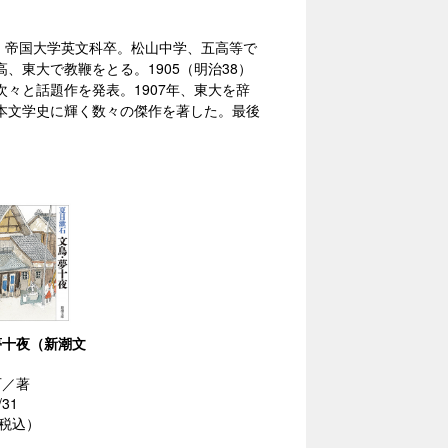
れる。帝国大学英文科卒。松山中学、五高等で
東大で教鞭をとる。1905（明治38）
々と話題作を発表。1907年、東大を辞
本文学史に輝く数々の傑作を著した。最後
夢十夜（新潮文
石／著
/31
（税込）