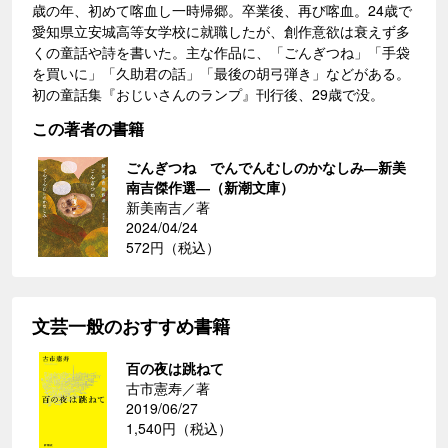
歳の年、初めて喀血し一時帰郷。卒業後、再び喀血。24歳で
愛知県立安城高等女学校に就職したが、創作意欲は衰えず多
くの童話や詩を書いた。主な作品に、「ごんぎつね」「手袋
を買いに」「久助君の話」「最後の胡弓弾き」などがある。
初の童話集『おじいさんのランプ』刊行後、29歳で没。
この著者の書籍
ごんぎつね でんでんむしのかなしみ―新美
南吉傑作選―（新潮文庫）
新美南吉／著
2024/04/24
572円（税込）
文芸一般のおすすめ書籍
百の夜は跳ねて
古市憲寿／著
2019/06/27
1,540円（税込）