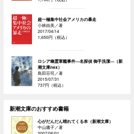
超一極集中社会アメリカの暴走
小林由美／著
2017/04/14
1,650円（税込）
ロシア幽霊軍艦事件―名探偵 御手洗潔―（新
潮文庫nex）
島田荘司／著
2015/07/31
737円（税込）
新潮文庫のおすすめ書籍
心がだんだん晴れてくる本（新潮文庫）
中山庸子／著
2007/06/01