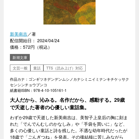
新美南吉
／著
配信開始日： 2024/04/24
価格：572円（税込）
新潮文庫
文芸一般
童話
TTS（読み上げ）対応
作品カナ：ゴンギツネデンデンムシノカナシミニイミナンキチケッサク
センシンチョウブンコ
紙書籍ISBN：978-4-10-105161-1
大人だから、沁みる。名作だから、感動する。29歳
で夭逝した著者の心優しい童話集。
わずか29歳で夭逝した新美南吉は、美智子上皇后の胸に刻ま
れた「でんでんむしのかなしみ」や「手袋を買いに」など、
多くの心優しい童話と詩を残した。不遇な幼年時代だったが
18歳で「ごんぎつね」を発表。その後結核に苦しみながら