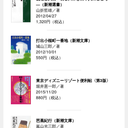
―（新潮選書）
山折哲雄／著
2012/04/27
1,320円（税込）
打出小槌町一番地（新潮文庫）
城山三郎／著
2012/10/01
550円（税込）
東京ディズニーリゾート便利帖〈第3版〉
堀井憲一郎／著
2015/11/20
880円（税込）
芭蕉紀行（新潮文庫）
嵐山光三郎／著