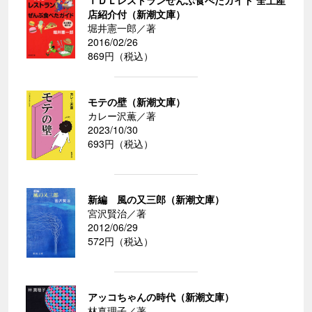
ＴＤＬレストランぜんぶ食べたガイド 全土産
店紹介付（新潮文庫）
堀井憲一郎／著
2016/02/26
869円（税込）
モテの壁（新潮文庫）
カレー沢薫／著
2023/10/30
693円（税込）
新編 風の又三郎（新潮文庫）
宮沢賢治／著
2012/06/29
572円（税込）
アッコちゃんの時代（新潮文庫）
林真理子／著