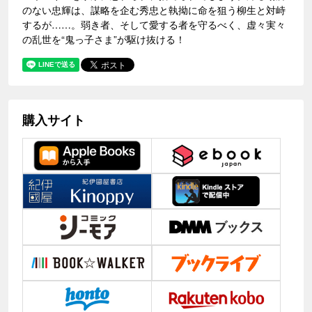
のない忠輝は、謀略を企む秀忠と執拗に命を狙う柳生と対峙
するが……。弱き者、そして愛する者を守るべく、虚々実々
の乱世を“鬼っ子さま”が駆け抜ける！
購入サイト