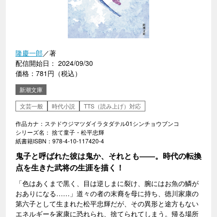
隆慶一郎
／著
配信開始日： 2024/09/30
価格：781円（税込）
新潮文庫
文芸一般
時代小説
TTS（読み上げ）対応
作品カナ：ステドウジマツダイラタダテル01シンチョウブンコ
シリーズ名： 捨て童子・松平忠輝
紙書籍ISBN：978-4-10-117420-4
鬼子と呼ばれた彼は鬼か、それとも――。時代の転換
点を生きた武将の生涯を描く！
「色はあくまで黒く、目は逆しまに裂け、腕にはお魚の鱗が
おありになる……」道々の者の末裔を母に持ち、徳川家康の
第六子として生まれた松平忠輝だが、その異形と途方もない
エネルギーを家康に恐れられ、捨てられてしまう。帰る場所