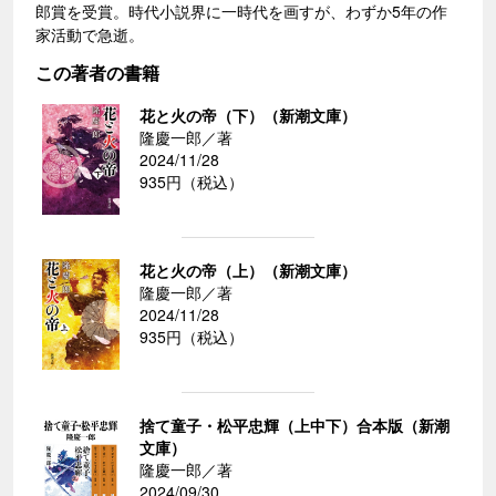
郎賞を受賞。時代小説界に一時代を画すが、わずか5年の作
家活動で急逝。
この著者の書籍
花と火の帝（下）（新潮文庫）
隆慶一郎／著
2024/11/28
935円（税込）
花と火の帝（上）（新潮文庫）
隆慶一郎／著
2024/11/28
935円（税込）
捨て童子・松平忠輝（上中下）合本版（新潮
文庫）
隆慶一郎／著
2024/09/30