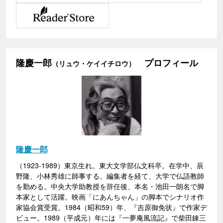
隆慶一郎
プロフィール
（リュウ・ケイイチロウ）
隆慶一郎
（1923-1989）東京生れ。東大文学部仏文科卒。在学中、辰
野隆、小林秀雄に師事する。編集者を経て、大学で仏語教師
を勤める。中央大学助教授を辞任後、本名・池田一朗名で脚
本家として活躍。映画「にあんちゃん」の脚本でシナリオ作
家協会賞受賞。1984（昭和59）年、『吉原御免状』で作家デ
ビュー。1989（平成元）年には『一夢庵風流記』で柴田錬三