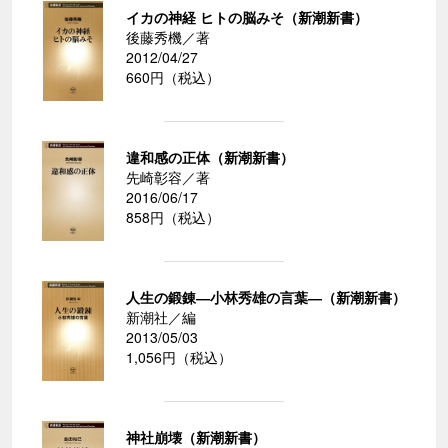
イカの神経 ヒトの脳みそ（新潮新書）
後藤秀機／著
2012/04/27
660円（税込）
違和感の正体（新潮新書）
先崎彰容／著
2016/06/17
858円（税込）
人生の鍛錬―小林秀雄の言葉―（新潮新書）
新潮社／編
2013/05/03
1,056円（税込）
神社崩壊（新潮新書）