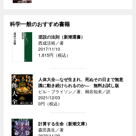
科学一般のおすすめ書籍
逆説の法則（新潮選書）
西成活裕／著
2017/11/10
1,815円（税込）
人体大全―なぜ生まれ、死ぬその日まで無意
識に動き続けられるのか― 無料お試し版
ビル・ブライソン／著、桐谷知未／訳
2021/12/03
0円（税込）
計算する生命（新潮文庫）
森田真生／著
2023/11/29