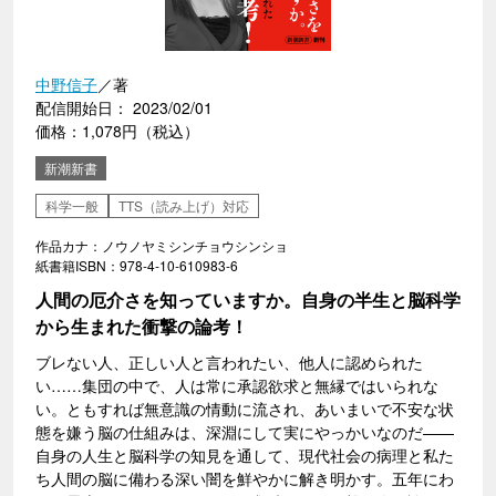
中野信子
／著
配信開始日： 2023/02/01
価格：1,078円（税込）
新潮新書
科学一般
TTS（読み上げ）対応
作品カナ：ノウノヤミシンチョウシンショ
紙書籍ISBN：978-4-10-610983-6
人間の厄介さを知っていますか。自身の半生と脳科学
から生まれた衝撃の論考！
ブレない人、正しい人と言われたい、他人に認められた
い……集団の中で、人は常に承認欲求と無縁ではいられな
い。ともすれば無意識の情動に流され、あいまいで不安な状
態を嫌う脳の仕組みは、深淵にして実にやっかいなのだ——
自身の人生と脳科学の知見を通して、現代社会の病理と私た
ち人間の脳に備わる深い闇を鮮やかに解き明かす。五年にわ