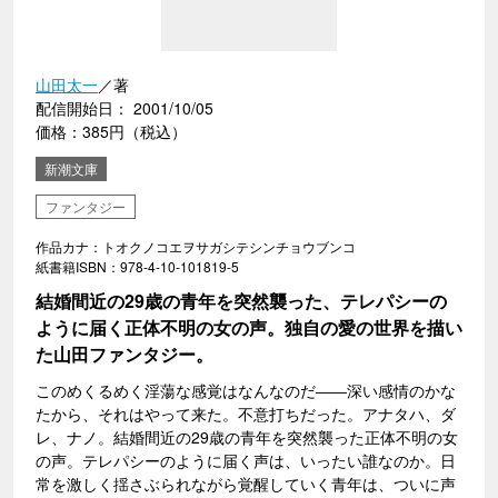
山田太一
／著
配信開始日： 2001/10/05
価格：385円（税込）
新潮文庫
ファンタジー
作品カナ：トオクノコエヲサガシテシンチョウブンコ
紙書籍ISBN：978-4-10-101819-5
結婚間近の29歳の青年を突然襲った、テレパシーの
ように届く正体不明の女の声。独自の愛の世界を描い
た山田ファンタジー。
このめくるめく淫蕩な感覚はなんなのだ――深い感情のかな
たから、それはやって来た。不意打ちだった。アナタハ、ダ
レ、ナノ。結婚間近の29歳の青年を突然襲った正体不明の女
の声。テレパシーのように届く声は、いったい誰なのか。日
常を激しく揺さぶられながら覚醒していく青年は、ついに声