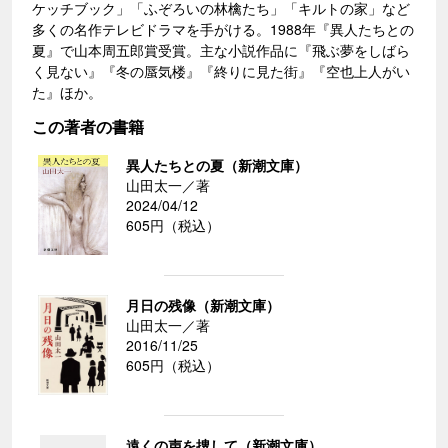
ケッチブック」「ふぞろいの林檎たち」「キルトの家」など
多くの名作テレビドラマを手がける。1988年『異人たちとの
夏』で山本周五郎賞受賞。主な小説作品に『飛ぶ夢をしばら
く見ない』『冬の蜃気楼』『終りに見た街』『空也上人がい
た』ほか。
この著者の書籍
異人たちとの夏（新潮文庫）
山田太一／著
2024/04/12
605円（税込）
月日の残像（新潮文庫）
山田太一／著
2016/11/25
605円（税込）
遠くの声を捜して（新潮文庫）