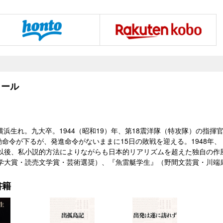
ール
86）横浜生れ。九大卒。1944（昭和19）年、第18震洋隊（特攻隊）の指
発動命令が下るが、発進命令がないままに15日の敗戦を迎える。1948年
以後、私小説的方法によりながらも日本的リアリズムを超えた独自の作
学大賞・読売文学賞・芸術選奨）、『魚雷艇学生』（野間文芸賞・川端
書籍