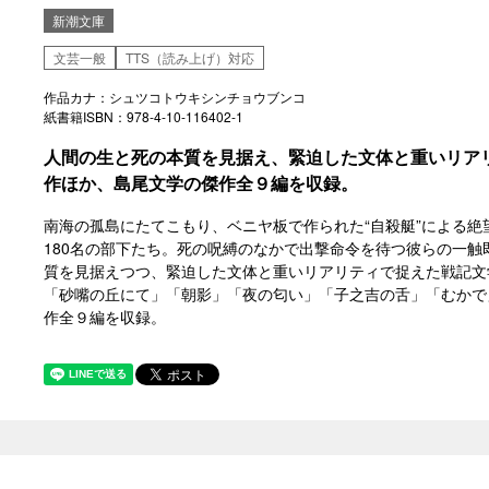
新潮文庫
文芸一般
TTS（読み上げ）対応
作品カナ：シュツコトウキシンチョウブンコ
紙書籍ISBN：978-4-10-116402-1
人間の生と死の本質を見据え、緊迫した文体と重いリア
作ほか、島尾文学の傑作全９編を収録。
南海の孤島にたてこもり、ベニヤ板で作られた“自殺艇”による
180名の部下たち。死の呪縛のなかで出撃命令を待つ彼らの一
質を見据えつつ、緊迫した文体と重いリアリティで捉えた戦記文
「砂嘴の丘にて」「朝影」「夜の匂い」「子之吉の舌」「むかで
作全９編を収録。