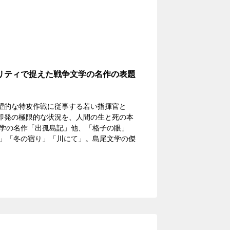
リティで捉えた戦争文学の名作の表題
絶望的な特攻作戦に従事する若い指揮官と
触即発の極限的な状況を、人間の生と死の本
学の名作「出孤島記」他、「格子の眼」
」「冬の宿り」「川にて」。島尾文学の傑