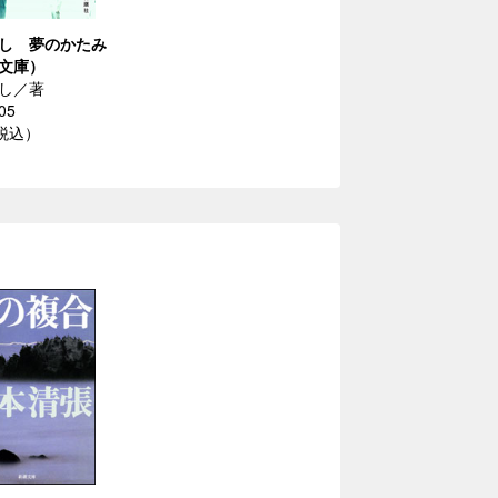
し 夢のかたみ
文庫）
し／著
05
（税込）