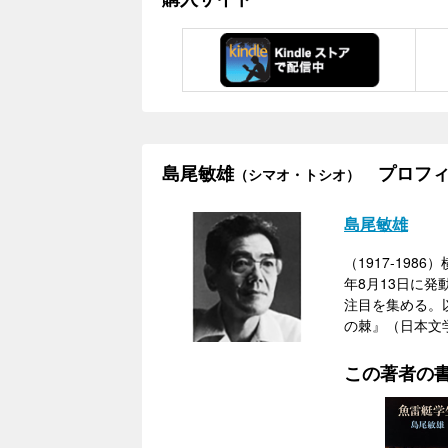
島尾敏雄
プロフィ
（シマオ・トシオ）
島尾敏雄
（1917-19
年8月13日に
注目を集める。
の棘』（日本文
この著者の