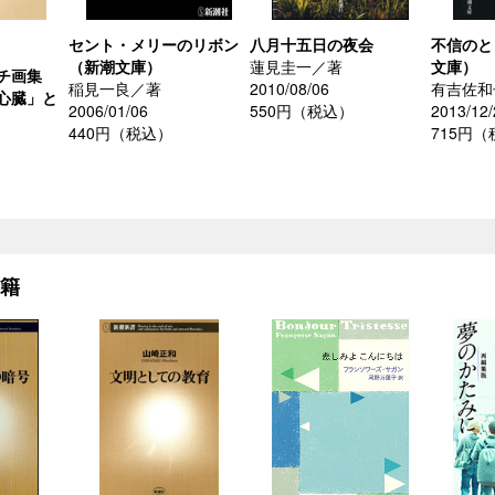
セント・メリーのリボン
八月十五日の夜会
不信のと
（新潮文庫）
蓮見圭一／著
文庫）
チ画集
稲見一良／著
2010/08/06
有吉佐和
心臓」と
2006/01/06
550円（税込）
2013/12/
440円（税込）
715円
）
書籍