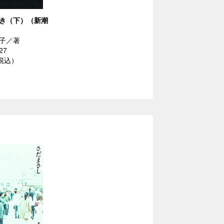
き（下）（新潮
子／著
27
（税込）