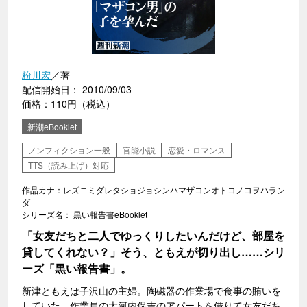
粉川宏
／著
配信開始日： 2010/09/03
価格：110円（税込）
新潮eBooklet
ノンフィクション一般
官能小説
恋愛・ロマンス
TTS（読み上げ）対応
作品カナ：レズニミダレタショジョシンハマザコンオトコノコヲハラン
ダ
シリーズ名： 黒い報告書eBooklet
「女友だちと二人でゆっくりしたいんだけど、部屋を
貸してくれない？」そう、ともえが切り出し……シリ
ーズ「黒い報告書」。
新津ともえは子沢山の主婦。陶磁器の作業場で食事の賄いを
していた。作業員の大河内保吉のアパートを借りて女友だち