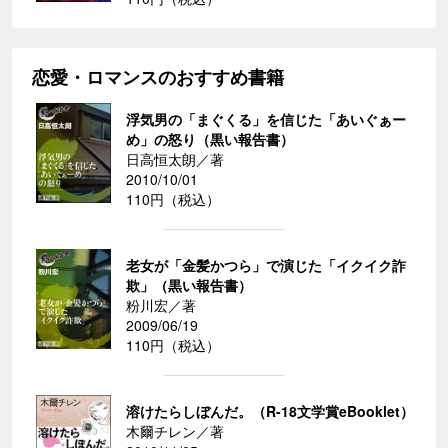
恋愛・ロマンスのおすすめ書籍
浮気男の「まぐくる」を信じた「あいぐぁー
め」の怒り（黒い報告書）
日高恒太朗／著
2010/10/01
110円（税込）
老女が「金髪かつら」で演じた「イクイク詐
欺」（黒い報告書）
粉川宏／著
2009/06/19
110円（税込）
溶けたらしぼんだ。（R-18文学賞eBooklet）
木爾チレン／著