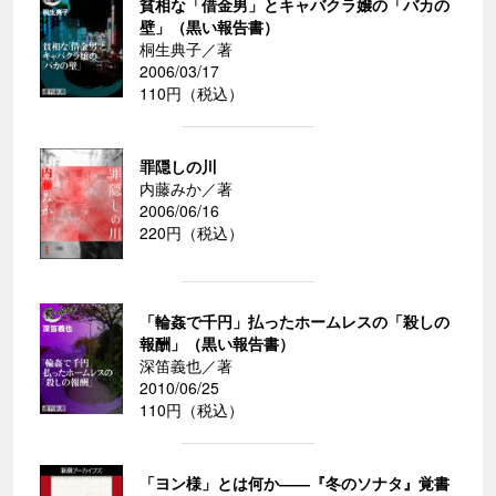
貧相な「借金男」とキャバクラ嬢の「バカの
壁」（黒い報告書）
桐生典子／著
2006/03/17
110円（税込）
罪隠しの川
内藤みか／著
2006/06/16
220円（税込）
「輪姦で千円」払ったホームレスの「殺しの
報酬」（黒い報告書）
深笛義也／著
2010/06/25
110円（税込）
「ヨン様」とは何か――『冬のソナタ』覚書