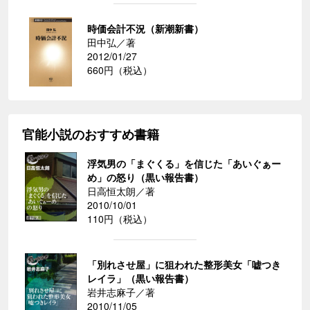
時価会計不況（新潮新書）
田中弘／著
2012/01/27
660円（税込）
官能小説のおすすめ書籍
浮気男の「まぐくる」を信じた「あいぐぁー
め」の怒り（黒い報告書）
日高恒太朗／著
2010/10/01
110円（税込）
「別れさせ屋」に狙われた整形美女「嘘つき
レイラ」（黒い報告書）
岩井志麻子／著
2010/11/05