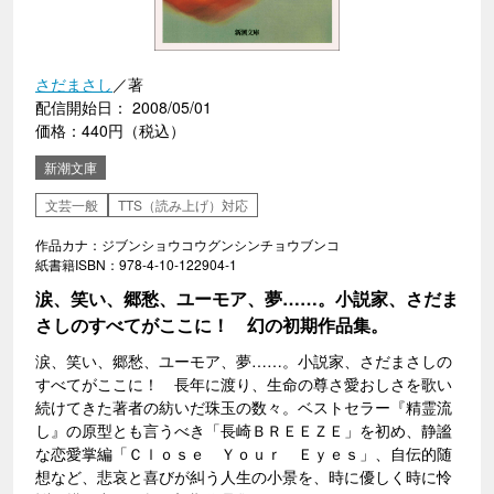
さだまさし
／著
配信開始日： 2008/05/01
価格：440円（税込）
新潮文庫
文芸一般
TTS（読み上げ）対応
作品カナ：ジブンショウコウグンシンチョウブンコ
紙書籍ISBN：978-4-10-122904-1
涙、笑い、郷愁、ユーモア、夢……。小説家、さだま
さしのすべてがここに！ 幻の初期作品集。
涙、笑い、郷愁、ユーモア、夢……。小説家、さだまさしの
すべてがここに！ 長年に渡り、生命の尊さ愛おしさを歌い
続けてきた著者の紡いだ珠玉の数々。ベストセラー『精霊流
し』の原型とも言うべき「長崎ＢＲＥＥＺＥ」を初め、静謐
な恋愛掌編「Ｃｌｏｓｅ Ｙｏｕｒ Ｅｙｅｓ」、自伝的随
想など、悲哀と喜びが糾う人生の小景を、時に優しく時に怜