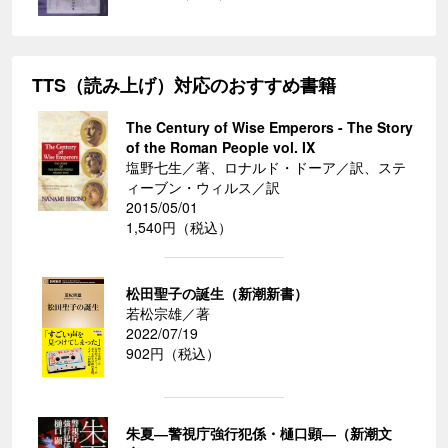
TTS（読み上げ）対応のおすすめ書籍
The Century of Wise Emperors - The Story
of the Roman People vol. IX
塩野七生／著、ロナルド・ドーア／訳、ステ
ィーブン・ウィルス／訳
2015/05/01
1,540円（税込）
松田聖子の誕生（新潮新書）
若松宗雄／著
2022/07/19
902円（税込）
朱夏―警視庁強行犯係・樋口顕―（新潮文