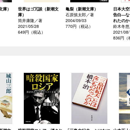
文庫）
世界はゴ冗談（新潮文
亀裂（新潮文庫）
日本大空
庫）
石原慎太郎／著
告白―な
筒井康隆／著
2004/09/03
れたのか
2021/05/28
770円（税込）
鈴木冬悠
649円（税込）
2021/08/
836円