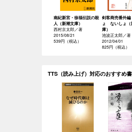
南紀新宮・徐福伝説の殺
剣客商売番外編
人（新潮文庫）
ょ ないしょ（
西村京太郎／著
庫）
2015/08/21
池波正太郎／著
539円（税込）
2012/04/01
825円（税込）
TTS（読み上げ）対応のおすすめ