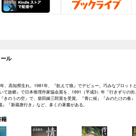
ール
11）年、高知県生れ。1981年、『飢えて狼』でデビュー。巧みなプロッ
『背いて故郷』で日本推理作家協会賞を、1991（平成3）年『行きずりの
1年『きのうの空』で、柴田錬三郎賞を受賞。『青に候』『みのたけの春
蔵』『新蔵唐行き』など、多くの著書がある。
書籍