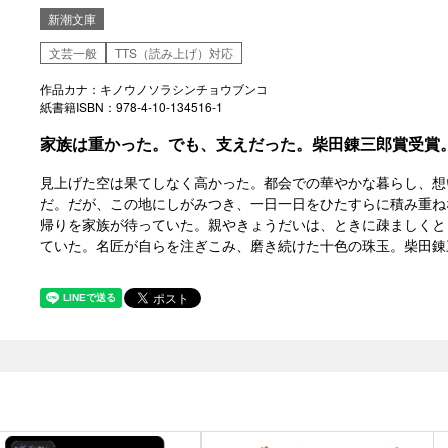
新潮文庫
文芸一般
TTS（読み上げ）対応
作品カナ：キノウノソラシンチョウブンコ
紙書籍ISBN：978-4-10-134516-1
家族は重かった。でも、支えだった。柴田錬三郎賞受賞
見上げた空は果てしなく高かった。都会での華やかな暮らし、想
だ。だが、この地にしがみつき、一日一日をひたすらに積み重ね
帰りを家族が待っていた。親やきょうだいは、ときに疎ましくと
ていた。名匠が自らを注ぎこみ、磨き続けた十色の珠玉。柴田錬