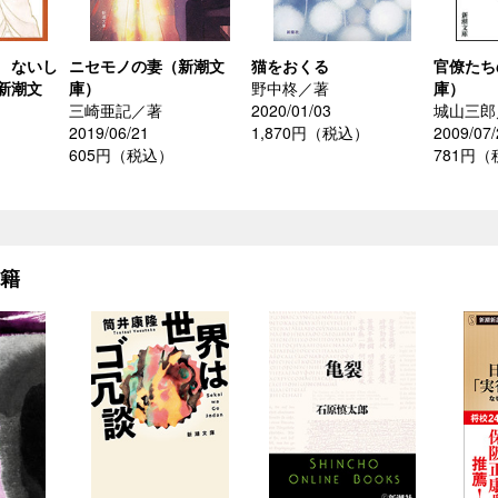
 ないし
ニセモノの妻（新潮文
猫をおくる
官僚たち
新潮文
庫）
野中柊／著
庫）
三崎亜記／著
2020/01/03
城山三郎
2019/06/21
1,870円（税込）
2009/07/
605円（税込）
781円
書籍