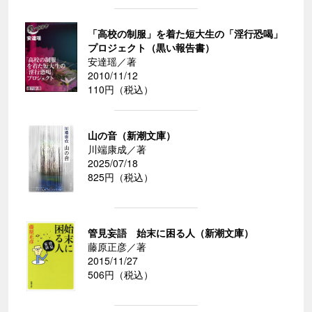
「高校の制服」を着た短大生の「淫行恐喝」
プロジェクト（黒い報告書）
安達瑶／著
2010/11/12
110円（税込）
山の音（新潮文庫）
川端康成／著
2025/07/18
825円（税込）
管見妄語 始末に困る人（新潮文庫）
藤原正彦／著
2015/11/27
506円（税込）