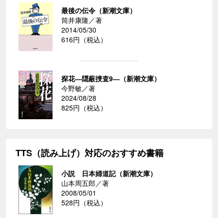
最後の伝令（新潮文庫）
筒井康隆／著
2014/05/30
616円（税込）
探花―隠蔽捜査9―（新潮文庫）
今野敏／著
2024/08/28
825円（税込）
TTS（読み上げ）対応のおすすめ書籍
小説 日本婦道記（新潮文庫）
山本周五郎／著
2008/05/01
528円（税込）