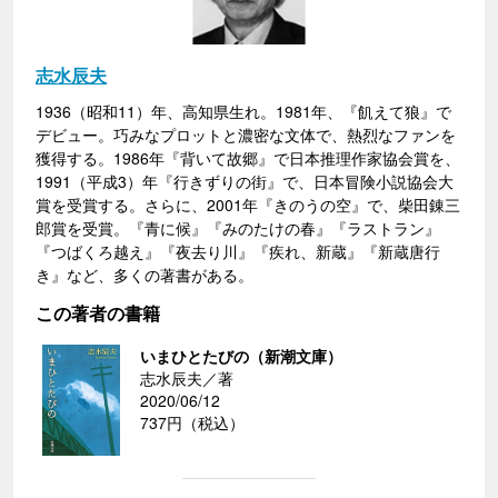
志水辰夫
1936（昭和11）年、高知県生れ。1981年、『飢えて狼』で
デビュー。巧みなプロットと濃密な文体で、熱烈なファンを
獲得する。1986年『背いて故郷』で日本推理作家協会賞を、
1991（平成3）年『行きずりの街』で、日本冒険小説協会大
賞を受賞する。さらに、2001年『きのうの空』で、柴田錬三
郎賞を受賞。『青に候』『みのたけの春』『ラストラン』
『つばくろ越え』『夜去り川』『疾れ、新蔵』『新蔵唐行
き』など、多くの著書がある。
この著者の書籍
いまひとたびの（新潮文庫）
志水辰夫／著
2020/06/12
737円（税込）