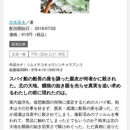
志水辰夫
／著
配信開始日： 2016/07/22
価格：913円（税込）
新潮文庫
文芸一般
TTS（読み上げ）対応
作品カナ：ソムイテコキョウシンチョウブンコ
紙書籍ISBN：978-4-10-134519-2
スパイ船の船長の座を譲った親友が何者かに殺され
た。北の大地、餓狼の如き眼を光らせ真実を追い求め
るわたしの前に現れたのは。
第六協洋丸、仮想敵国の領海に接近するためのスパイ船。柏
木はその仕事を好まず、親友・成瀬に船長の座を譲った。だ
が成瀬は当直中に殺されてしまう。撮影済みのフィルムを奪
われて。禁忌に触れてしまったとでもいうのか? 柏木は北の
大地を餓狼の如き切実さで駆けめぐった。ただ真相に迫りた