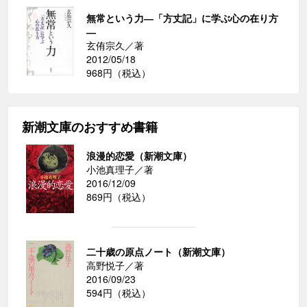
無常という力―「方丈記」に学ぶ心の在り方
―
玄侑宗久／著
2012/05/18
968円（税込）
新潮文庫のおすすめ書籍
浪漫的恋愛（新潮文庫）
小池真理子／著
2016/12/09
869円（税込）
二十歳の原点ノート（新潮文庫）
高野悦子／著
2016/09/23
594円（税込）