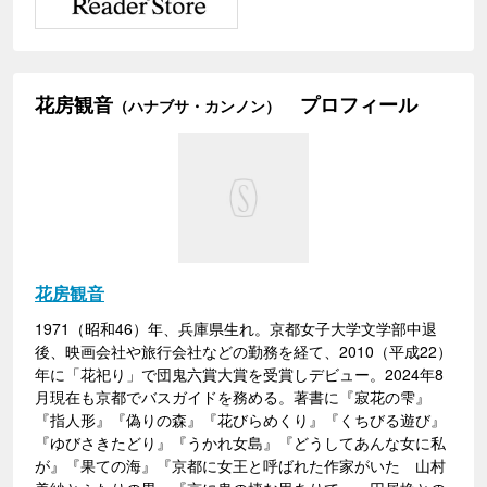
花房観音
プロフィール
（ハナブサ・カンノン）
花房観音
1971（昭和46）年、兵庫県生れ。京都女子大学文学部中退
後、映画会社や旅行会社などの勤務を経て、2010（平成22）
年に「花祀り」で団鬼六賞大賞を受賞しデビュー。2024年8
月現在も京都でバスガイドを務める。著書に『寂花の雫』
『指人形』『偽りの森』『花びらめくり』『くちびる遊び』
『ゆびさきたどり』『うかれ女島』『どうしてあんな女に私
が』『果ての海』『京都に女王と呼ばれた作家がいた 山村