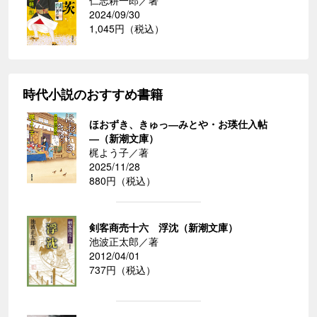
仁志耕一郎／著
2024/09/30
1,045円（税込）
時代小説のおすすめ書籍
ほおずき、きゅっ―みとや・お瑛仕入帖
―（新潮文庫）
梶よう子／著
2025/11/28
880円（税込）
剣客商売十六 浮沈（新潮文庫）
池波正太郎／著
2012/04/01
737円（税込）