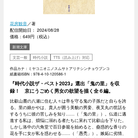
花房観音
／著
配信開始日： 2024/08/28
価格：649円（税込）
新潮文庫
文芸一般
時代小説
TTS（読み上げ）対応
作品カナ：ミヤコニオニノスムサトアリテシンチョウブンコ
紙書籍ISBN：978-4-10-120586-1
『時代小説ザ・ベスト2023』選出「鬼の里」を収
録！ 京にうごめく男女の欲望を描く全６編。
比叡山麓の八瀬に住む人々は帝を守る鬼の子孫だと自らを誇
る。里の娘かやは、貴人が囲う美貌の男妾、夜叉丸の世話を
するうちに彼の苦しみを知り……（「鬼の里」）。仏道に邁
進する私は、煩悩に溺れる者たちに呆れて比叡山を下りた。
しかし洛中の六角堂で百日参籠を始めると、蠱惑的な香りの
花を手に女が私を惑わせる……（「愚禿」）。嫉妬に劣情、