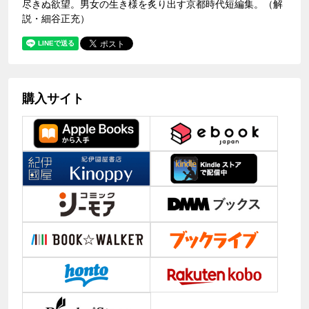
尽きぬ欲望。男女の生き様を炙り出す京都時代短編集。（解
説・細谷正充）
購入サイト