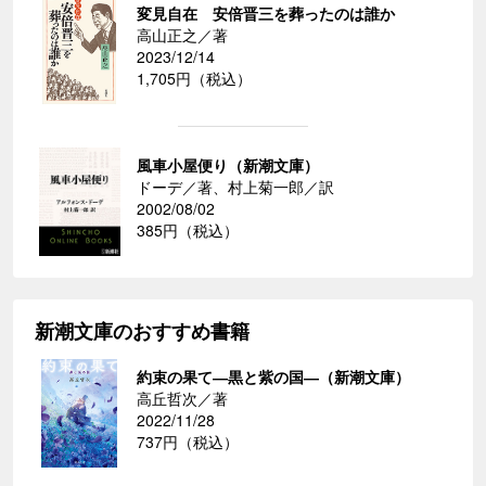
変見自在 安倍晋三を葬ったのは誰か
高山正之／著
2023/12/14
1,705円（税込）
風車小屋便り（新潮文庫）
ドーデ／著、村上菊一郎／訳
2002/08/02
385円（税込）
新潮文庫のおすすめ書籍
約束の果て―黒と紫の国―（新潮文庫）
高丘哲次／著
2022/11/28
737円（税込）