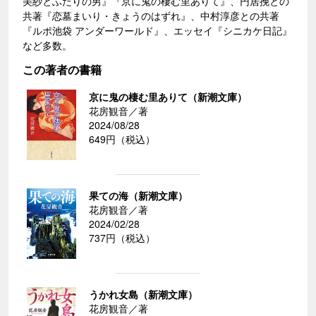
美紗とふたりの男』『京に鬼の棲む里ありて』、円居挽との
共著『恋墓まいり・きょうのはずれ』、中村淳彦との共著
『ルポ池袋 アンダーワールド』、エッセイ『シニカケ日記』
など多数。
この著者の書籍
京に鬼の棲む里ありて（新潮文庫）
花房観音／著
2024/08/28
649円（税込）
果ての海（新潮文庫）
花房観音／著
2024/02/28
737円（税込）
うかれ女島（新潮文庫）
花房観音／著