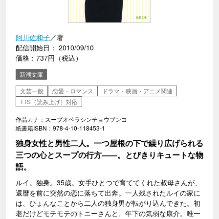
阿川佐和子
／著
配信開始日： 2010/09/10
価格：737円（税込）
新潮文庫
文芸一般
恋愛・ロマンス
ドラマ・映画・アニメ関連
TTS（読み上げ）対応
作品カナ：スープオペラシンチョウブンコ
紙書籍ISBN：978-4-10-118453-1
独身女性と男性二人。一つ屋根の下で繰り広げられる
三つの心とスープの行方――。とびきりキュートな物
語。
ルイ。独身。35歳。女手ひとつで育ててくれた叔母さんが、
還暦を前に突然の恋に落ちて出奔。一人残されたルイの家に
は、ひょんなことから二人の独身男が転がり込んできた。初
老だけどモテモテのトニーさんと、年下の気弱な康介。唯一