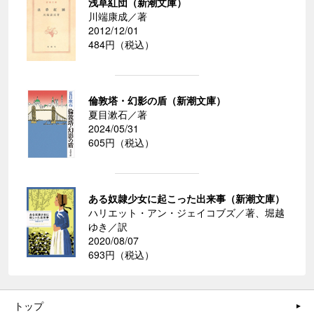
浅草紅団（新潮文庫）
川端康成／著
2012/12/01
484円（税込）
倫敦塔・幻影の盾（新潮文庫）
夏目漱石／著
2024/05/31
605円（税込）
ある奴隷少女に起こった出来事（新潮文庫）
ハリエット・アン・ジェイコブズ／著、堀越
ゆき／訳
2020/08/07
693円（税込）
トップ