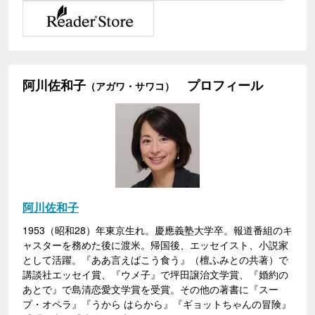
阿川佐和子
プロフィール
（アガワ・サワコ）
阿川佐和子
1953（昭和28）年東京生れ。慶應義塾大学卒。報道番組のキ
ャスターを務めた後に渡米。帰国後、エッセイスト、小説家
として活躍。『ああ言えばこう食う』（檀ふみとの共著）で
講談社エッセイ賞、『ウメ子』で坪田譲治文学賞、『婚約の
あとで』で島清恋愛文学賞を受賞。その他の著書に『スー
プ・オペラ』『うから はらから』『ギョットちゃんの冒険』