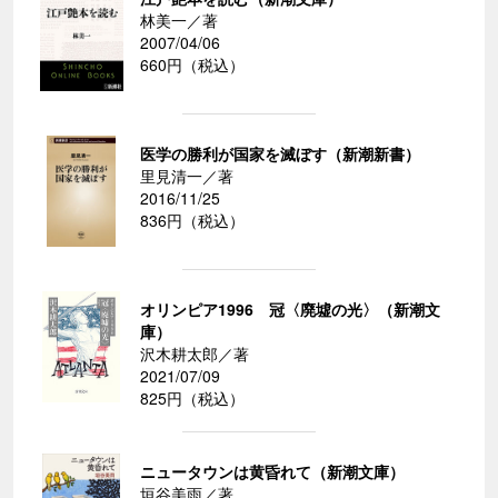
林美一／著
2007/04/06
660円（税込）
医学の勝利が国家を滅ぼす（新潮新書）
里見清一／著
2016/11/25
836円（税込）
オリンピア1996 冠〈廃墟の光〉（新潮文
庫）
沢木耕太郎／著
2021/07/09
825円（税込）
ニュータウンは黄昏れて（新潮文庫）
垣谷美雨／著