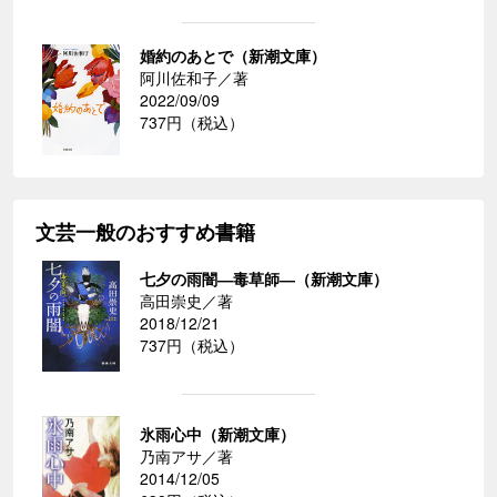
婚約のあとで（新潮文庫）
阿川佐和子／著
2022/09/09
737円（税込）
文芸一般のおすすめ書籍
七夕の雨闇―毒草師―（新潮文庫）
高田崇史／著
2018/12/21
737円（税込）
氷雨心中（新潮文庫）
乃南アサ／著
2014/12/05